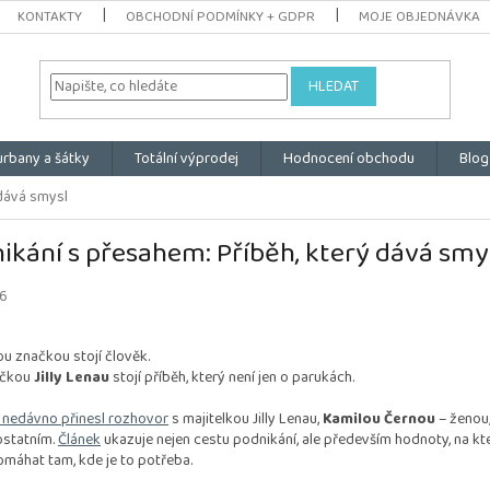
KONTAKTY
OBCHODNÍ PODMÍNKY + GDPR
MOJE OBJEDNÁVKA
HLEDAT
urbany a šátky
Totální výprodej
Hodnocení obchodu
Blog
 dává smysl
ikání s přesahem: Příběh, který dává smy
26
u značkou stojí člověk.
ačkou
Jilly Lenau
stojí příběh, který není jen o parukách.
 nedávno přinesl rozhovor
s majitelkou Jilly Lenau,
Kamilou Černou
– ženou,
statním.
Článek
ukazuje nejen cestu podnikání, ale především hodnoty, na kt
máhat tam, kde je to potřeba.