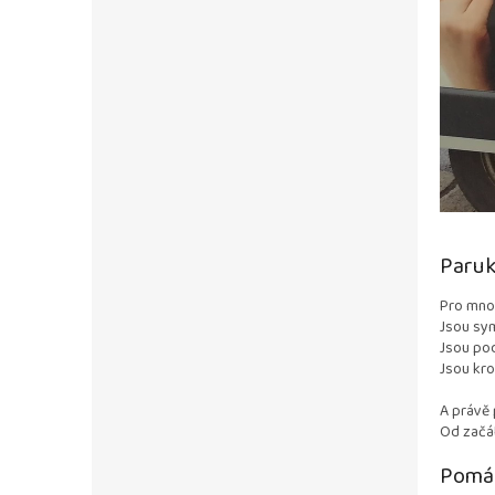
Paruk
Pro mno
Jsou sy
Jsou po
Jsou kr
A právě 
Od začát
Pomáh