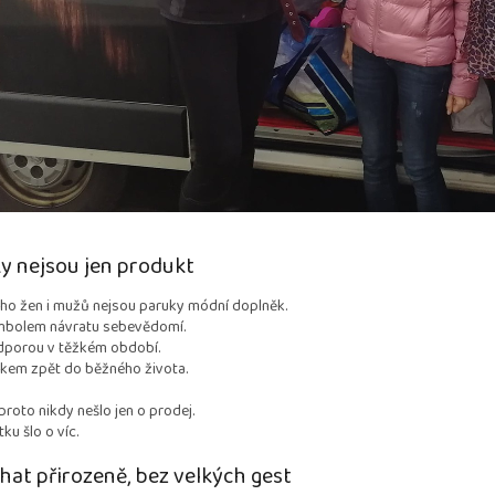
y nejsou jen produkt
ho žen i mužů nejsou paruky módní doplněk.
mbolem návratu sebevědomí.
dporou v těžkém období.
okem zpět do běžného života.
proto nikdy nešlo jen o prodej.
ku šlo o víc.
at přirozeně, bez velkých gest