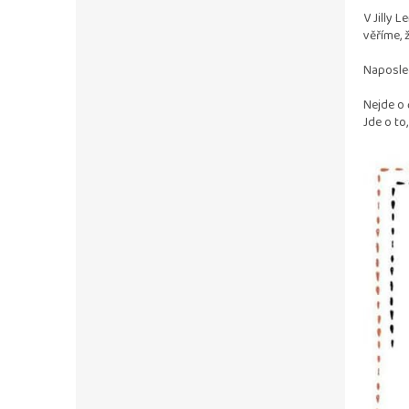
V Jilly 
věříme, 
Naposle
Nejde o
Jde o to