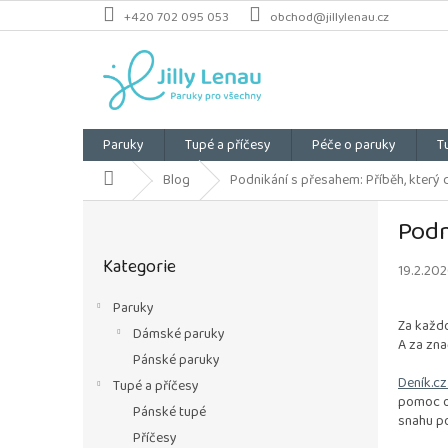
Přejít
+420 702 095 053
obchod@jillylenau.cz
na
obsah
Paruky
Tupé a příčesy
Péče o paruky
T
Domů
Blog
Podnikání s přesahem: Příběh, který
P
Podn
o
Přeskočit
s
Kategorie
kategorie
19.2.20
t
r
Paruky
a
Za každo
Dámské paruky
n
A za zn
n
Pánské paruky
í
Deník.cz
Tupé a příčesy
pomoc o
p
Pánské tupé
snahu po
a
Příčesy