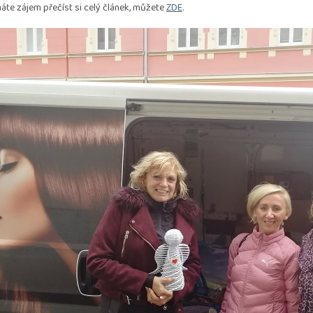
te zájem přečíst si celý článek, můžete
ZDE
.