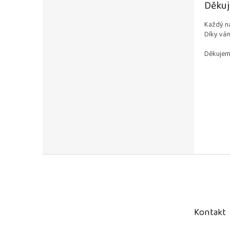
Děkuj
Každý ná
Díky vám
Děkujeme
Z
á
p
a
t
Kontakt
í