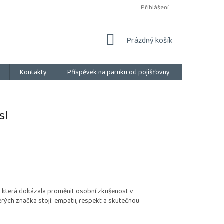
Přihlášení
NÁKUPNÍ
Prázdný košík
KOŠÍK
Kontakty
Příspěvek na paruku od pojišťovny
Vše o náku
sl
 která dokázala proměnit osobní zkušenost v
erých značka stojí: empatii, respekt a skutečnou