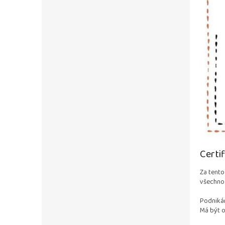
Certi
Za tento
všechno
Podnikán
Má být o