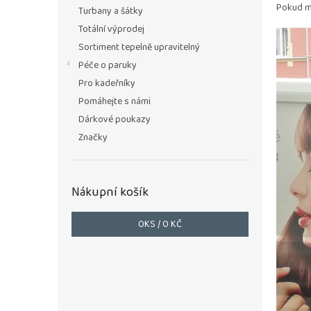
n
Pokud má
Turbany a šátky
e
Totální výprodej
l
Sortiment tepelně upravitelný
Péče o paruky
Pro kadeřníky
Pomáhejte s námi
Dárkové poukazy
Značky
Nákupní košík
0
KS /
0 KČ