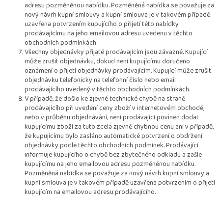
adresu pozměněnou nabídku. Pozměněná nabídka se považuje za
nový návrh kupní smlouvy a kupní smlouva je v takovém případě
uzavřena potvrzením kupujícího o přijetí této nabídky
prodávajícímu na jeho emailovou adresu uvedenu v těchto
obchodních podmínkách.
Všechny objednávky přijaté prodávajícím jsou závazné. Kupující
může zrušit objednávku, dokud není kupujícímu doručeno
oznámení o přijetí objednávky prodávajícím. Kupující může zrušit
objednávku telefonicky na telefonní číslo nebo email
prodávajícího uvedený v těchto obchodních podmínkách.
V případě, že došlo ke zjevné technické chybě na straně
prodávajícího při uvedení ceny zboží v internetovém obchodě,
nebo v průběhu objednávání, není prodávající povinen dodat
kupujícímu zboží za tuto zcela zjevně chybnou cenu ani v případě,
že kupujícímu bylo zasláno automatické potvrzení o obdržení
objednávky podle těchto obchodních podmínek. Prodávající
informuje kupujícího o chybě bez zbytečného odkladu a zašle
kupujícímu na jeho emailovou adresu pozměněnou nabídku.
Pozměněná nabídka se považuje za nový návrh kupní smlouvy a
kupní smlouva je v takovém případě uzavřena potvrzením o přijetí
kupujícím na emailovou adresu prodávajícího.