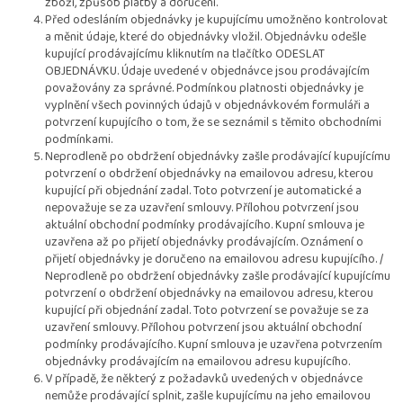
zboží, způsob platby a doručení.
Před odesláním objednávky je kupujícímu umožněno kontrolovat
a měnit údaje, které do objednávky vložil. Objednávku odešle
kupující prodávajícímu kliknutím na tlačítko ODESLAT
OBJEDNÁVKU. Údaje uvedené v objednávce jsou prodávajícím
považovány za správné. Podmínkou platnosti objednávky je
vyplnění všech povinných údajů v objednávkovém formuláři a
potvrzení kupujícího o tom, že se seznámil s těmito obchodními
podmínkami.
Neprodleně po obdržení objednávky zašle prodávající kupujícímu
potvrzení o obdržení objednávky na emailovou adresu, kterou
kupující při objednání zadal. Toto potvrzení je automatické a
nepovažuje se za uzavření smlouvy. Přílohou potvrzení jsou
aktuální obchodní podmínky prodávajícího. Kupní smlouva je
uzavřena až po přijetí objednávky prodávajícím. Oznámení o
přijetí objednávky je doručeno na emailovou adresu kupujícího. /
Neprodleně po obdržení objednávky zašle prodávající kupujícímu
potvrzení o obdržení objednávky na emailovou adresu, kterou
kupující při objednání zadal. Toto potvrzení se považuje se za
uzavření smlouvy. Přílohou potvrzení jsou aktuální obchodní
podmínky prodávajícího. Kupní smlouva je uzavřena potvrzením
objednávky prodávajícím na emailovou adresu kupujícího.
V případě, že některý z požadavků uvedených v objednávce
nemůže prodávající splnit, zašle kupujícímu na jeho emailovou