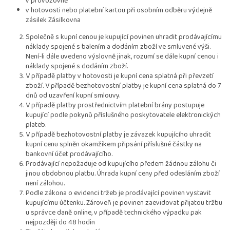
v provozovně
v hotovosti nebo platební kartou při osobním odběru výdejně
zásilek Zásilkovna
Společně s kupní cenou je kupující povinen uhradit prodávajícímu
náklady spojené s balením a dodáním zboží ve smluvené výši.
Není-li dále uvedeno výslovně jinak, rozumí se dále kupní cenou i
náklady spojené s dodáním zboží.
V případě platby v hotovosti je kupní cena splatná při převzetí
zboží. V případě bezhotovostní platby je kupní cena splatná do 7
dnů od uzavření kupní smlouvy.
V případě platby prostřednictvím platební brány postupuje
kupující podle pokynů příslušného poskytovatele elektronických
plateb.
V případě bezhotovostní platby je závazek kupujícího uhradit
kupní cenu splněn okamžikem připsání příslušné částky na
bankovní účet prodávajícího.
Prodávající nepožaduje od kupujícího předem žádnou zálohu či
jinou obdobnou platbu. Úhrada kupní ceny před odesláním zboží
není zálohou.
Podle zákona o evidenci tržeb je prodávající povinen vystavit
kupujícímu účtenku. Zároveň je povinen zaevidovat přijatou tržbu
u správce daně online, v případě technického výpadku pak
nejpozději do 48 hodin