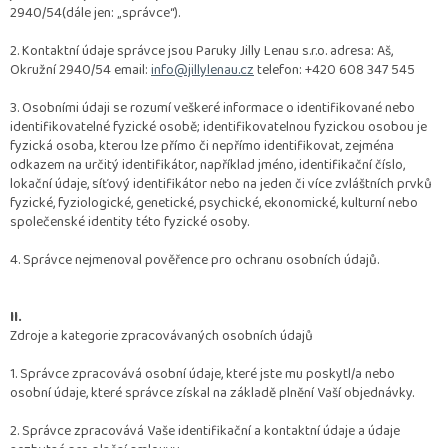
2940/54(dále jen: „
správce
“).
2. Kontaktní údaje správce jsou Paruky Jilly Lenau s.r.o. adresa: Aš,
Okružní 2940/54 email:
info@jillylenau.cz
telefon: +420 608 347 545
3. Osobními údaji se rozumí veškeré informace o identifikované nebo
identifikovatelné fyzické osobě; identifikovatelnou fyzickou osobou je
fyzická osoba, kterou lze přímo či nepřímo identifikovat, zejména
odkazem na určitý identifikátor, například jméno, identifikační číslo,
lokační údaje, síťový identifikátor nebo na jeden či více zvláštních prvků
fyzické, fyziologické, genetické, psychické, ekonomické, kulturní nebo
společenské identity této fyzické osoby.
4. Správce nejmenoval pověřence pro ochranu osobních údajů.
II.
Zdroje a kategorie zpracovávaných osobních údajů
1. Správce zpracovává osobní údaje, které jste mu poskytl/a nebo
osobní údaje, které správce získal na základě plnění Vaší objednávky.
2. Správce zpracovává Vaše identifikační a kontaktní údaje a údaje