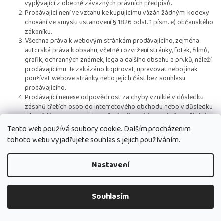
vyplývající z obecně závazných právních předpisů.
Prodávající není ve vztahu ke kupujícímu vázán žádnými kodexy
chování ve smyslu ustanovení § 1826 odst. 1 písm. e) občanského
zákoníku.
Všechna práva k webovým stránkám prodávajícího, zejména
autorská práva k obsahu, včetně rozvržení stránky, fotek, filmů,
grafik, ochranných známek, loga a dalšího obsahu a prvků, náleží
prodávajícímu. Je zakázáno kopírovat, upravovat nebo jinak
používat webové stránky nebo jejich část bez souhlasu
prodávajícího.
Prodávající nenese odpovědnost za chyby vzniklé v důsledku
zásahů třetích osob do internetového obchodu nebo v důsledku
jeho užití v rozporu s jeho určením. Kupující nesmí při využívání
internetového obchodu používat postupy, které by mohly mít
Tento web používá soubory cookie. Dalším procházením
negativní vliv na jeho provoz a nesmí vykonávat žádnou činnost,
tohoto webu vyjadřujete souhlas s jejich používáním.
která by mohla jemu nebo třetím osobám umožnit neoprávněně
zasahovat či neoprávněně užít programové vybavení nebo další
součásti tvořící internetový obchod a užívat internetový obchod
Nastavení
nebo jeho části či softwarové vybavení takovým způsobem,
který by byl v rozporu s jeho určením či účelem.
Kupující tímto přebírá na sebe nebezpečí změny okolností ve
Souhlasím
smyslu § 1765 odst. 2 občanského zákoníku.
Kupní smlouva včetně obchodních podmínek je archivována
prodávajícím v elektronické podobě a není přístupná.