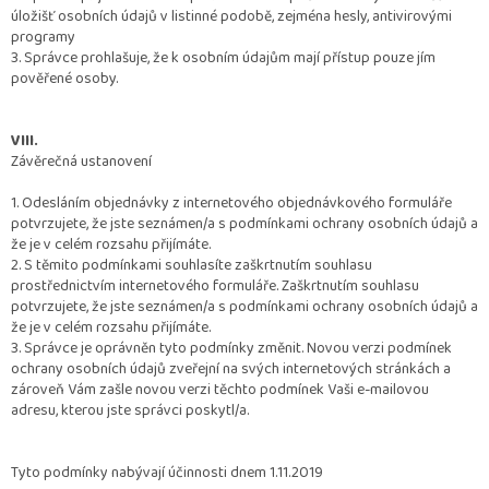
úložišť osobních údajů v listinné podobě, zejména hesly, antivirovými
programy
3. Správce prohlašuje, že k osobním údajům mají přístup pouze jím
pověřené osoby.
VIII.
Závěrečná ustanovení
1. Odesláním objednávky z internetového objednávkového formuláře
potvrzujete, že jste seznámen/a s podmínkami ochrany osobních údajů a
že je v celém rozsahu přijímáte.
2. S těmito podmínkami souhlasíte zaškrtnutím souhlasu
prostřednictvím internetového formuláře. Zaškrtnutím souhlasu
potvrzujete, že jste seznámen/a s podmínkami ochrany osobních údajů a
že je v celém rozsahu přijímáte.
3. Správce je oprávněn tyto podmínky změnit. Novou verzi podmínek
ochrany osobních údajů zveřejní na svých internetových stránkách a
zároveň Vám zašle novou verzi těchto podmínek Vaši e-mailovou
adresu, kterou jste správci poskytl/a.
Tyto podmínky nabývají účinnosti dnem 1.11.2019