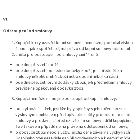
VI.
Odstoupení od smlouvy
Kupující, který uzavřel kupní smlouvu mimo svoji podnikatelskou
činnost jako spotřebitel, má právo od kupní smlouvy odstoupit.
Lhůta pro odstoupení od smlouvy činí 14 dnů
ode dne převzetí zboží,
ode dne převzetí poslední dodávky zboží, je-li předmětem
smlouvy několik druhů zboží nebo dodání několika částí
ode dne převzetí první dodávky zboží, je-li předmětem smlouvy
pravidelná opakovaná dodávka zboží.
Kupující nemůže mimo jiné odstoupit od kupní smlouvy:
poskytování služeb, jestliže byly splněny s jeho předchozím
výslovným souhlasem před uplynutím lhůty pro odstoupení od
smlouvy a prodávající před uzavřením smlouvy sdělil kupujícímu,
že v takovém případě nemá právo na odstoupení od smlouvy,
o dodávce zboží nebo služby, jejichž cena závisí na výchylkách
finančního trhu nezávisle na vůli prodávajícího a k němuž může