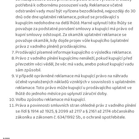
potřebná k odbornému posouzení vady. Reklamace včetně
odstranění vady musí být vyřízena bezodkladně, nejpozději do 30
dnů ode dne uplatnění reklamace, pokud se prodávající s
kupujícím nedohodne na delší lhůtě. Marné uplynutí této lhůty se
považuje za podstatné porušení smlouvy a kupující má právo od
kupní smlouvy odstoupit. Za okamžik uplatnění reklamace se
považuje okamžik, kdy dojde projev vůle kupujícího (uplatnění
práva z vadného plnění) prodávajícímu.
Prodávající písemně informuje kupujícího o výsledku reklamace.
Právo z vadného plnění kupujícímu nenáleží, pokud kupující před
převzetím věci věděl, že věc má vadu, anebo pokud kupující vadu
sám způsobil.
V případě oprávněné reklamace má kupující právo na náhradu
účelně vynaložených nákladů vzniklých v souvislosti s uplatněním
reklamace. Toto právo může kupující u prodávajícího uplatnit ve
lhůtě do jednoho měsíce po uplynutí záruční doby.
Volbu způsobu reklamace má kupující.
Práva a povinnosti smluvních stran ohledně práv z vadného plnění
se řídí § 1914 až 1925, § 2099 až 2117 a § 2161 až 2174 občanského
zákoníku a zákonem č. 634/1992 Sb., o ochraně spotřebitele.