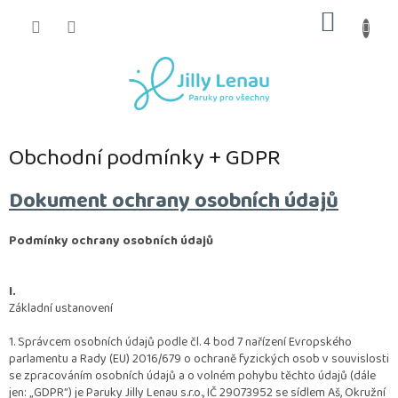
Přejít
NÁKUP
na
obsah
KOŠÍK
Obchodní podmínky + GDPR
Dokument ochrany osobních údajů
Podmínky ochrany osobních údajů
I.
Základní ustanovení
1. Správcem osobních údajů podle čl. 4 bod 7 nařízení Evropského
parlamentu a Rady (EU) 2016/679 o ochraně fyzických osob v souvislosti
se zpracováním osobních údajů a o volném pohybu těchto údajů (dále
jen: „
GDPR
”) je Paruky Jilly Lenau s.r.o., IČ 29073952 se sídlem Aš, Okružní