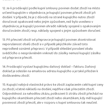
12. Je-li prodávající podle kupní smlouvy povinen dodat zboží na místo
určené kupujícím v objednávce, je kupující povinen převzít zboží při
dodání. V případě, že je z důvodů na straně kupujícího nutno zboží
doručovat opakovaně nebo jiným způsobem, než bylo uvedeno v
objednávce, je kupující povinen uhradit náklady spojené s opakovaným
doručováním zboží, resp. náklady spojené s jiným způsobem doručení.
13. Při převzetí zboží od přepravce je kupující povinen zkontrolovat
neporušenost obalů zboží a v případě jakýchkoliv závad toto
neprodleně oznámit přepravci. V případě shledání porušení obalu
svědčícího o neoprávněném vniknutí do zásilky nemusí kupující zásilku
od přepravce převzít.
14. Prodávající vystaví kupujícímu daňový doklad – fakturu. Daňový
doklad je odeslán na emailovou adresu kupujícího a je také přiložen k
dodávanému zboží.
15. Kupující nabývá vlastnické právo ke zboží zaplacením celé kupní ceny
za zboží, včetně nákladů na dodání, nejdříve však převzetím zboží.
Odpovědnost za nahodilou zkázu, poškození či ztrátu zboží přechází na
kupujícího okamžikem převzetí zboží nebo okamžikem, kdy měl kupující
povinnost zboží převzít, ale v rozporu s kupní smlouvou tak neučinil.