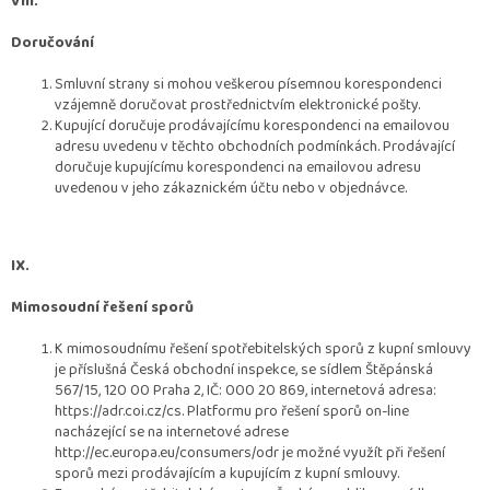
VIII.
Doručování
Smluvní strany si mohou veškerou písemnou korespondenci
vzájemně doručovat prostřednictvím elektronické pošty.
Kupující doručuje prodávajícímu korespondenci na emailovou
adresu uvedenu v těchto obchodních podmínkách. Prodávající
doručuje kupujícímu korespondenci na emailovou adresu
uvedenou v jeho zákaznickém účtu nebo v objednávce.
IX.
Mimosoudní řešení sporů
K mimosoudnímu řešení spotřebitelských sporů z kupní smlouvy
je příslušná Česká obchodní inspekce, se sídlem Štěpánská
567/15, 120 00 Praha 2, IČ: 000 20 869, internetová adresa:
https://adr.coi.cz/cs. Platformu pro řešení sporů on-line
nacházející se na internetové adrese
http://ec.europa.eu/consumers/odr je možné využít při řešení
sporů mezi prodávajícím a kupujícím z kupní smlouvy.