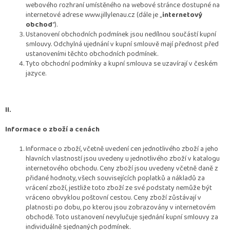
webového rozhraní umístěného na webové stránce dostupné na
internetové adrese www.jillylenau.cz (dále je „
internetový
obchod
“).
Ustanovení obchodních podmínek jsou nedílnou součástí kupní
smlouvy. Odchylná ujednání v kupní smlouvě mají přednost před
ustanoveními těchto obchodních podmínek.
Tyto obchodní podmínky a kupní smlouva se uzavírají v českém
jazyce.
II.
Informace o zboží a cenách
Informace o zboží, včetně uvedení cen jednotlivého zboží a jeho
hlavních vlastností jsou uvedeny u jednotlivého zboží v katalogu
internetového obchodu. Ceny zboží jsou uvedeny včetně daně z
přidané hodnoty, všech souvisejících poplatků a nákladů za
vrácení zboží, jestliže toto zboží ze své podstaty nemůže být
vráceno obvyklou poštovní cestou. Ceny zboží zůstávají v
platnosti po dobu, po kterou jsou zobrazovány v internetovém
obchodě. Toto ustanovení nevylučuje sjednání kupní smlouvy za
individuálně sjednaných podmínek.