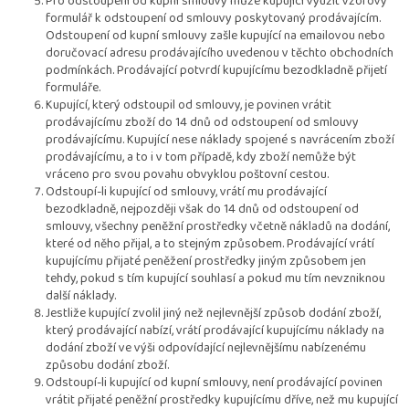
Pro odstoupení od kupní smlouvy může kupující využít vzorový
formulář k odstoupení od smlouvy poskytovaný prodávajícím.
Odstoupení od kupní smlouvy zašle kupující na emailovou nebo
doručovací adresu prodávajícího uvedenou v těchto obchodních
podmínkách. Prodávající potvrdí kupujícímu bezodkladně přijetí
formuláře.
Kupující, který odstoupil od smlouvy, je povinen vrátit
prodávajícímu zboží do 14 dnů od odstoupení od smlouvy
prodávajícímu. Kupující nese náklady spojené s navrácením zboží
prodávajícímu, a to i v tom případě, kdy zboží nemůže být
vráceno pro svou povahu obvyklou poštovní cestou.
Odstoupí-li kupující od smlouvy, vrátí mu prodávající
bezodkladně, nejpozději však do 14 dnů od odstoupení od
smlouvy, všechny peněžní prostředky včetně nákladů na dodání,
které od něho přijal, a to stejným způsobem. Prodávající vrátí
kupujícímu přijaté peněžení prostředky jiným způsobem jen
tehdy, pokud s tím kupující souhlasí a pokud mu tím nevzniknou
další náklady.
Jestliže kupující zvolil jiný než nejlevnější způsob dodání zboží,
který prodávající nabízí, vrátí prodávající kupujícímu náklady na
dodání zboží ve výši odpovídající nejlevnějšímu nabízenému
způsobu dodání zboží.
Odstoupí-li kupující od kupní smlouvy, není prodávající povinen
vrátit přijaté peněžní prostředky kupujícímu dříve, než mu kupující