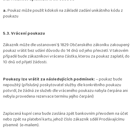
a.
Poukaz může použít kdokoli na základě zadání unikátního kódu z
poukazu
5.3. Vrácení poukazu
Zákazník může dle ustanovení § 1829 Občanského zákoníku zakoupený
poukaz vrátit bez udání důvodu do 14 dnů od jeho převzetí. V takovém
případě bude zákazníkovi vrácena částka, kterou za poukaz zaplatil, do
10 dnů od přijetí žádosti.
Poukazy lze vrátit za následujících podmínek:
– poukaz bude
nepoužitý (příslušný poskytovatel služby dle konkrétního poukazu
potvrdí, že žádná ze služeb dle vráceného poukazu nabyla čerpána ani
nebyla provedena rezervace termínu jejího čerpání)
Zaplacená kupní cena bude zaslána zpět bankovním převodem na účet
nebo zpět na platební kartu, jehož číslo zákazník sdělí Prodávajícímu
písemně (e-mailem).