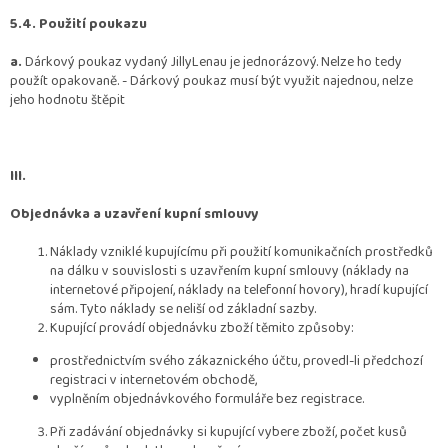
5.4. Použití poukazu
a.
Dárkový poukaz vydaný JillyLenau je jednorázový. Nelze ho tedy
použít opakovaně. - Dárkový poukaz musí být využit najednou, nelze
jeho hodnotu štěpit
III.
Objednávka a uzavření kupní smlouvy
Náklady vzniklé kupujícímu při použití komunikačních prostředků
na dálku v souvislosti s uzavřením kupní smlouvy (náklady na
internetové připojení, náklady na telefonní hovory), hradí kupující
sám. Tyto náklady se neliší od základní sazby.
Kupující provádí objednávku zboží těmito způsoby:
prostřednictvím svého zákaznického účtu, provedl-li předchozí
registraci v internetovém obchodě,
vyplněním objednávkového formuláře bez registrace.
Při zadávání objednávky si kupující vybere zboží, počet kusů