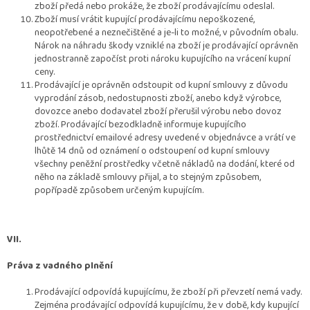
zboží předá nebo prokáže, že zboží prodávajícímu odeslal.
Zboží musí vrátit kupující prodávajícímu nepoškozené,
neopotřebené a neznečištěné a je-li to možné, v původním obalu.
Nárok na náhradu škody vzniklé na zboží je prodávající oprávněn
jednostranně započíst proti nároku kupujícího na vrácení kupní
ceny.
Prodávající je oprávněn odstoupit od kupní smlouvy z důvodu
vyprodání zásob, nedostupnosti zboží, anebo když výrobce,
dovozce anebo dodavatel zboží přerušil výrobu nebo dovoz
zboží. Prodávající bezodkladně informuje kupujícího
prostřednictví emailové adresy uvedené v objednávce a vrátí ve
lhůtě 14 dnů od oznámení o odstoupení od kupní smlouvy
všechny peněžní prostředky včetně nákladů na dodání, které od
něho na základě smlouvy přijal, a to stejným způsobem,
popřípadě způsobem určeným kupujícím.
VII.
Práva z vadného plnění
Prodávající odpovídá kupujícímu, že zboží při převzetí nemá vady.
Zejména prodávající odpovídá kupujícímu, že v době, kdy kupující