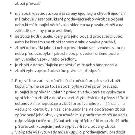
zboží převzal:
má zboží vlastnosti, které si strany ujednaly, a chybí-li ujednání,
má takové vlastnosti, které prodávající nebo výrobce popsal
nebo které kupující očekával s ohledem na povahu zboží a na
základě reklamy jimi prováděné,
se zboží hodí k účelu, který pro jeho použití prodávající uvádí
nebo ke kterému se zboží tohoto druhu obvykle používá,
zboží odpovídá jakostí nebo provedením smluvenému vzorku
nebo předloze, byla-li jakost nebo provedení určeno podle
smluveného vzorku nebo předlohy,
je zboží v odpovídajícím množství, míře nebo hmotnosti a
zboží vyhovuje požadavkům právních předpisů.
Projeví-li se vada v průběhu šesti měsíců od převzetí zboží
kupujícím, má se za to, že zboží bylo vadné již při převzetí.
Kupující je oprávněn uplatnit právo z vady, která se vyskytne u
spotřebního zboží v době dvaceti čtyř měsíců od převzetí. Toto
ustanovení se nepoužije u zboží prodávaného za nižší cenu na
vadu, pro kterou byla nižší cena ujednána, na opotřebení zboží
způsobené jeho obvyklým užíváním, u použitého zboží na vadu
odpovídající míře používání nebo opotřebení, kterou zboží mělo
při převzetí kupujícím, nebo vyplývá-li to z povahy zboží.
V případě výskytu vady může kupující prodávajícímu předložit