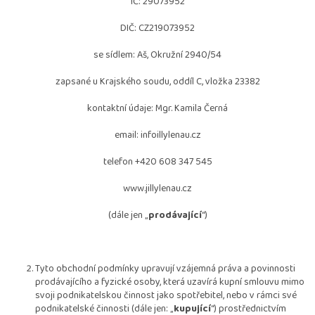
IČ: 29073952
DIČ: CZ219073952
se sídlem: Aš, Okružní 2940/54
zapsané u Krajského soudu, oddíl C, vložka 23382
kontaktní údaje: Mgr. Kamila Černá
email: infoillylenau.cz
telefon +420 608 347 545
www.jillylenau.cz
(dále jen „
prodávající
“)
Tyto obchodní podmínky upravují vzájemná práva a povinnosti
prodávajícího a fyzické osoby, která uzavírá kupní smlouvu mimo
svoji podnikatelskou činnost jako spotřebitel, nebo v rámci své
podnikatelské činnosti (dále jen: „
kupující
“) prostřednictvím