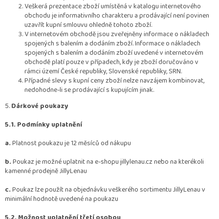
Veškerá prezentace zboží umístěná v katalogu internetového
obchodu je informativního charakteru a prodávající není povinen
uzavřít kupní smlouvu ohledně tohoto zboží.
V internetovém obchodě jsou zveřejněny informace o nákladech
spojených s balením a dodáním zboží. Informace o nákladech
spojených s balením a dodáním zboží uvedené v internetovém
obchodě platí pouze v případech, kdy je zboží doručováno v
rámci území České republiky, Slovenské republiky, SRN.
Případné slevy s kupní ceny zboží nelze navzájem kombinovat,
nedohodne-li se prodávající s kupujícím jinak.
5.
Dárkové poukazy
5.1. Podmínky uplatnění
a.
Platnost poukazu je 12 měsíců od nákupu
b.
Poukaz je možné uplatnit na e-shopu jillylenau.cz nebo na kterékoli
kamenné prodejně JillyLenau
c.
Poukaz lze použít na objednávku veškerého sortimentu JillyLenau v
minimální hodnotě uvedené na poukazu
5.2. Možnost uplatnění třetí osobou