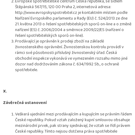
Evropské spotřebitelské centrum Česká republika, se sídlem
Štěpánská 567/15, 120 00 Praha 2, internetová adresa:
http://www.evropskyspotrebitel.cz je kontaktním místem podle
Nařízení Evropského parlamentu a Rady (EU) č. 524/2013 ze dne
21. května 2013 o řešení spotřebitelských sporů on-line a o změně
nařízení (ES) č. 2006/2004 a směrnice 2009/22/ES (nařízení o
řešení spotřebitelských sporů on-line).
Prodávající je oprávněn k prodeji zboží na základě
živnostenského oprávnění. Živnostenskou kontrolu provádí v
rámci své působnosti příslušný živnostenský úřad. Česká
obchodní inspekce vykonává ve vymezeném rozsahu mimo jiné
dozor nad dodržováním zákona č. 634/1992 Sb., o ochraně
spotřebitele.
X.
Závěrečná ustanovení
Veškerá ujednání mezi prodávajícím a kupujícím se právním řádem
České republiky. Pokud vztah založený kupní smlouvou obsahuje
mezinárodní prvek, pak strany sjednávají, že vztah se řídí právem
České republiky. Tímto nejsou dotčena práva spotřebitele