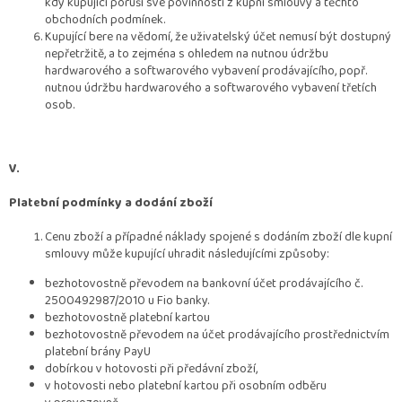
kdy kupující poruší své povinnosti z kupní smlouvy a těchto
obchodních podmínek.
Kupující bere na vědomí, že uživatelský účet nemusí být dostupný
nepřetržitě, a to zejména s ohledem na nutnou údržbu
hardwarového a softwarového vybavení prodávajícího, popř.
nutnou údržbu hardwarového a softwarového vybavení třetích
osob.
V.
Platební podmínky a dodání zboží
Cenu zboží a případné náklady spojené s dodáním zboží dle kupní
smlouvy může kupující uhradit následujícími způsoby:
bezhotovostně převodem na bankovní účet prodávajícího č.
2500492987/2010 u Fio banky.
bezhotovostně platební kartou
bezhotovostně převodem na účet prodávajícího prostřednictvím
platební brány PayU
dobírkou v hotovosti při předávní zboží,
v hotovosti nebo platební kartou při osobním odběru