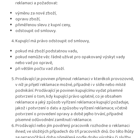
reklamaci a požadovat:
výměnu za nové zboží,
opravu zboží,
přiměřenou slevu z kupní ceny,
odstoupit od smlouvy.
Kupující má právo odstoupit od smlouvy,
pokud má zboží podstatnou vadu,
pokud nemůže věc řádně užívat pro opakovaný výskyt vady
nebo vad po opravě,
při větším počtu vad zboží.
Prodávající je povinen přijmout reklamaci v kterékoli provozovně,
v níž je přijetí reklamace možné, případně i v sídle nebo místě
podnikání. Prodávající je povinen kupujícímu vydat písemné
potvrzení o tom, kdy kupující právo uplatnil, co je obsahem
reklamace a jaký způsob vyřízení reklamace kupující požaduje,
jakož i potvrzení o datu a způsobu vyřízení reklamace, včetně
potvrzení o provedení opravy a době jejího trvání, případně
písemné odůvodnění zamítnutí reklamace.
Prodávající nebo jím pověřený pracovník rozhodne o reklamaci
ihned, ve složitých případech do tří pracovních dnů. Do této lhůty
se nezapočítává doba přiměřená podle druhu výrobku či služby