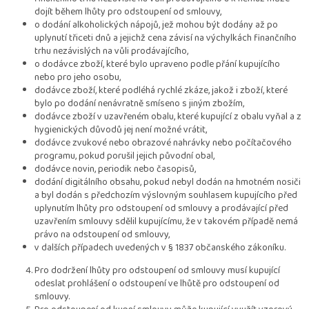
dojít během lhůty pro odstoupení od smlouvy,
o dodání alkoholických nápojů, jež mohou být dodány až po
uplynutí třiceti dnů a jejichž cena závisí na výchylkách finančního
trhu nezávislých na vůli prodávajícího,
o dodávce zboží, které bylo upraveno podle přání kupujícího
nebo pro jeho osobu,
dodávce zboží, které podléhá rychlé zkáze, jakož i zboží, které
bylo po dodání nenávratně smíseno s jiným zbožím,
dodávce zboží v uzavřeném obalu, které kupující z obalu vyňal a z
hygienických důvodů jej není možné vrátit,
dodávce zvukové nebo obrazové nahrávky nebo počítačového
programu, pokud porušil jejich původní obal,
dodávce novin, periodik nebo časopisů,
dodání digitálního obsahu, pokud nebyl dodán na hmotném nosiči
a byl dodán s předchozím výslovným souhlasem kupujícího před
uplynutím lhůty pro odstoupení od smlouvy a prodávající před
uzavřením smlouvy sdělil kupujícímu, že v takovém případě nemá
právo na odstoupení od smlouvy,
v dalších případech uvedených v § 1837 občanského zákoníku.
Pro dodržení lhůty pro odstoupení od smlouvy musí kupující
odeslat prohlášení o odstoupení ve lhůtě pro odstoupení od
smlouvy.