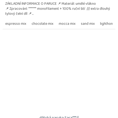
ZÁKLADNÍ INFORMACE O PARUCE 📌 Materiál: umělé vlákno
📌 Zpracování: ****** monofilament + 100% ruční šití /// extra dlouhý
tylový čelní díl 📌...
espresso mix
chocolate mix
mocca mix
sand mix
lighthoney 
dětská paruka Sara***//