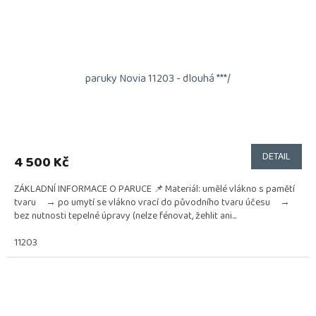
paruky Novia 11203 - dlouhá ***/
DETAIL
4 500 Kč
ZÁKLADNÍ INFORMACE O PARUCE 📌 Materiál: umělé vlákno s pamětí
tvaru → po umytí se vlákno vrací do původního tvaru účesu →
bez nutnosti tepelné úpravy (nelze fénovat, žehlit ani...
11203