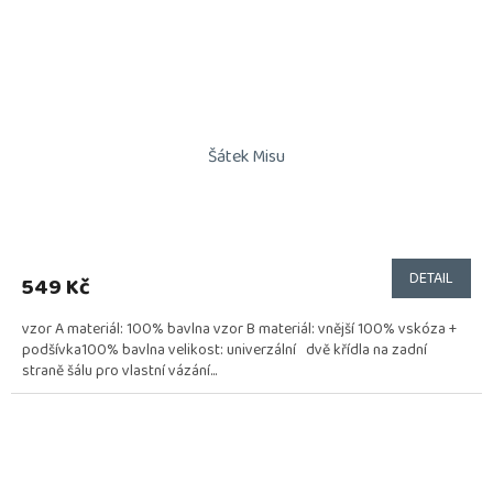
Šátek Misu
DETAIL
549 Kč
vzor A materiál: 100% bavlna vzor B materiál: vnější 100% vskóza +
podšívka100% bavlna velikost: univerzální dvě křídla na zadní
straně šálu pro vlastní vázání...