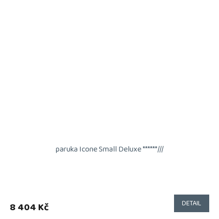
paruka Icone Small Deluxe ******///
DETAIL
8 404 Kč