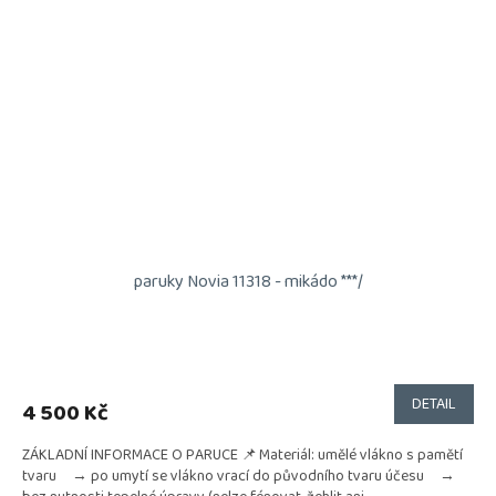
paruky Novia 11318 - mikádo ***/
DETAIL
4 500 Kč
ZÁKLADNÍ INFORMACE O PARUCE 📌 Materiál: umělé vlákno s pamětí
tvaru → po umytí se vlákno vrací do původního tvaru účesu →