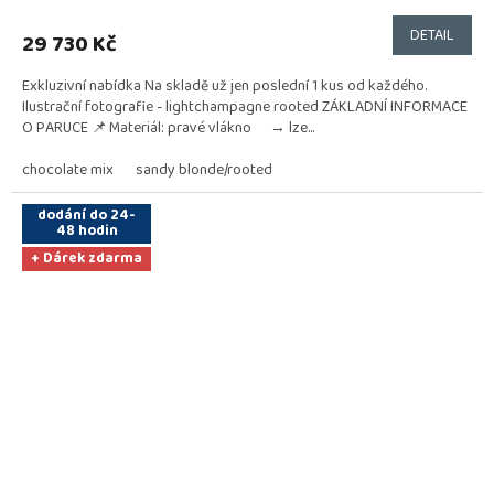
DETAIL
29 730 Kč
Exkluzivní nabídka Na skladě už jen poslední 1 kus od každého.
Ilustrační fotografie - lightchampagne rooted ZÁKLADNÍ INFORMACE
O PARUCE 📌 Materiál: pravé vlákno → lze...
chocolate mix
sandy blonde/rooted
dodání do 24-
48 hodin
+ Dárek zdarma