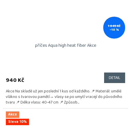
1 045 Kč
–10 %
příčes Aqua high heat fiber Akce
DETAIL
940 Kč
Akce Na skladě už jen poslední 1 kus od každého. 📌 Materiál: umělé
vlákno s tvarovou pamětí→ vlasy se po umytí vracejí do původního
tvaru 📌 Délka vlasu: 40-47 cm 📌 Způsob...
Akce
Sleva 10%