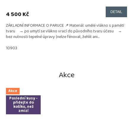
DETAIL
4 500 Kč
ZÁKLADNÍ INFORMACE O PARUCE 📌 Materiál: umělé vlákno s pamětí
tvaru → po umytí se vlákno vrací do původního tvaru účesu →
bez nutnosti tepelné úpravy (nelze fénovat, žehlit ani...
10903
Akce
Akce
Poslední kusy -
přidejte do
košíku, než
zmizí