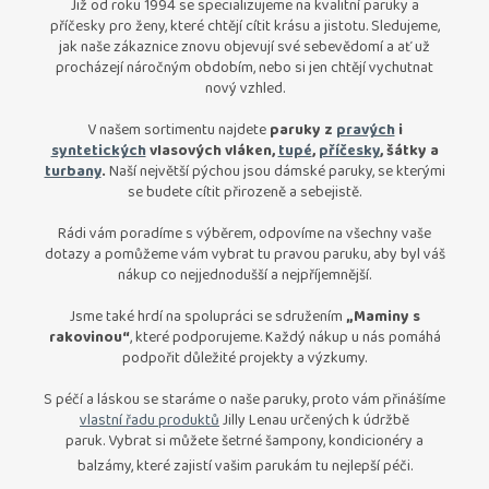
Již od roku 1994 se specializujeme na kvalitní paruky a
příčesky pro ženy, které chtějí cítit krásu a jistotu. Sledujeme,
jak naše zákaznice znovu objevují své sebevědomí a ať už
procházejí náročným obdobím, nebo si jen chtějí vychutnat
nový vzhled.
V našem sortimentu najdete
paruky z
pravých
i
syntetických
vlasových vláken,
tupé
,
příčesky
, šátky a
turbany
.
Naší největší pýchou jsou dámské paruky, se kterými
se budete cítit přirozeně a sebejistě.
Rádi vám poradíme s výběrem, odpovíme na všechny vaše
dotazy a pomůžeme vám vybrat tu pravou paruku, aby byl váš
nákup co nejjednodušší a nejpříjemnější.
Jsme také hrdí na spolupráci se sdružením
„Maminy s
rakovinou“
, které podporujeme. Každý nákup u nás pomáhá
podpořit důležité projekty a výzkumy.
S péčí a láskou se staráme o naše paruky,
proto vám přinášíme
vlastní řadu produktů
Jilly Lenau určených k údržbě
paruk.
Vybrat si můžete šetrné šampony, kondicionéry a
balzámy, které zajistí vašim parukám tu nejlepší péči.