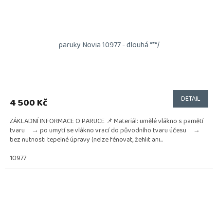
paruky Novia 10977 - dlouhá ***/
DETAIL
4 500 Kč
ZÁKLADNÍ INFORMACE O PARUCE 📌 Materiál: umělé vlákno s pamětí
tvaru → po umytí se vlákno vrací do původního tvaru účesu →
bez nutnosti tepelné úpravy (nelze fénovat, žehlit ani...
10977