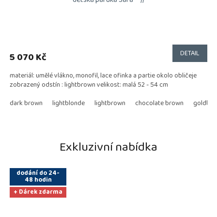
DETAIL
5 070 Kč
materiál: umělé vlákno, monofil, lace ofinka a partie okolo obličeje
zobrazený odstín : lightbrown velikost: malá 52 - 54 cm
dark brown
lightblonde
lightbrown
chocolate brown
goldblo
Exkluzivní nabídka
dodání do 24-
48 hodin
+ Dárek zdarma