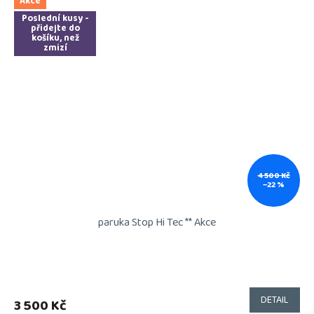
Akce
Poslední kusy -
přidejte do
košíku, než
zmizí
4 500 Kč
–22 %
paruka Stop Hi Tec ** Akce
DETAIL
3 500 Kč