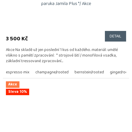
paruka Jamila Plus */ Akce
DETAIL
3 500 Kč
Akce Na skladě už jen poslední 1 kus od každého. materiál: umělé
vlákno s pamětí zpracování: * strojové šití / monofilová vsadka,
základní tressované zpracování...
espresso mix
champagne/rooted
bernstein/rooted
ginger/roote
Akce
Sleva 10%