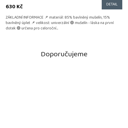
DETAIL
630 Kč
ZÁKLADNÍ INFORMACE 📌 materiál: 85% bavlněný mušelín, 15%
bavlněný úplet 📌 velikost: univerzální 🟢 mušelín - láska na první
dotek 🟢 určena pro celoroční...
Doporučujeme