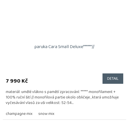
paruka Cara Small Deluxe******//
DETAIL
7 990 Kč
materiál: umělé vlákno s pamětí zpracování: ***** monofilament +
100% ruční šití // monofilová partie okolo obličeje , která umožňuje
vyčesávání vlasů za uši velikost: 52-54...
champagne mix
snow mix