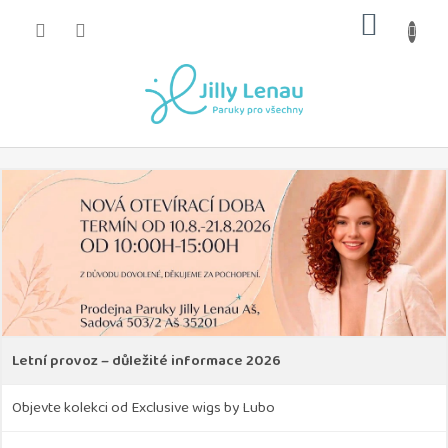
Přejít
NÁKUP
na
obsah
KOŠÍK
Letní provoz – důležité informace 2026
Objevte kolekci od Exclusive wigs by Lubo