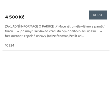
DETAIL
4 500 Kč
ZÁKLADNÍ INFORMACE O PARUCE 📌 Materiál: umělé vlákno s pamětí
tvaru → po umytí se vlákno vrací do původního tvaru účesu →
bez nutnosti tepelné úpravy (nelze fénovat, žehlit ani...
10924