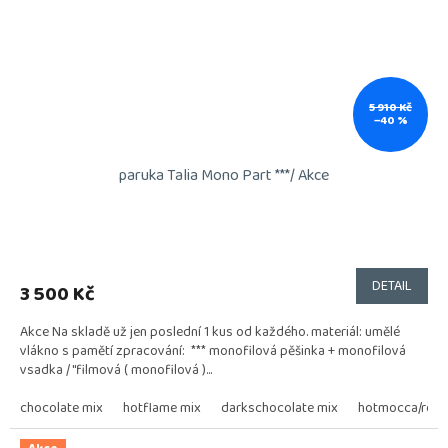
5 910 Kč
–40 %
paruka Talia Mono Part ***/ Akce
DETAIL
3 500 Kč
Akce Na skladě už jen poslední 1 kus od každého. materiál: umělé
vlákno s pamětí zpracování: *** monofilová pěšinka + monofilová
vsadka / "filmová ( monofilová )...
chocolate mix
hotflame mix
darkschocolate mix
hotmocca/roo