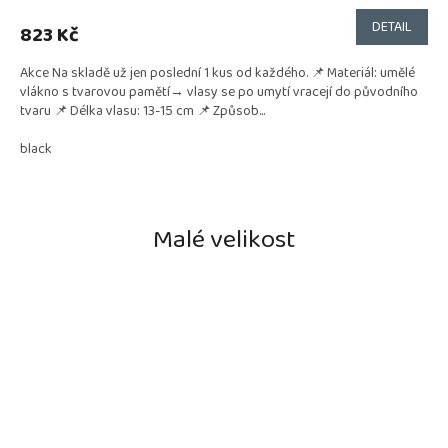
DETAIL
823 Kč
Akce Na skladě už jen poslední 1 kus od každého. 📌 Materiál: umělé
vlákno s tvarovou pamětí→ vlasy se po umytí vracejí do původního
tvaru 📌 Délka vlasu: 13-15 cm 📌 Způsob...
black
Malé velikost