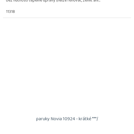
bez nutnosti tepelné úpravy (nelze fénovat, žehlit ani...
11318
paruky Novia 10924 - krátké ***/