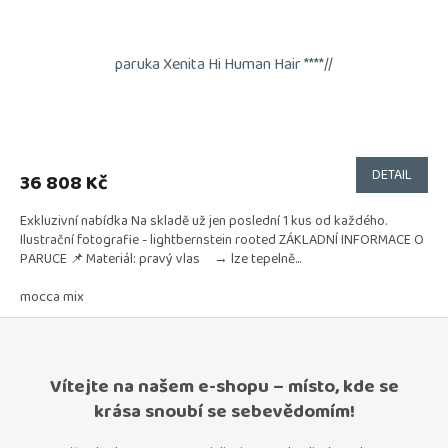
paruka Xenita Hi Human Hair ****//
DETAIL
36 808 Kč
Exkluzivní nabídka Na skladě už jen poslední 1 kus od každého.
Ilustrační fotografie - lightbernstein rooted ZÁKLADNÍ INFORMACE O
PARUCE 📌 Materiál: pravý vlas → lze tepelně...
mocca mix
Vítejte na našem e-shopu – místo, kde se
krása snoubí se sebevědomím!