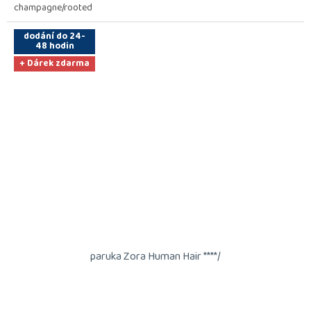
champagne/rooted
dodání do 24-
48 hodin
+ Dárek zdarma
paruka Zora Human Hair ****/