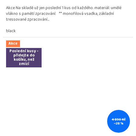
Akce Na skladě už jen poslední 1 kus od každého. materiál: umělé
vlákno s pamětí zpracování: ** monofilová vsadka, základní
tressované zpracování...
black
Akce
Poslední kusy -
přidejte do
košíku, než
zmizí
4 890 Kč
–28 %