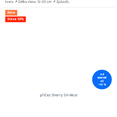
tvaru 📌 Délka vlasu: 12-20 cm 📌 Způsob...
Akce
Sleva 10%
od
823 Kč
až
–10 %
příčes Sherry SH Akce