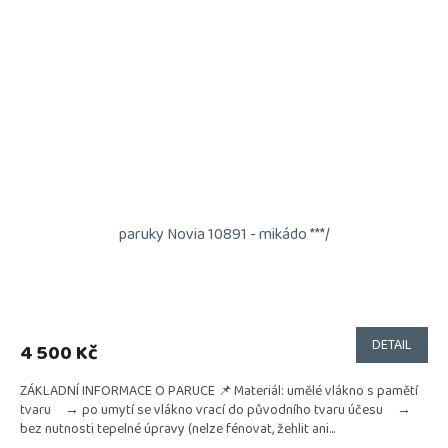
paruky Novia 10891 - mikádo ***/
DETAIL
4 500 Kč
ZÁKLADNÍ INFORMACE O PARUCE 📌 Materiál: umělé vlákno s pamětí
tvaru → po umytí se vlákno vrací do původního tvaru účesu →
bez nutnosti tepelné úpravy (nelze fénovat, žehlit ani...