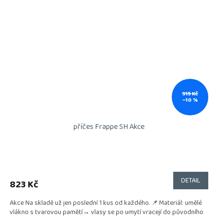
915 Kč
–10 %
příčes Frappe SH Akce
DETAIL
823 Kč
Akce Na skladě už jen poslední 1 kus od každého. 📌 Materiál: umělé
vlákno s tvarovou pamětí→ vlasy se po umytí vracejí do původního