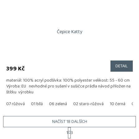
Čepice Katty
DETAIL
399 Kč
materiál: 100% acryl podšívka: 100% polyester velikost: 55 - 60 cm
Výroba: EU nevhodné pro sušení v sušičce prádla návod přiložen na
štítku výrobku
07 růžová
01 bílá
06 zelená
02 staro-růžová
10 černá
03 
NAČÍST 18 DALŠÍCH
S
1
3
t
O