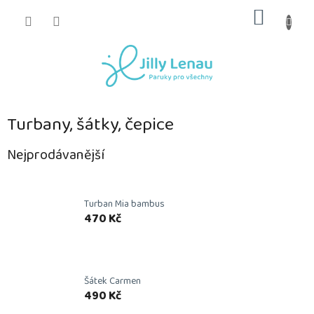
Přejít
NÁKUP
na
obsah
KOŠÍK
Turbany, šátky, čepice
Nejprodávanější
Turban Mia bambus
470 Kč
Šátek Carmen
490 Kč