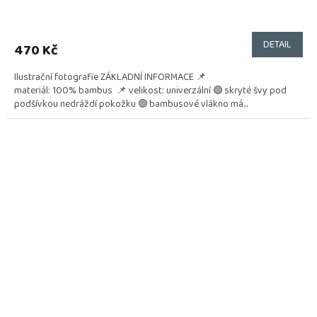
DETAIL
470 Kč
Ilustrační fotografie ZÁKLADNÍ INFORMACE 📌
materiál: 100% bambus 📌 velikost: univerzální 🟢 skryté švy pod
podšívkou nedráždí pokožku 🟢 bambusové vlákno má...