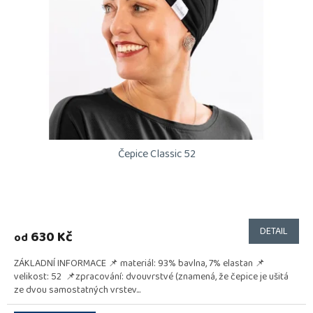
p
r
o
d
u
k
t
ů
Čepice Classic 52
DETAIL
630 Kč
od
ZÁKLADNÍ INFORMACE 📌 materiál: 93% bavlna, 7% elastan 📌
velikost: 52 📌zpracování: dvouvrstvé (znamená, že čepice je ušitá
ze dvou samostatných vrstev...