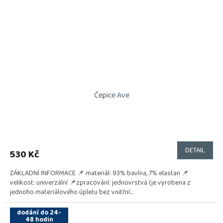
Čepice Ave
DETAIL
530 Kč
ZÁKLADNÍ INFORMACE 📌 materiál: 93% bavlna, 7% elastan 📌
velikost: univerzální 📌zpracování: jednovrstvá (je vyrobena z
jednoho materiálového úpletu bez vnitřní...
dodání do 24-
48 hodin