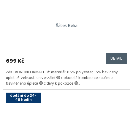
Šátek Belia
DETAIL
699 Kč
ZÁKLADNÍ INFORMACE 📌 materiál: 85% polyester, 15% bavlnený
úplet 📌 velikost: univerzální 🟢 dokonalá kombinace saténu a
bavlněného úpletu 🟢 citlivý k pokožce 🟢...
dodání do 24-
48 hodin