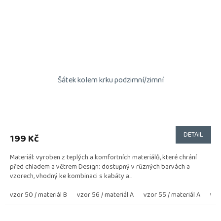
Šátek kolem krku podzimní/zimní
DETAIL
199 Kč
Materiál: vyroben z teplých a komfortních materiálů, které chrání
před chladem a větrem Design: dostupný v různých barvách a
vzorech, vhodný ke kombinaci s kabáty a...
vzor 50 / materiál B
vzor 56 / materiál A
vzor 55 / materiál A
vzo