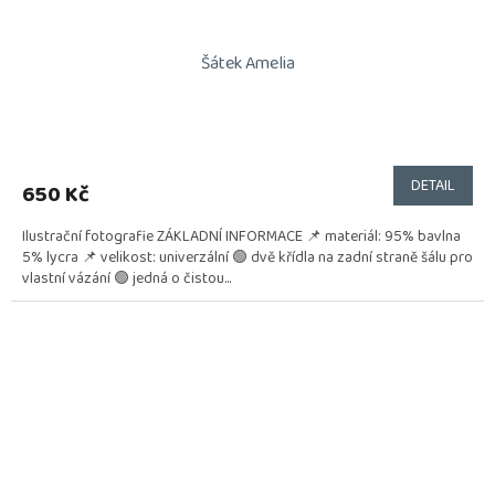
Šátek Amelia
DETAIL
650 Kč
Ilustrační fotografie ZÁKLADNÍ INFORMACE 📌 materiál: 95% bavlna
5% lycra 📌 velikost: univerzální 🟢 dvě křídla na zadní straně šálu pro
vlastní vázání 🟢 jedná o čistou...