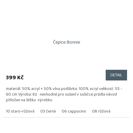
Čepice Bonnie
DETAIL
399 Kč
materiál: 50% acryl + 50% vlna podšívka: 100% acryl velikost: 55 -
60 cm Výroba: EU nevhodné pro sušení v sušičce prádla návod
přiložen na štítku výrobku
10 staro-růžová
03 černá
06 cappucino
08 růžová