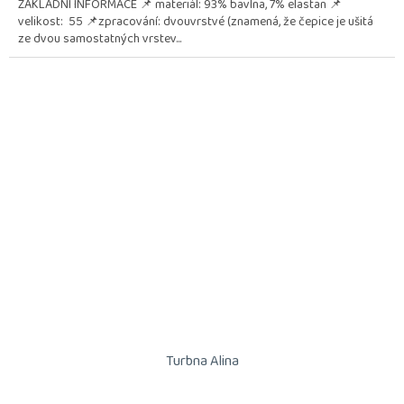
ZÁKLADNÍ INFORMACE 📌 materiál: 93% bavlna, 7% elastan 📌
velikost: 55 📌zpracování: dvouvrstvé (znamená, že čepice je ušitá
ze dvou samostatných vrstev...
Turbna Alina