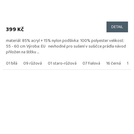
DETAIL
399 Kč
materiál: 85% acryl + 15% nylon podšívka: 100% polyester velikost:
55 - 60 cm Výroba: EU nevhodné pro sušení v sušičce prádla návod
přiložen na štítku ...
01 bílá
09 růžová
01 staro-růžová
07 fialová
16 černá
18 z