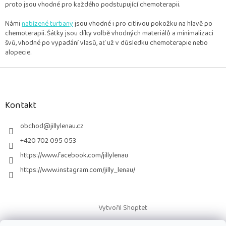
proto jsou vhodné pro každého podstupující chemoterapii.
Námi
nabízené turbany
jsou vhodné i pro citlivou pokožku na hlavě po
chemoterapii. Šátky jsou díky volbě vhodných materiálů a minimalizaci
švů, vhodné po vypadání vlasů, ať už v důsledku chemoterapie nebo
alopecie.
Z
á
p
a
Kontakt
t
í
obchod
@
jillylenau.cz
+420 702 095 053
https://www.facebook.com/jillylenau
https://www.instagram.com/jilly_lenau/
Vytvořil Shoptet