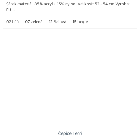
Šátek materiál: 85% acryl + 15% nylon velikost: 52 - 54 cm Výroba:
EU ...
02 bílá
07 zelená
12 fialová
15 beige
Čepice Terri