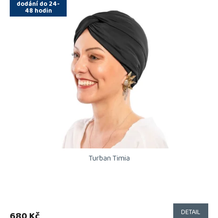
dodání do 24-
48 hodin
Turban Timia
DETAIL
680 Kč