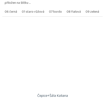
přiložen na štítku ...
06 černá
01 staro-růžová
07 bordo
08 fialová
09 zelená
Čepice+Šála Kaliana