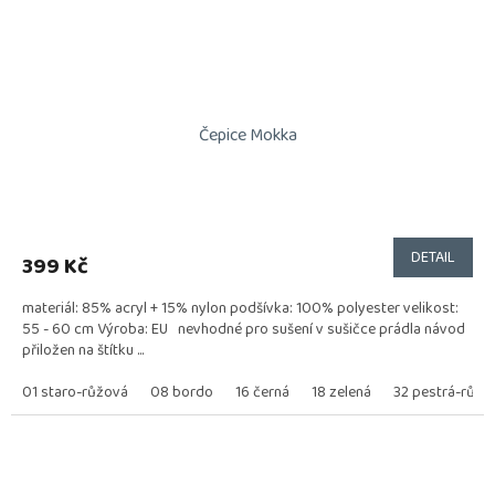
Čepice Mokka
DETAIL
399 Kč
materiál: 85% acryl + 15% nylon podšívka: 100% polyester velikost:
55 - 60 cm Výroba: EU nevhodné pro sušení v sušičce prádla návod
přiložen na štítku ...
01 staro-růžová
08 bordo
16 černá
18 zelená
32 pestrá-růžo