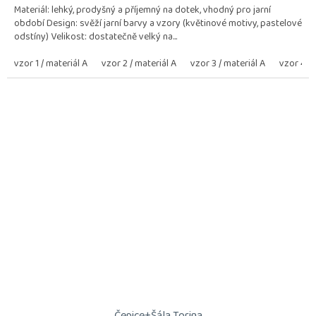
Materiál: lehký, prodyšný a příjemný na dotek, vhodný pro jarní
období Design: svěží jarní barvy a vzory (květinové motivy, pastelové
odstíny) Velikost: dostatečně velký na...
vzor 1 / materiál A
vzor 2 / materiál A
vzor 3 / materiál A
vzor 4 / 
Čepice+Šála Torina