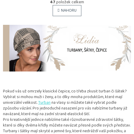
r
47
položek celkem
v
á
l
NAHORU
n
á
k
o
d
v
a
á
c
n
í
í
p
r
v
k
y
v
ý
p
i
Pokud vás už omrzely klasické čepice, co třeba zkusit turban či šátek?
s
Vybírat si mohou muži i ženy, a to díky mnoha produktům, které mají
u
univerzální velikost.
Turban
na vlasy si můžete také vybrat podle
způsobu vázání. Pro jednoduché nasazení pro vás nabízíme turbany již
navázané, které mají na zadní straně elastické šití.
Pro kreativnější jedince nabízíme také různobarevné zdravotní šátky,
které si díky dvěma křídly můžete navázat přesně podle svých představ.
Turbany i šátky mají skryté a jemné švy, které nedráždí vaší pokožku, a