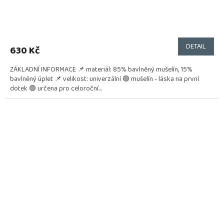
DETAIL
630 Kč
ZÁKLADNÍ INFORMACE 📌 materiál: 85% bavlněný mušelín, 15%
bavlněný úplet 📌 velikost: univerzální 🟢 mušelín - láska na první
dotek 🟢 určena pro celoroční...