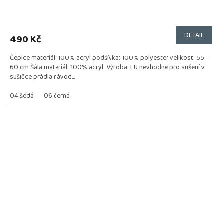
DETAIL
490 Kč
Čepice materiál: 100% acryl podšívka: 100% polyester velikost: 55 -
60 cm Šála materiál: 100% acryl Výroba: EU nevhodné pro sušení v
sušičce prádla návod...
04 šedá
06 černá