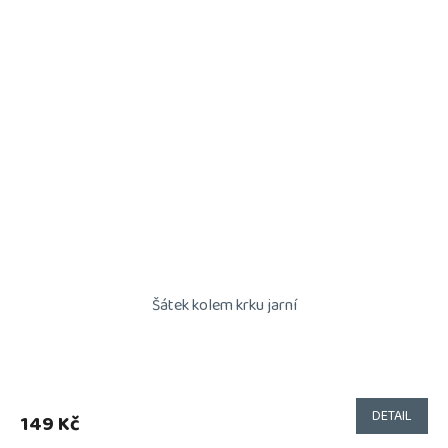
Šátek kolem krku jarní
DETAIL
149 Kč