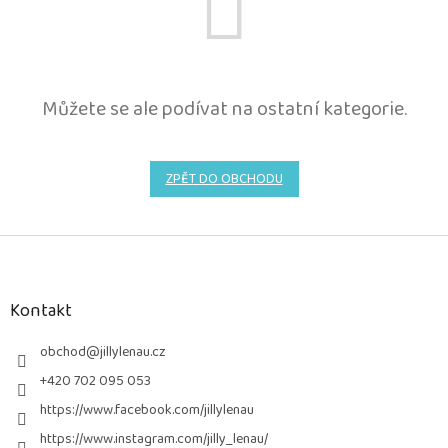
Můžete se ale podívat na ostatní kategorie.
ZPĚT DO OBCHODU
Z
á
p
a
Kontakt
t
í
obchod
@
jillylenau.cz
+420 702 095 053
https://www.facebook.com/jillylenau
https://www.instagram.com/jilly_lenau/