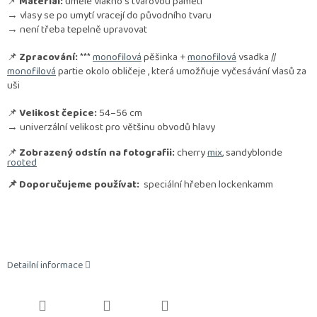
📌
Materiál:
umělé vlákno s tvarovou pamětí
→ vlasy se po umytí vracejí do původního tvaru
→ není třeba tepelně upravovat
📌
Zpracování:
***
monofilová
pěšinka +
monofilová
vsadka //
monofilová
partie okolo obličeje , která umožňuje vyčesávání vlasů za
uši
📌
Velikost čepice:
54–56 cm
→ univerzální velikost pro většinu obvodů hlavy
📌
Zobrazený odstín na fotografii:
cherry
mix
, sandyblonde
rooted
📌 Doporučujeme používat:
speciální hřeben lockenkamm
Detailní informace