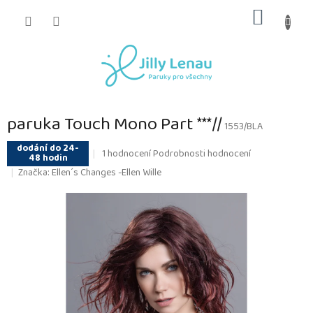
Přejít
NÁKUP
na
obsah
KOŠÍK
paruka Touch Mono Part ***//
1553/BLA
dodání do 24-
Průměrné
1 hodnocení
Podrobnosti hodnocení
48 hodin
hodnocení
Značka:
Ellen´s Changes -Ellen Wille
produktu
je
5,0
z
5
hvězdiček.