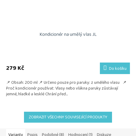
Kondicionér na umělý vlas JL
Průměrné
hodnocení
produktu
279 Kč
Do košíku
je
5,0
📌 Obsah: 200 ml 📌 Určeno pouze pro paruky: z umělého vlasu 📌
z
Proč kondicionér používat: Vlasy nebo vlákna paruky zůstávají
5
jemné, hladké a lesklé Chrání před...
hvězdiček.
ZOBRAZIT VŠECHNY SOUVISEJÍCÍ PRODUKTY
Varianty
Popis
Podobné (8)
Hodnocení (1)
Diskuze