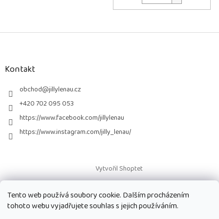
Z
á
p
a
Kontakt
t
í
obchod
@
jillylenau.cz
+420 702 095 053
https://www.facebook.com/jillylenau
https://www.instagram.com/jilly_lenau/
Vytvořil Shoptet
Tento web používá soubory cookie. Dalším procházením
Copyright 2026
Paruky Jilly Lenau s.r.o.
. Všechna práva vyhrazena.
tohoto webu vyjadřujete souhlas s jejich používáním.