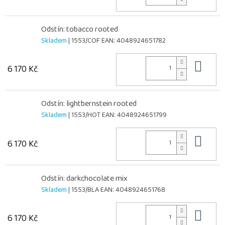
Odstín: tobacco rooted
Skladem
| 1553/COF
EAN:
4048924651782
Do 
6 170 Kč
Odstín: lightbernstein rooted
Skladem
| 1553/HOT
EAN:
4048924651799
Do 
6 170 Kč
Odstín: darkchocolate mix
Skladem
| 1553/BLA
EAN:
4048924651768
Do 
6 170 Kč