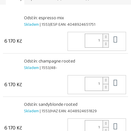
Odstín: espresso mix
Skladem
| 1553/ESP
EAN:
4048924651751
Do 
6 170 Kč
Odstín: champagne rooted
Skladem
| 1553/48-
Do 
6 170 Kč
Odstín: sandyblonde rooted
Skladem
| 1553/HAZ
EAN:
4048924651829
Do 
6 170 Kč