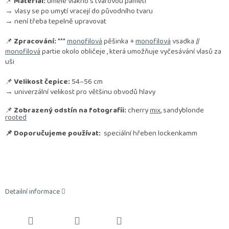
📌
Materiál:
umělé vlákno s tvarovou pamětí
→ vlasy se po umytí vracejí do původního tvaru
→ není třeba tepelně upravovat
📌
Zpracování:
***
monofilová
pěšinka +
monofilová
vsadka //
monofilová
partie okolo obličeje , která umožňuje vyčesávání vlasů za
uši
📌
Velikost čepice:
54–56 cm
→ univerzální velikost pro většinu obvodů hlavy
📌
Zobrazený odstín na fotografii:
cherry
mix
, sandyblonde
rooted
📌 Doporučujeme používat:
speciální hřeben lockenkamm
Detailní informace