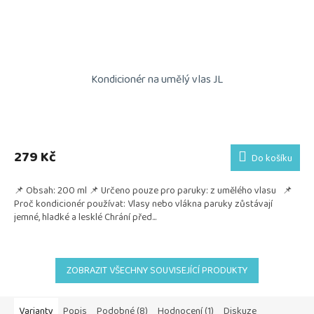
Kondicionér na umělý vlas JL
Průměrné
hodnocení
produktu
279 Kč
Do košíku
je
5,0
📌 Obsah: 200 ml 📌 Určeno pouze pro paruky: z umělého vlasu 📌
z
Proč kondicionér používat: Vlasy nebo vlákna paruky zůstávají
5
jemné, hladké a lesklé Chrání před...
hvězdiček.
ZOBRAZIT VŠECHNY SOUVISEJÍCÍ PRODUKTY
Varianty
Popis
Podobné (8)
Hodnocení (1)
Diskuze