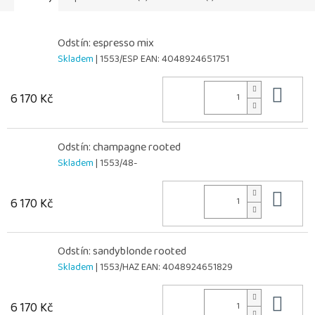
Odstín: espresso mix
Skladem
| 1553/ESP
EAN:
4048924651751
Do 
6 170 Kč
Odstín: champagne rooted
Skladem
| 1553/48-
Do 
6 170 Kč
Odstín: sandyblonde rooted
Skladem
| 1553/HAZ
EAN:
4048924651829
Do 
6 170 Kč