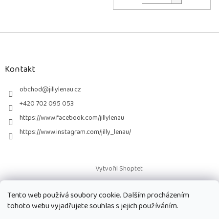
Z
á
p
a
Kontakt
t
í
obchod
@
jillylenau.cz
+420 702 095 053
https://www.facebook.com/jillylenau
https://www.instagram.com/jilly_lenau/
Vytvořil Shoptet
Tento web používá soubory cookie. Dalším procházením
Copyright 2026
Paruky Jilly Lenau s.r.o.
. Všechna práva vyhrazena.
tohoto webu vyjadřujete souhlas s jejich používáním.