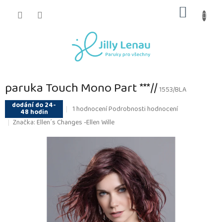
Přejít
NÁKUP
na
obsah
KOŠÍK
paruka Touch Mono Part ***//
1553/BLA
dodání do 24-
Průměrné
1 hodnocení
Podrobnosti hodnocení
48 hodin
hodnocení
Značka:
Ellen´s Changes -Ellen Wille
produktu
je
5,0
z
5
hvězdiček.