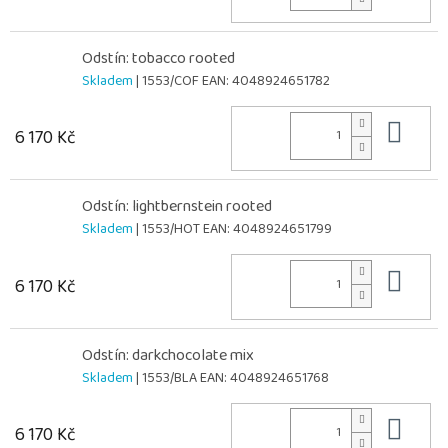
Odstín: tobacco rooted
Skladem
| 1553/COF
EAN:
4048924651782
Do 
6 170 Kč
Odstín: lightbernstein rooted
Skladem
| 1553/HOT
EAN:
4048924651799
Do 
6 170 Kč
Odstín: darkchocolate mix
Skladem
| 1553/BLA
EAN:
4048924651768
Do 
6 170 Kč