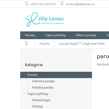
Přejít
+420 702 095 053
obchod@jillylenau.cz
na
obsah
Paruky
Tupé a příčesy
Péče o paruky
T
Domů
Paruky
paruka Rayla ***/ high heat fiber
P
paru
o
Přeskočit
s
Kategorie
Průměrn
Neohod
kategorie
t
hodnoce
r
produkt
Paruky
a
je
Dámské paruky
n
0,0
z
n
Pánské paruky
5
í
Tupé a příčesy
hvězdiče
p
Pánské tupé
a
Příčesy