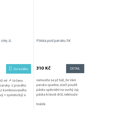
 olej JL
Páska pod paruku SK
310 Kč
DETAIL
Do košíku
nemusíte se již bát, že Vám
30 ml 📌 Určeno
paruka spadne, stačí použít
paruky: z pravého
pásku upěvnění na suchý zip
 z kombinovaného
páska krásně drží, neklouže
vý + syntetický) a
barva : hnědá, béžová
lého vlákna
hnědá
m: Jemně...