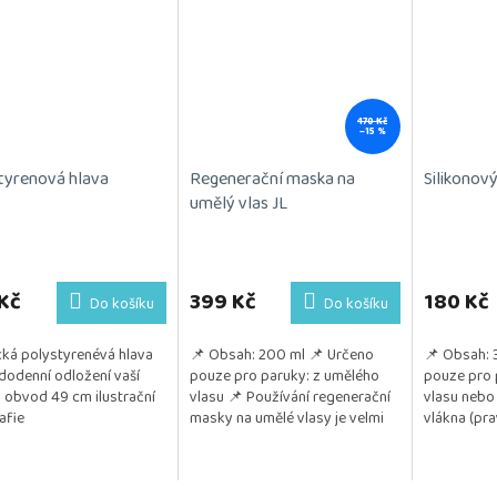
470 Kč
–15 %
tyrenová hlava
Regenerační maska na
Silikonový
umělý vlas JL
Kč
399 Kč
180 Kč
Do košíku
Do košíku
cká polystyrenévá hlava
📌 Obsah: 200 ml 📌 Určeno
📌 Obsah: 
dodenní odložení vaší
pouze pro paruky: z umělého
pouze pro 
 obvod 49 cm ilustrační
vlasu 📌 Používání regenerační
vlasu nebo
afie
masky na umělé vlasy je velmi
vlákna (pra
důležité pro zachování kvality,
také z umě
lesku a životnosti...
📌 Pozitivu