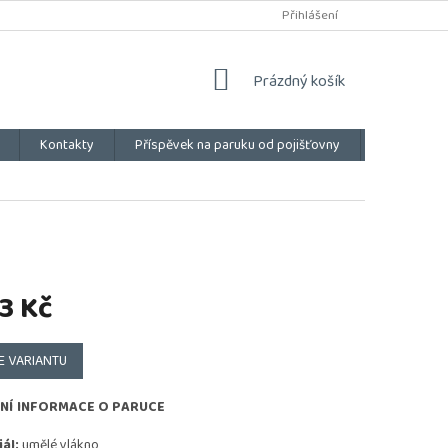
Přihlášení
NÁKUPNÍ
Prázdný košík
KOŠÍK
Kontakty
Příspěvek na paruku od pojišťovny
Vše o náku
3 Kč
E VARIANTU
NÍ INFORMACE O PARUCE
ál:
umělé vlákno