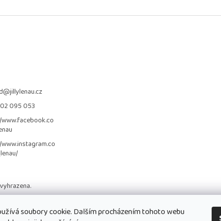
d
@
jillylenau.cz
702 095 053
//www.facebook.co
lenau
//www.instagram.co
_lenau/
 vyhrazena.
užívá soubory cookie. Dalším procházením tohoto webu