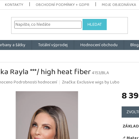
KONTAKTY
OBCHODNÍ PODMÍNKY + GDPR
MOJE OBJEDNÁVKA
HLEDAT
urbany a šátky
Totální výprodej
Hodnocení obchodu
Blog
ka Rayla ***/ high heat fiber
4153/BLA
é
noceno
Podrobnosti hodnocení
Značka:
Exclusive wigs by Lubo
ní
8 39
u
Měrná
cena:
ZVOLT
k.
ZÁKLAD
📌
Materi