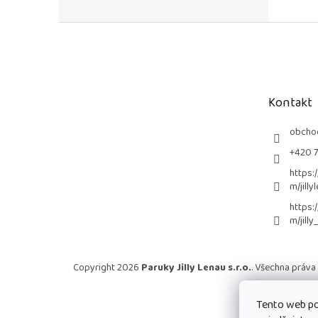
Z
á
p
a
t
Kontakt
í
obcho
+420 
https:
m/jilly
https:
m/jilly
Copyright 2026
Paruky Jilly Lenau s.r.o.
. Všechna práva
Tento web po