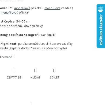
ování:
***
monofilová
pěšinka +
monofilová
vsadka /
(
monofilová
) ofinka"
st čepice:
54–56 cm
sobí se běžnému obvodu hlavy
zený odstín na fotografii:
Sandmulti
 hight heat:
paruka se může tepelně upravovat díky
ektu ( teplota do 130°, nesmí se překročit výše)
informace
ZEPTAT SE
HLÍDAT
SDÍLET