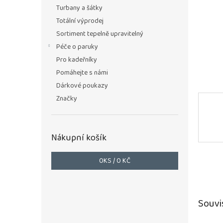
n
Turbany a šátky
e
Totální výprodej
l
Sortiment tepelně upravitelný
Péče o paruky
Pro kadeřníky
Pomáhejte s námi
Dárkové poukazy
Značky
Nákupní košík
0
KS /
0 KČ
Souvi