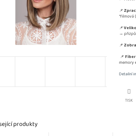
📌
Zprac
"filmová 
📌
Veliko
→ přizpů
📌
Zobra
📌
Fiber
memory ef
Detailní 
TISK
sející produkty