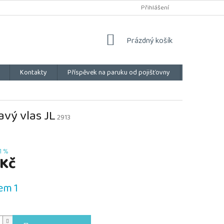
Přihlášení
NÁKUPNÍ
Prázdný košík
KOŠÍK
Kontakty
Příspěvek na paruku od pojišťovny
Vše o náku
vý vlas JL
2913
1 %
 Kč
em 1