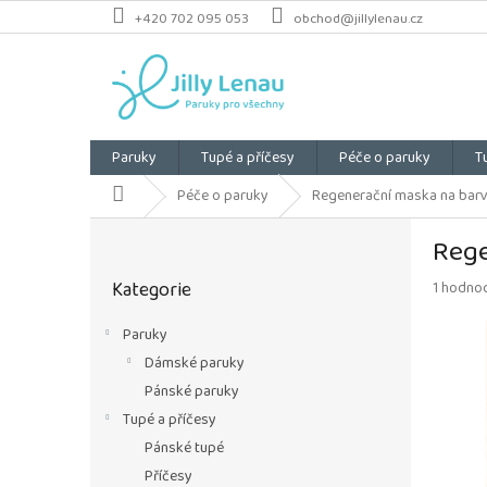
Přejít
+420 702 095 053
obchod@jillylenau.cz
na
obsah
Paruky
Tupé a příčesy
Péče o paruky
T
Domů
Péče o paruky
Regenerační maska na barv
P
Rege
o
Přeskočit
s
Kategorie
Průměrn
1 hodno
kategorie
t
hodnoce
r
produkt
Paruky
a
je
Dámské paruky
n
5,0
z
n
Pánské paruky
5
í
Tupé a příčesy
hvězdiče
p
Pánské tupé
a
Příčesy