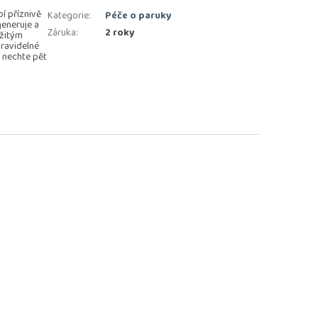
í příznivě
Kategorie
:
Péče o paruky
generuje a
Záruka
:
2 roky
ežitým
ravidelné
 nechte pět