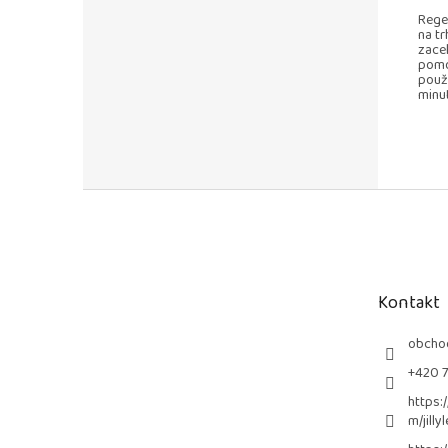
Rege
na tr
zacel
pomo
použ
minut
Z
á
p
a
t
Kontakt
í
obcho
+420 
https:
m/jilly