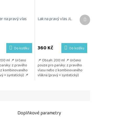
Další
er na pravý vlas
Lak na pravý vlas JL
produkt
360 Kč
Do košíku
Do košíku
200 ml 📌 Určeno
📌 Obsah: 200 ml 📌 Určeno
paruky: z pravého
pouze pro paruky: z pravého
 z kombinovaného
vlasu nebo z kombinovaného
vý + syntetický) 📌
vlákna (pravý + syntetický)
cionér používat:
📌 Pozitivum: Poskytuje
vlákna paruky...
spolehlivou fixaci...
Doplňkové parametry