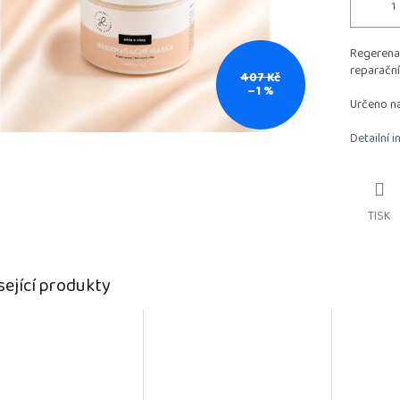
Regerena
reparační
407 Kč
–1 %
Určeno na
Detailní 
TISK
sející produkty