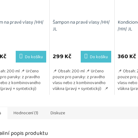
m na pravé vlasy /HH/
Šampon na pravé vlasy /HH/
Kondicion
JL
/HH/ JL
 Kč
299 Kč
360 Kč
Do košíku
Do košíku
ah: 200 ml 📌 Určeno
📌 Obsah: 200 ml 📌 Určeno
📌 Obsah: 
pro paruky: z pravého
pouze pro paruky: z pravého
pouze pro 
nebo z kombinovaného
vlasu nebo z kombinovaného
vlasu nebo
 (pravý + syntetický)
vlákna (pravý + syntetický) 📌
vlákna (pra
itivum: Ideální péče po
Profesionální šampon Vyvinutý
Proč kondi
 umytí...
pro kadeřnická studia...
Vlasy nebo 
s
Hodnocení (1)
Diskuze
ailní popis produktu