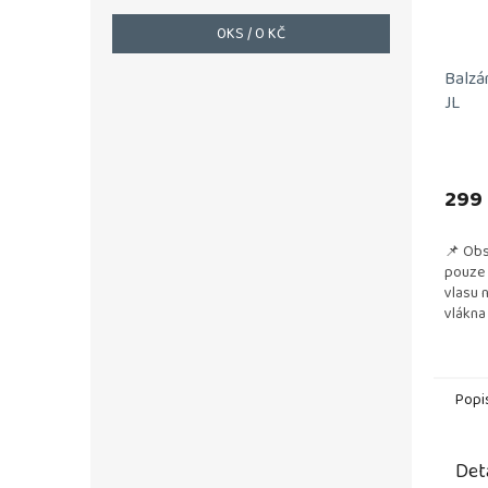
0
KS /
0 KČ
Balzá
JL
299
📌 Obs
pouze 
vlasu 
vlákna
📌 Poz
každém
Popi
Det