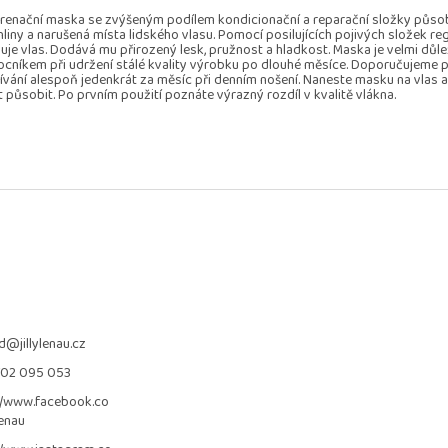
renační maska se zvýšeným podílem kondicionační a reparační složky působ
hliny a narušená místa lidského vlasu. Pomocí posilujících pojivých složek re
uje vlas. Dodává mu přirozený lesk, pružnost a hladkost. Maska je velmi důl
cníkem při udržení stálé kvality výrobku po dlouhé měsíce. Doporučujeme p
ívání alespoň jedenkrát za měsíc při denním nošení. Naneste masku na vlas a
 působit. Po prvním použití poznáte výrazný rozdíl v kvalitě vlákna.
d
@
jillylenau.cz
702 095 053
//www.facebook.co
lenau