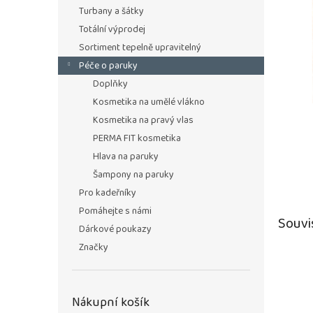
n
Turbany a šátky
e
Totální výprodej
l
Sortiment tepelně upravitelný
Péče o paruky
Doplňky
Kosmetika na umělé vlákno
Kosmetika na pravý vlas
PERMA FIT kosmetika
Hlava na paruky
Šampony na paruky
Pro kadeřníky
Pomáhejte s námi
Souvi
Dárkové poukazy
Značky
Nákupní košík