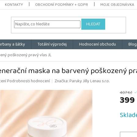
KONTAKTY
OBCHODNÍ PODMÍNKY + GDPR
MOJE OBJEDNÁVKA
HLEDAT
urbany a šátky
Totální výprodej
Hodnocení obchodu
Blog
ený poškozený pravý vlas JL
nerační maska na barvený poškozený pra
é
cení
Podrobnosti hodnocení
Značka:
Paruky Jilly Lenau s.r.o.
ní
u
407 Kč
–
399
Měrná
Sklad
cena:
k.