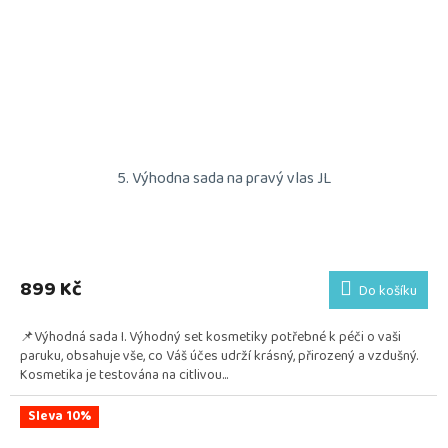
5. Výhodna sada na pravý vlas JL
899 Kč
Do košíku
📌Výhodná sada I. Výhodný set kosmetiky potřebné k péči o vaši
paruku, obsahuje vše, co Váš účes udrží krásný, přirozený a vzdušný.
Kosmetika je testována na citlivou...
Sleva 10%