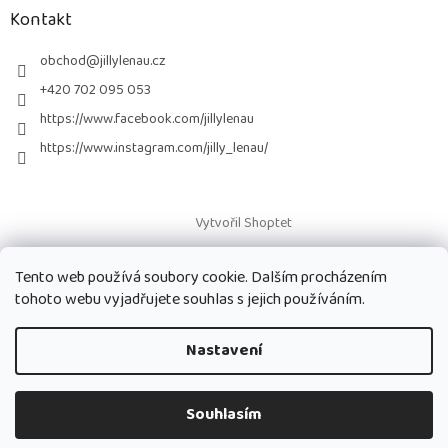
a
Kontakt
t
í
obchod
@
jillylenau.cz
+420 702 095 053
https://www.facebook.com/jillylenau
https://www.instagram.com/jilly_lenau/
Vytvořil Shoptet
Tento web používá soubory cookie. Dalším procházením
Copyright 2026
Paruky Jilly Lenau s.r.o.
. Všechna práva vyhrazena.
tohoto webu vyjadřujete souhlas s jejich používáním.
Nastavení
Souhlasím