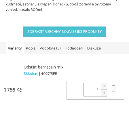
kudrnaté, zabraňuje třepení konečků, dodá zdravý a přirozený
vzhled. obsah: 300ml
ZOBRAZIT VŠECHNY SOUVISEJÍCÍ PRODUKTY
Varianty
Popis
Podobné (5)
Hodnocení
Diskuze
Odstín: bernstein mix
Skladem
| 4027/BER
Do 
1 756 Kč
Z
á
p