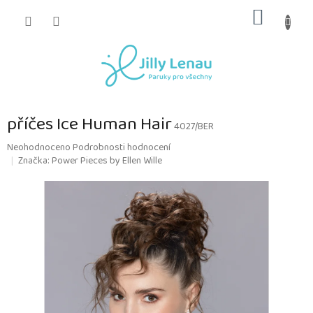
Přejít
NÁKUP
na
obsah
KOŠÍK
příčes Ice Human Hair
4027/BER
Průměrné
Neohodnoceno
Podrobnosti hodnocení
hodnocení
Značka:
Power Pieces by Ellen Wille
produktu
je
0,0
z
5
hvězdiček.