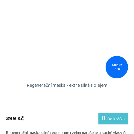
407 Kč
–1 %
Regenerační maska - extra silná s olejem
399 Kč
Do košíku
Regenerační maska silně regeneruje i velmi narušené a suché vlasy či