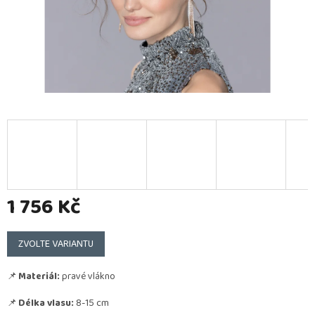
1 756 Kč
Měrná
cena:
ZVOLTE VARIANTU
📌
Materiál:
pravé vlákno
📌
Délka vlasu:
8-15 cm