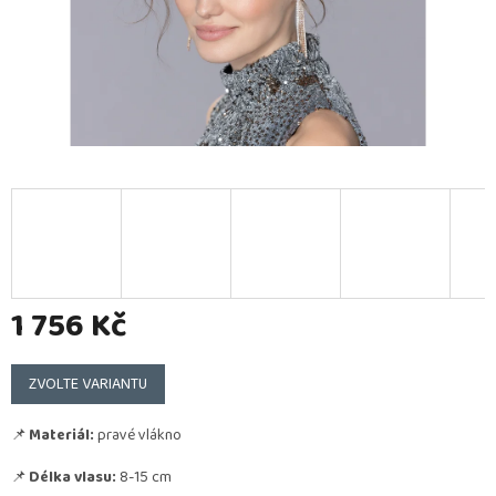
1 756 Kč
Měrná
cena:
ZVOLTE VARIANTU
📌
Materiál:
pravé vlákno
📌
Délka vlasu:
8-15 cm