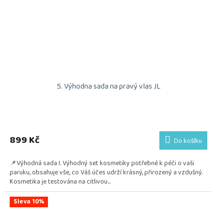
5. Výhodna sada na pravý vlas JL
899 Kč
Do košíku
📌Výhodná sada I. Výhodný set kosmetiky potřebné k péči o vaši
paruku, obsahuje vše, co Váš účes udrží krásný, přirozený a vzdušný.
Kosmetika je testována na citlivou...
Sleva 10%