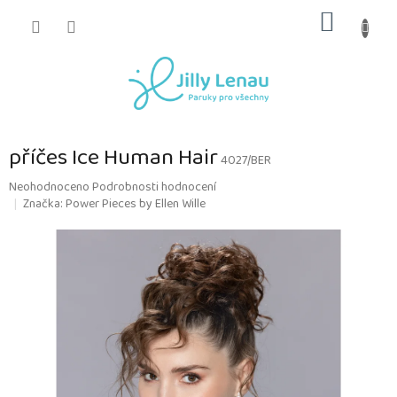
Přejít
NÁKUP
na
obsah
KOŠÍK
příčes Ice Human Hair
4027/BER
Průměrné
Neohodnoceno
Podrobnosti hodnocení
hodnocení
Značka:
Power Pieces by Ellen Wille
produktu
je
0,0
z
5
hvězdiček.