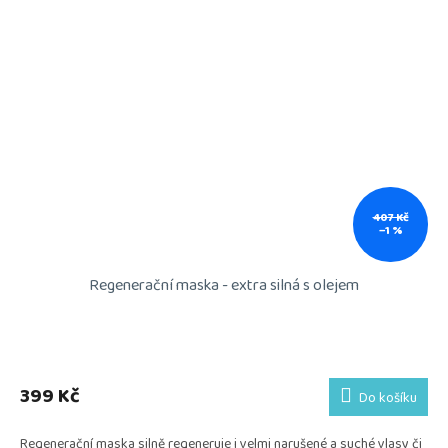
407 Kč
–1 %
Regenerační maska - extra silná s olejem
399 Kč
Do košíku
Regenerační maska silně regeneruje i velmi narušené a suché vlasy či