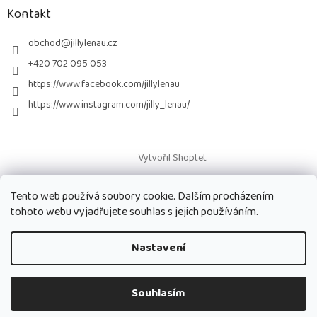
a
Kontakt
t
í
obchod
@
jillylenau.cz
+420 702 095 053
https://www.facebook.com/jillylenau
https://www.instagram.com/jilly_lenau/
Vytvořil Shoptet
Tento web používá soubory cookie. Dalším procházením
Copyright 2026
Paruky Jilly Lenau s.r.o.
. Všechna práva vyhrazena.
tohoto webu vyjadřujete souhlas s jejich používáním.
Nastavení
Souhlasím