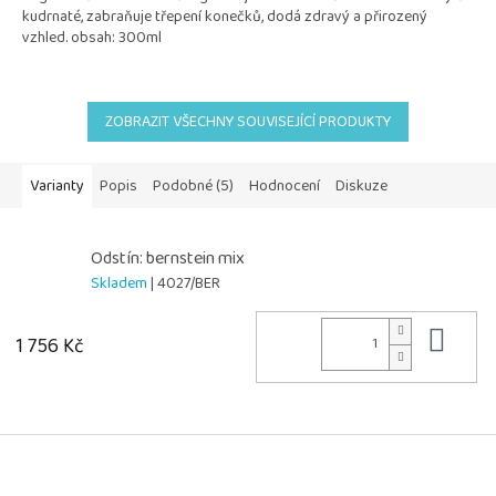
kudrnaté, zabraňuje třepení konečků, dodá zdravý a přirozený
vzhled. obsah: 300ml
ZOBRAZIT VŠECHNY SOUVISEJÍCÍ PRODUKTY
Varianty
Popis
Podobné (5)
Hodnocení
Diskuze
Odstín: bernstein mix
Skladem
| 4027/BER
Do 
1 756 Kč
Z
á
p