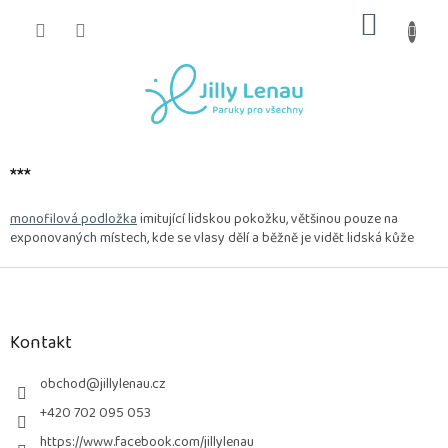
Přejít
NÁKUP
na
obsah
KOŠÍK
***
monofilová podložka
imitující lidskou pokožku, většinou pouze na
exponovaných místech, kde se vlasy dělí a běžně je vidět lidská kůže
Z
á
p
a
Kontakt
t
í
obchod
@
jillylenau.cz
+420 702 095 053
https://www.facebook.com/jillylenau