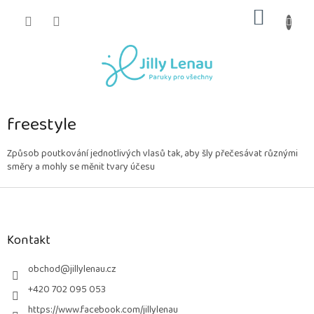
Přejít
NÁKUP
na
obsah
KOŠÍK
freestyle
Způsob poutkování jednotlivých vlasů tak, aby šly přečesávat různými
směry a mohly se měnit tvary účesu
Z
á
p
a
Kontakt
t
í
obchod
@
jillylenau.cz
+420 702 095 053
https://www.facebook.com/jillylenau