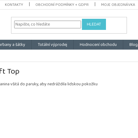
KONTAKTY
OBCHODNÍ PODMÍNKY + GDPR
MOJE OBJEDNÁVKA
HLEDAT
urbany a šátky
Totální výprodej
Hodnocení obchodu
Blog
ft Top
anina všitá do paruky, aby nedráždila lidskou pokožku