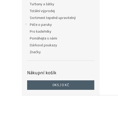
n
Turbany a šátky
e
Totální výprodej
l
Sortiment tepelně upravitelný
Péče o paruky
Pro kadeřníky
Pomáhejte s námi
Dárkové poukazy
Značky
Nákupní košík
0
KS /
0 KČ
Z
á
p
a