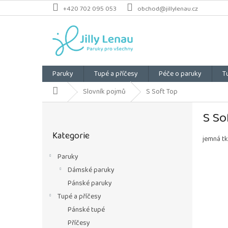
Přejít
+420 702 095 053
obchod@jillylenau.cz
na
obsah
Paruky
Tupé a příčesy
Péče o paruky
T
Domů
Slovník pojmů
S Soft Top
P
S So
o
Přeskočit
s
Kategorie
kategorie
t
jemná tk
r
Paruky
a
Dámské paruky
n
n
Pánské paruky
í
Tupé a příčesy
p
Pánské tupé
a
Příčesy