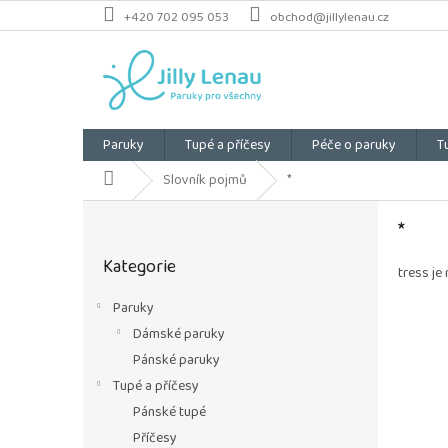
Přejít
+420 702 095 053
obchod@jillylenau.cz
na
obsah
Paruky
Tupé a příčesy
Péče o paruky
T
Domů
Slovník pojmů
*
P
*
o
Přeskočit
s
Kategorie
kategorie
t
tress je
r
Paruky
a
Dámské paruky
n
n
Pánské paruky
í
Tupé a příčesy
p
Pánské tupé
a
Příčesy