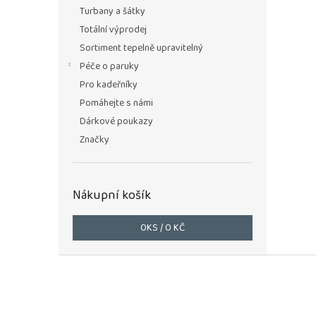
n
Turbany a šátky
e
Totální výprodej
l
Sortiment tepelně upravitelný
Péče o paruky
Pro kadeřníky
Pomáhejte s námi
Dárkové poukazy
Značky
Nákupní košík
0
KS /
0 KČ
Z
á
p
a