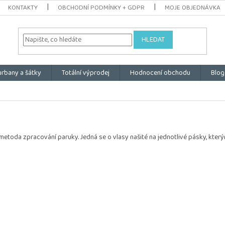
KONTAKTY
OBCHODNÍ PODMÍNKY + GDPR
MOJE OBJEDNÁVKA
HLEDAT
urbany a šátky
Totální výprodej
Hodnocení obchodu
Blog
 metoda zpracování paruky. Jedná se o vlasy našité na jednotlivé pásky, který