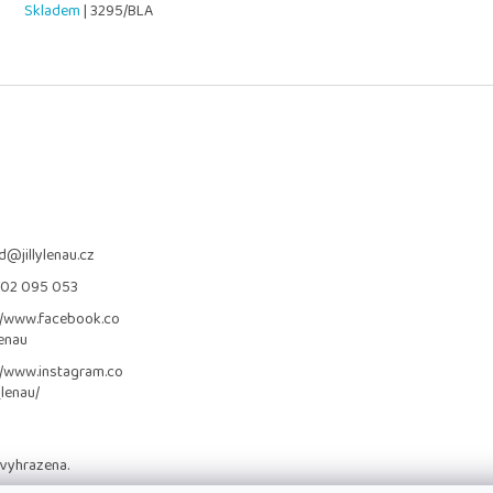
Skladem
| 3295/BLA
d
@
jillylenau.cz
702 095 053
//www.facebook.co
lenau
//www.instagram.co
_lenau/
 vyhrazena.