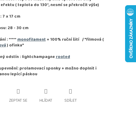
fektu ( teplota do 130°, nesmí se překročit výše)
 7 x 17 cm
asu: 28 - 30 cm
ání :
*****
monofilament
+ 100% ruční šití / "filmová (
ová
) ofinka"
ný odstín : lightchampagne
rooted
pevnění: prolamovací sponky + možno doplnit i
anou lepící páskou
ZEPTAT SE
HLÍDAT
SDÍLET