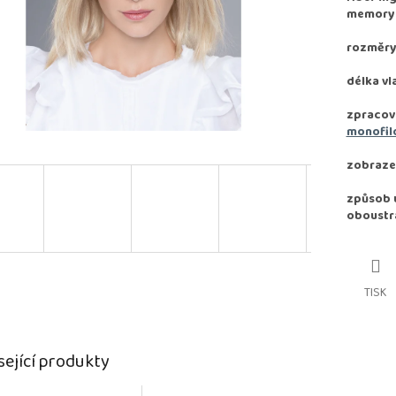
memory e
rozměry:
délka vl
zpracov
monofil
zobraze
způsob u
oboustr
TISK
sející produkty