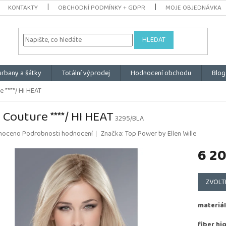
KONTAKTY
OBCHODNÍ PODMÍNKY + GDPR
MOJE OBJEDNÁVKA
HLEDAT
urbany a šátky
Totální výprodej
Hodnocení obchodu
Blog
e ****/ HI HEAT
 Couture ****/ HI HEAT
3295/BLA
é
noceno
Podrobnosti hodnocení
Značka:
Top Power by Ellen Wille
ní
6 2
u
Měrná
cena:
ZVOLT
k.
materiál
fiber hi