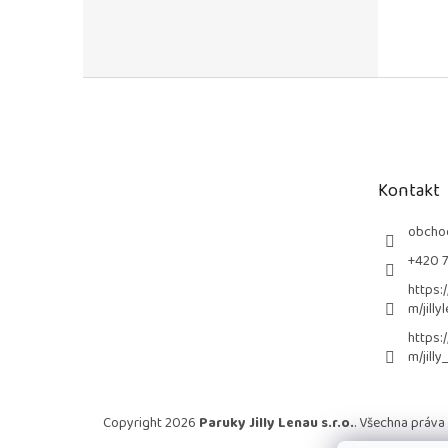
Z
á
p
a
t
Kontakt
í
obcho
+420 
https:
m/jilly
https:
m/jilly
Copyright 2026
Paruky Jilly Lenau s.r.o.
. Všechna práva