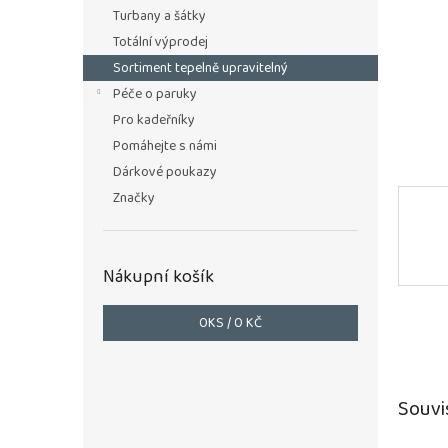
n
Turbany a šátky
e
Totální výprodej
l
Sortiment tepelně upravitelný
Péče o paruky
Pro kadeřníky
Pomáhejte s námi
Dárkové poukazy
Značky
Nákupní košík
0
KS /
0 KČ
Souvi