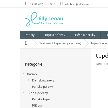
Přejít
+420 702 095 053
obchod@jillylenau.cz
na
obsah
Paruky
Tupé a příčesy
Péče o paruky
T
Domů
Sortiment tepelně upravitelný
tupé Coutur
P
tupé
o
Přeskočit
s
Kategorie
Průměrn
Neohod
kategorie
t
hodnoce
r
produkt
Paruky
a
je
Dámské paruky
n
0,0
z
n
Pánské paruky
5
í
Tupé a příčesy
hvězdiče
p
Pánské tupé
a
Příčesy