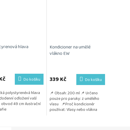
tyrenová hlava
Kondicioner na umělé
vlákno EW
Kč
339 Kč
Do košíku
Do košíku
cká polystyrenévá hlava
📌 Obsah: 200 ml 📌 Určeno
dodenní odložení vaší
pouze pro paruky: z umělého
 obvod 49 cm ilustrační
vlasu 📌Proč kondicionér
afie
používat: Vlasy nebo vlákna
paruky zůstávají jemné, hladké a
lesklé Chrání před...