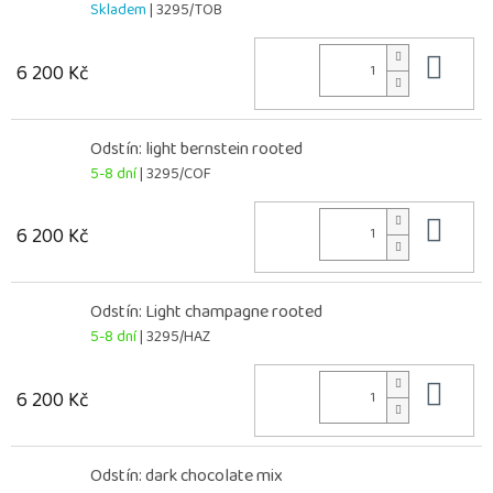
Skladem
| 3295/TOB
Do 
6 200 Kč
Odstín: light bernstein rooted
5-8 dní
| 3295/COF
Do 
6 200 Kč
Odstín: Light champagne rooted
5-8 dní
| 3295/HAZ
Do 
6 200 Kč
Odstín: dark chocolate mix