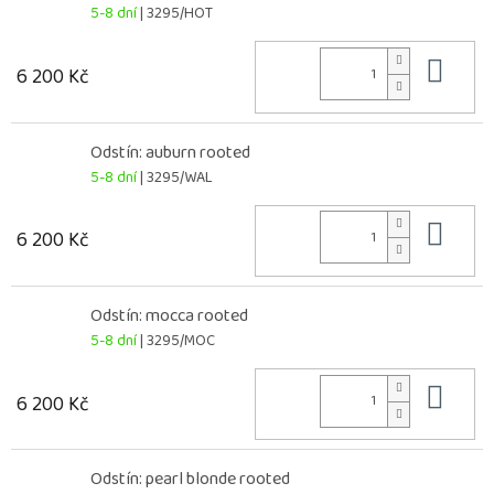
5-8 dní
| 3295/HOT
Do 
6 200 Kč
Odstín: auburn rooted
5-8 dní
| 3295/WAL
Do 
6 200 Kč
Odstín: mocca rooted
5-8 dní
| 3295/MOC
Do 
6 200 Kč
Odstín: pearl blonde rooted