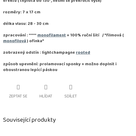
efektu ( teplota do 130°, nesmí se překročit výše)
rozměry: 7 x 17 cm
délka vlasu: 28 - 30 cm
zpracování :
*****
monofilament
+ 100% ruční šití / "filmová (
monofilová
) ofinka"
zobrazený odstín : lightchampagne
rooted
způsob upevnění: prolamovací sponky + možno doplnit i
oboustranou lepící páskou
ZEPTAT SE
HLÍDAT
SDÍLET
Související produkty