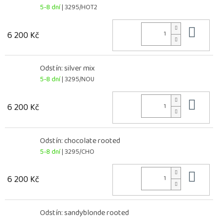
5-8 dní
| 3295/HOT2
Do 
6 200 Kč
Odstín: silver mix
5-8 dní
| 3295/NOU
Do 
6 200 Kč
Odstín: chocolate rooted
5-8 dní
| 3295/CHO
Do 
6 200 Kč
Odstín: sandyblonde rooted