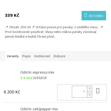
339 Kč
Do košíku
📌 Obsah: 200 ml 📌 Určeno pouze pro paruky: z umělého vlasu 📌
Proč kondicionér používat: Vlasy nebo vlákna paruky zůstávají
jemné, hladké a lesklé Chrání před...
Varianty
Popis
Hodnocení
Diskuze
Odstín: espresso mix
5-8 dní
| 3295/ESP
Do 
6 200 Kč
Odstín: salt/pepper mix