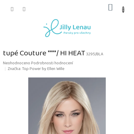
Přejít
NÁKUP
na
obsah
KOŠÍK
tupé Couture ****/ HI HEAT
3295/BLA
Průměrné
Neohodnoceno
Podrobnosti hodnocení
hodnocení
Značka:
Top Power by Ellen Wille
produktu
je
0,0
z
5
hvězdiček.