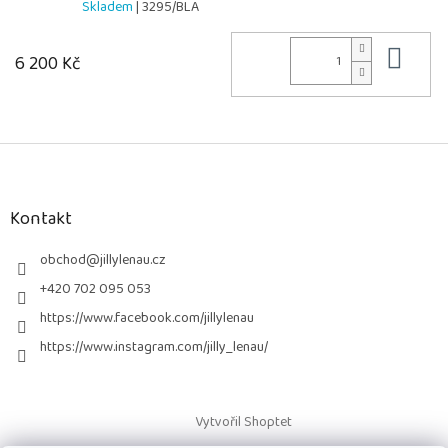
Skladem
| 3295/BLA
Do 
6 200 Kč
Z
á
p
a
Kontakt
t
í
obchod
@
jillylenau.cz
+420 702 095 053
https://www.facebook.com/jillylenau
https://www.instagram.com/jilly_lenau/
Vytvořil Shoptet