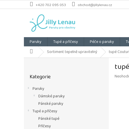
Přejít
+420 702 095 053
obchod@jillylenau.cz
na
obsah
Paruky
Tupé a příčesy
Péče o paruky
T
Domů
Sortiment tepelně upravitelný
tupé Coutur
P
tupé
o
Přeskočit
s
Kategorie
Průměrn
Neohod
kategorie
t
hodnoce
r
produkt
Paruky
a
je
Dámské paruky
n
0,0
z
n
Pánské paruky
5
í
Tupé a příčesy
hvězdiče
p
Pánské tupé
a
Příčesy