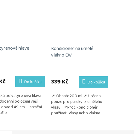
tyrenová hlava
Kondicioner na umělé
vlákno EW
Kč
339 Kč
Do košíku
Do košíku
cká polystyrenévá hlava
📌 Obsah: 200 ml 📌 Určeno
dodenní odložení vaší
pouze pro paruky: z umělého
 obvod 49 cm ilustrační
vlasu 📌Proč kondicionér
afie
používat: Vlasy nebo vlákna
paruky zůstávají jemné, hladké a
lesklé Chrání před...