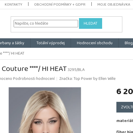
KONTAKTY
OBCHODNÍ PODMÍNKY + GDPR
MOJE OBJEDNÁVKA
HLEDAT
urbany a šátky
Totální výprodej
Hodnocení obchodu
Blog
e ****/ HI HEAT
 Couture ****/ HI HEAT
3295/BLA
é
noceno
Podrobnosti hodnocení
Značka:
Top Power by Ellen Wille
ní
6 2
u
Měrná
cena:
ZVOLT
k.
materiál
fiber hi