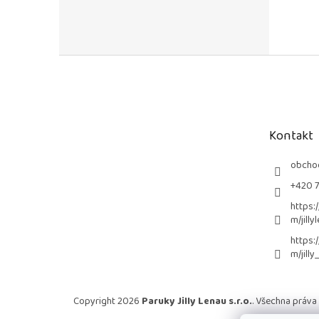
Z
á
p
a
t
Kontakt
í
obcho
+420 
https:
m/jilly
https:
m/jilly
Copyright 2026
Paruky Jilly Lenau s.r.o.
. Všechna práva