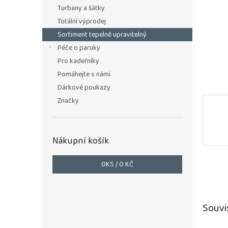
n
Turbany a šátky
e
Totální výprodej
l
Sortiment tepelně upravitelný
Péče o paruky
Pro kadeřníky
Pomáhejte s námi
Dárkové poukazy
Značky
Nákupní košík
0
KS /
0 KČ
Souvi