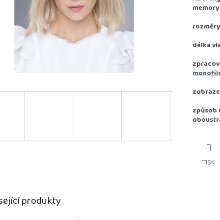
memory e
rozměry:
délka vl
zpracov
monofil
zobraze
způsob u
oboustr
TISK
sející produkty