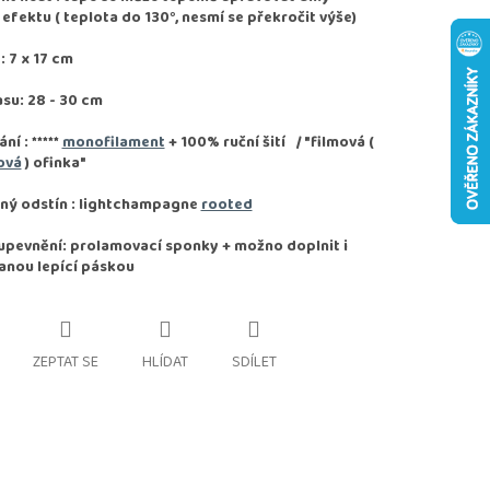
fektu ( teplota do 130°, nesmí se překročit výše)
 7 x 17 cm
asu: 28 - 30 cm
ání :
*****
monofilament
+ 100% ruční šití / "filmová (
ová
) ofinka"
ný odstín : lightchampagne
rooted
pevnění: prolamovací sponky + možno doplnit i
anou lepící páskou
ZEPTAT SE
HLÍDAT
SDÍLET