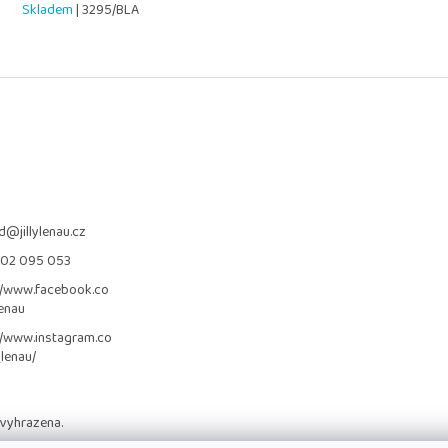
Skladem
| 3295/BLA
d
@
jillylenau.cz
702 095 053
//www.facebook.co
lenau
//www.instagram.co
_lenau/
 vyhrazena.