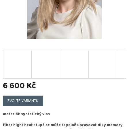
6 600 Kč
Měrná
cena:
ZVOLTE VARIANTU
materiál: syntetický vlas
fiber hight heat : tupé se může tepelně upravovat díky memory