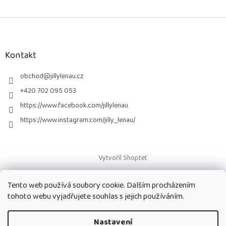
Z
á
p
a
Kontakt
t
í
obchod
@
jillylenau.cz
+420 702 095 053
https://www.facebook.com/jillylenau
https://www.instagram.com/jilly_lenau/
Vytvořil Shoptet
Tento web používá soubory cookie. Dalším procházením
Copyright 2026
Paruky Jilly Lenau s.r.o.
. Všechna práva vyhrazena.
tohoto webu vyjadřujete souhlas s jejich používáním.
Nastavení