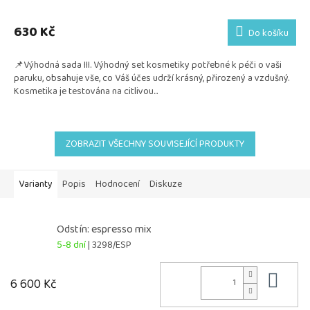
Průměrné
hodnocení
produktu
630 Kč
Do košíku
je
5,0
📌Výhodná sada III. Výhodný set kosmetiky potřebné k péči o vaši
z
paruku, obsahuje vše, co Váš účes udrží krásný, přirozený a vzdušný.
5
Kosmetika je testována na citlivou...
hvězdiček.
ZOBRAZIT VŠECHNY SOUVISEJÍCÍ PRODUKTY
Varianty
Popis
Hodnocení
Diskuze
Odstín: espresso mix
5-8 dní
| 3298/ESP
Do 
6 600 Kč