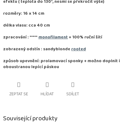
efektu ( teplota do 130°, nesmí se překročit výše)
rozměry: 16 x 14 cm
délka vlasu: cca 40 cm
zpracování :
*****
monofilament
+ 100% ruční šití
zobrazený odstín : sandyblonde
rooted
způsob upevnění: prolamovací sponky + možno doplnit i
oboustranou lepící páskou
ZEPTAT SE
HLÍDAT
SDÍLET
Související produkty