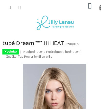
Přejít
NÁKUP
na
obsah
KOŠÍK
tupé Dream **** HI HEAT
3298/BLA
Průměrné
Neohodnoceno
Podrobnosti hodnocení
Novinka
hodnocení
Značka:
Top Power by Ellen Wille
produktu
je
0,0
z
5
hvězdiček.