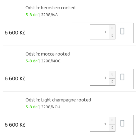
Odstín: bernstein rooted
5-8 dní
| 3298/WAL
Do 
6 600 Kč
Odstín: mocca rooted
5-8 dní
| 3298/MOC
Do 
6 600 Kč
Odstín: Light champagne rooted
5-8 dní
| 3298/NOU
Do 
6 600 Kč