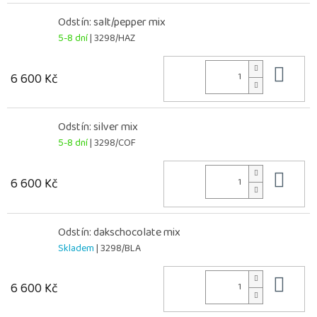
Odstín: salt/pepper mix
5-8 dní
| 3298/HAZ
Do 
6 600 Kč
Odstín: silver mix
5-8 dní
| 3298/COF
Do 
6 600 Kč
Odstín: dakschocolate mix
Skladem
| 3298/BLA
Do 
6 600 Kč