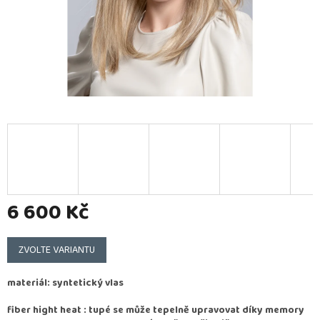
6 600 Kč
Měrná
cena:
ZVOLTE VARIANTU
materiál: syntetický vlas
fiber hight heat : tupé se může tepelně upravovat díky memory