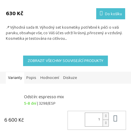
Průměrné
hodnocení
produktu
630 Kč
Do košíku
je
5,0
📌Výhodná sada III. Výhodný set kosmetiky potřebné k péči o vaši
z
paruku, obsahuje vše, co Váš účes udrží krásný, přirozený a vzdušný.
5
Kosmetika je testována na citlivou...
hvězdiček.
ZOBRAZIT VŠECHNY SOUVISEJÍCÍ PRODUKTY
Varianty
Popis
Hodnocení
Diskuze
Odstín: espresso mix
5-8 dní
| 3298/ESP
Do 
6 600 Kč