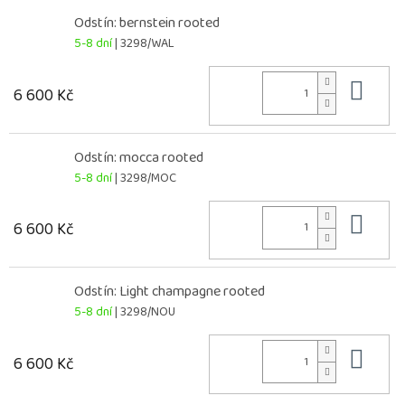
Odstín: bernstein rooted
5-8 dní
| 3298/WAL
Do 
6 600 Kč
Odstín: mocca rooted
5-8 dní
| 3298/MOC
Do 
6 600 Kč
Odstín: Light champagne rooted
5-8 dní
| 3298/NOU
Do 
6 600 Kč