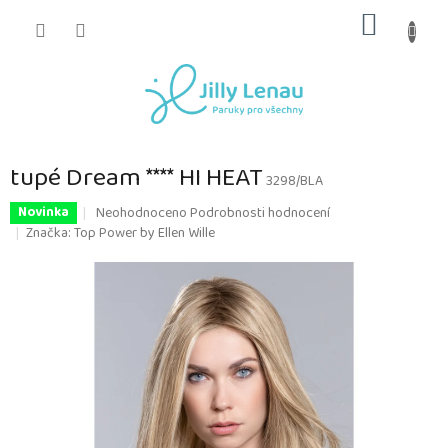
Přejít
NÁKUP
na
obsah
KOŠÍK
tupé Dream **** HI HEAT
3298/BLA
Průměrné
Neohodnoceno
Podrobnosti hodnocení
Novinka
hodnocení
Značka:
Top Power by Ellen Wille
produktu
je
0,0
z
5
hvězdiček.