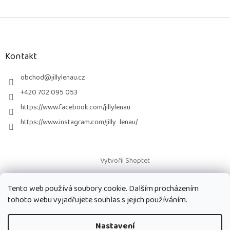
Z
á
p
a
Kontakt
t
í
obchod
@
jillylenau.cz
+420 702 095 053
https://www.facebook.com/jillylenau
https://www.instagram.com/jilly_lenau/
Vytvořil Shoptet
Tento web používá soubory cookie. Dalším procházením
Copyright 2026
Paruky Jilly Lenau s.r.o.
. Všechna práva vyhrazena.
tohoto webu vyjadřujete souhlas s jejich používáním.
Nastavení