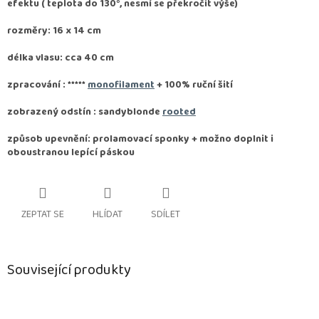
efektu ( teplota do 130°, nesmí se překročit výše)
rozměry: 16 x 14 cm
délka vlasu: cca 40 cm
zpracování :
*****
monofilament
+ 100% ruční šití
zobrazený odstín : sandyblonde
rooted
způsob upevnění: prolamovací sponky + možno doplnit i
oboustranou lepící páskou
ZEPTAT SE
HLÍDAT
SDÍLET
Související produkty