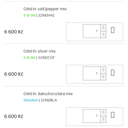
Odstín: salt/pepper mix
5-8 dní
| 3298/HAZ
Do 
6 600 Kč
Odstín: silver mix
5-8 dní
| 3298/COF
Do 
6 600 Kč
Odstín: dakschocolate mix
Skladem
| 3298/BLA
Do 
6 600 Kč