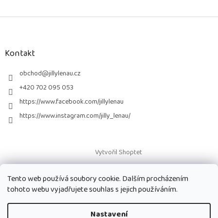
Z
á
p
a
Kontakt
t
í
obchod
@
jillylenau.cz
+420 702 095 053
https://www.facebook.com/jillylenau
https://www.instagram.com/jilly_lenau/
Vytvořil Shoptet
Tento web používá soubory cookie. Dalším procházením
Copyright 2026
Paruky Jilly Lenau s.r.o.
. Všechna práva vyhrazena.
tohoto webu vyjadřujete souhlas s jejich používáním.
Nastavení