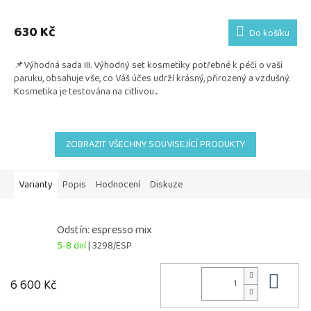
Průměrné
hodnocení
produktu
630 Kč
Do košíku
je
5,0
📌Výhodná sada III. Výhodný set kosmetiky potřebné k péči o vaši
z
paruku, obsahuje vše, co Váš účes udrží krásný, přirozený a vzdušný.
5
Kosmetika je testována na citlivou...
hvězdiček.
ZOBRAZIT VŠECHNY SOUVISEJÍCÍ PRODUKTY
Varianty
Popis
Hodnocení
Diskuze
Odstín: espresso mix
5-8 dní
| 3298/ESP
Do 
6 600 Kč