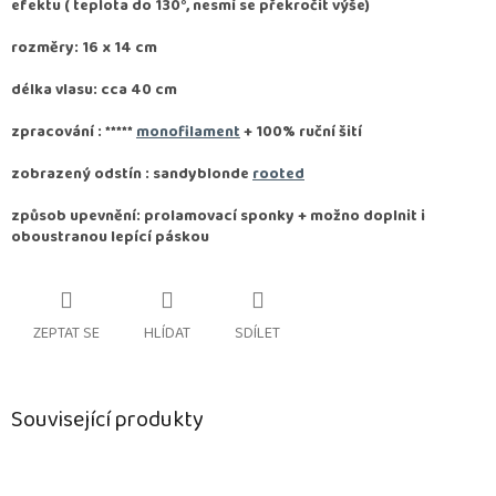
efektu ( teplota do 130°, nesmí se překročit výše)
rozměry: 16 x 14 cm
délka vlasu: cca 40 cm
zpracování :
*****
monofilament
+ 100% ruční šití
zobrazený odstín : sandyblonde
rooted
způsob upevnění: prolamovací sponky + možno doplnit i
oboustranou lepící páskou
ZEPTAT SE
HLÍDAT
SDÍLET
Související produkty