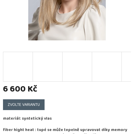
6 600 Kč
Měrná
cena:
ZVOLTE VARIANTU
materiál: syntetický vlas
fiber hight heat : tupé se může tepelně upravovat díky memory