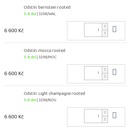
Odstín: bernstein rooted
5-8 dní
| 3298/WAL
Do 
6 600 Kč
Odstín: mocca rooted
5-8 dní
| 3298/MOC
Do 
6 600 Kč
Odstín: Light champagne rooted
5-8 dní
| 3298/NOU
Do 
6 600 Kč