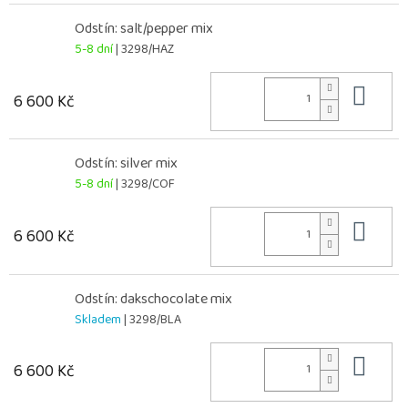
Odstín: salt/pepper mix
5-8 dní
| 3298/HAZ
Do 
6 600 Kč
Odstín: silver mix
5-8 dní
| 3298/COF
Do 
6 600 Kč
Odstín: dakschocolate mix
Skladem
| 3298/BLA
Do 
6 600 Kč