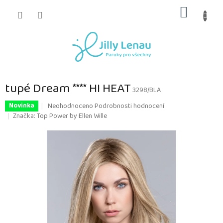
Přejít
NÁKUP
na
obsah
KOŠÍK
tupé Dream **** HI HEAT
3298/BLA
Průměrné
Neohodnoceno
Podrobnosti hodnocení
Novinka
hodnocení
Značka:
Top Power by Ellen Wille
produktu
je
0,0
z
5
hvězdiček.