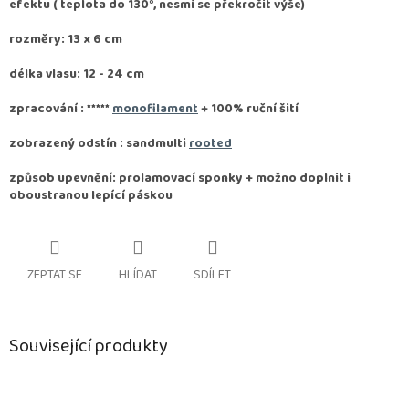
efektu ( teplota do 130°, nesmí se překročit výše)
rozměry: 13 x 6 cm
délka vlasu: 12 - 24 cm
zpracování :
*****
monofilament
+ 100% ruční šití
zobrazený odstín : sandmulti
rooted
způsob upevnění: prolamovací sponky + možno doplnit i
oboustranou lepící páskou
ZEPTAT SE
HLÍDAT
SDÍLET
Související produkty