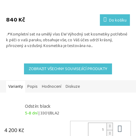
Průměrné
hodnocení
produktu
840 Kč
Do košíku
je
5,0
📌Kompletní set na umělý vlas EW Výhodný set kosmetiky potřebné
z
k péči o vaši paruku, obsahuje vše, co Váš účes udrží krásný,
5
přirozený a vzdušný. Kosmetika je testována na...
hvězdiček.
ZOBRAZIT VŠECHNY SOUVISEJÍCÍ PRODUKTY
Varianty
Popis
Hodnocení
Diskuze
Odstín: black
5-8 dní
| 3301/BLA2
Do 
4 200 Kč