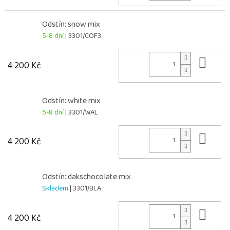
Odstín: snow mix
5-8 dní
| 3301/COF3
Do 
4 200 Kč
Odstín: white mix
5-8 dní
| 3301/WAL
Do 
4 200 Kč
Odstín: dakschocolate mix
Skladem
| 3301/BLA
Do 
4 200 Kč