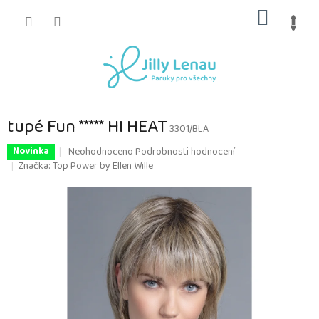
Přejít
NÁKUP
na
obsah
KOŠÍK
tupé Fun ***** HI HEAT
3301/BLA
Průměrné
Neohodnoceno
Podrobnosti hodnocení
Novinka
hodnocení
Značka:
Top Power by Ellen Wille
produktu
je
0,0
z
5
hvězdiček.