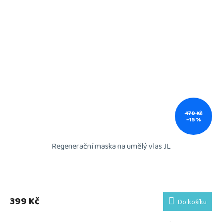
470 Kč
–15 %
Regenerační maska na umělý vlas JL
399 Kč
Do košíku