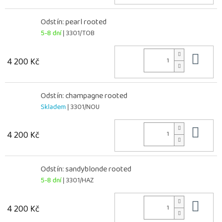
Odstín: pearl rooted
5-8 dní
| 3301/TOB
Do 
4 200 Kč
Odstín: champagne rooted
Skladem
| 3301/NOU
Do 
4 200 Kč
Odstín: sandyblonde rooted
5-8 dní
| 3301/HAZ
Do 
4 200 Kč