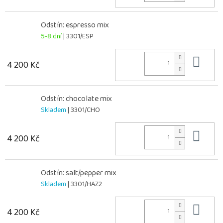
Odstín: espresso mix
5-8 dní
| 3301/ESP
Do 
4 200 Kč
Odstín: chocolate mix
Skladem
| 3301/CHO
Do 
4 200 Kč
Odstín: salt/pepper mix
Skladem
| 3301/HAZ2
Do 
4 200 Kč