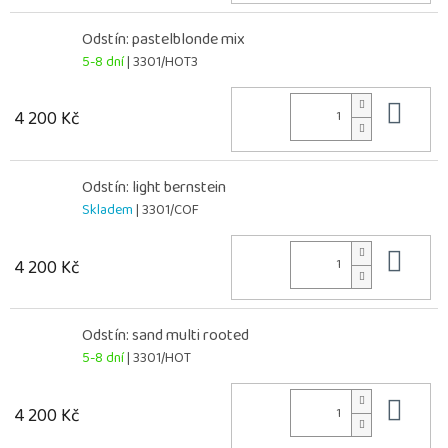
Odstín: pastelblonde mix
5-8 dní
| 3301/HOT3
Do 
4 200 Kč
Odstín: light bernstein
Skladem
| 3301/COF
Do 
4 200 Kč
Odstín: sand multi rooted
5-8 dní
| 3301/HOT
Do 
4 200 Kč