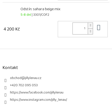
Odstín: sahara beige mix
5-8 dní
| 3301/COF2
Do 
4 200 Kč
Z
á
p
a
Kontakt
t
í
obchod
@
jillylenau.cz
+420 702 095 053
https://www.facebook.com/jillylenau
https://www.instagram.com/jilly_lenau/