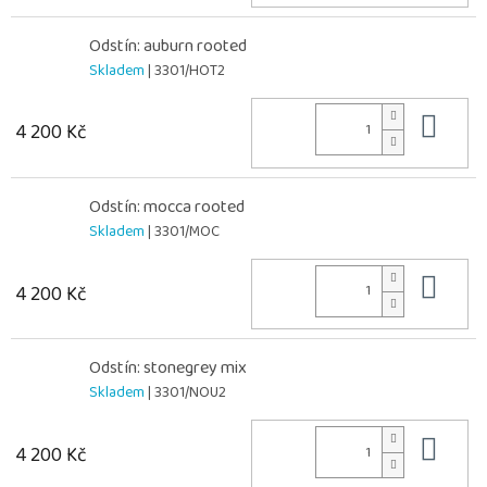
Odstín: auburn rooted
Skladem
| 3301/HOT2
Do 
4 200 Kč
Odstín: mocca rooted
Skladem
| 3301/MOC
Do 
4 200 Kč
Odstín: stonegrey mix
Skladem
| 3301/NOU2
Do 
4 200 Kč