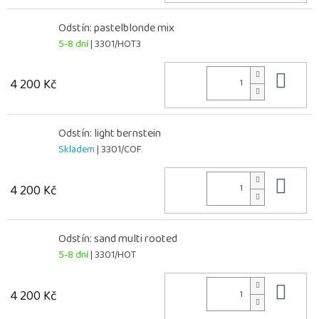
Odstín: pastelblonde mix
5-8 dní
| 3301/HOT3
Do 
4 200 Kč
Odstín: light bernstein
Skladem
| 3301/COF
Do 
4 200 Kč
Odstín: sand multi rooted
5-8 dní
| 3301/HOT
Do 
4 200 Kč