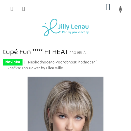
Přejít
NÁKUP
na
obsah
KOŠÍK
tupé Fun ***** HI HEAT
3301/BLA
Průměrné
Neohodnoceno
Podrobnosti hodnocení
Novinka
hodnocení
Značka:
Top Power by Ellen Wille
produktu
je
0,0
z
5
hvězdiček.