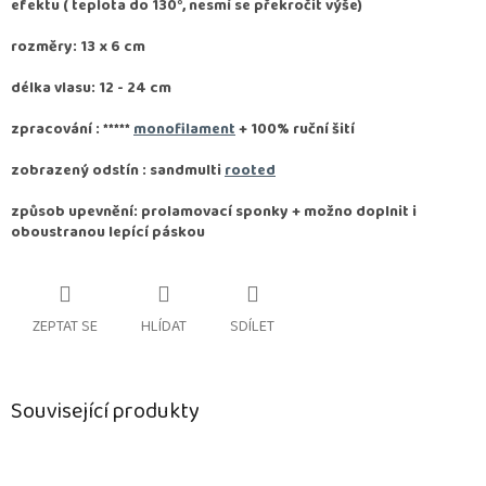
efektu ( teplota do 130°, nesmí se překročit výše)
rozměry: 13 x 6 cm
délka vlasu: 12 - 24 cm
zpracování :
*****
monofilament
+ 100% ruční šití
zobrazený odstín : sandmulti
rooted
způsob upevnění: prolamovací sponky + možno doplnit i
oboustranou lepící páskou
ZEPTAT SE
HLÍDAT
SDÍLET
Související produkty