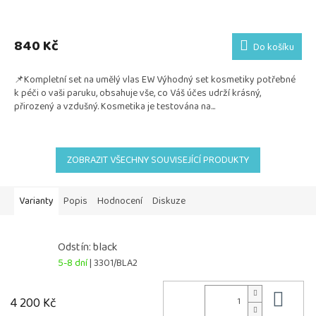
Průměrné
hodnocení
produktu
840 Kč
Do košíku
je
5,0
📌Kompletní set na umělý vlas EW Výhodný set kosmetiky potřebné
z
k péči o vaši paruku, obsahuje vše, co Váš účes udrží krásný,
5
přirozený a vzdušný. Kosmetika je testována na...
hvězdiček.
ZOBRAZIT VŠECHNY SOUVISEJÍCÍ PRODUKTY
Varianty
Popis
Hodnocení
Diskuze
Odstín: black
5-8 dní
| 3301/BLA2
Do 
4 200 Kč