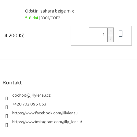
Odstín: sahara beige mix
5-8 dní
| 3301/COF2
Do 
4 200 Kč
Z
á
p
a
Kontakt
t
í
obchod
@
jillylenau.cz
+420 702 095 053
https://www.facebook.com/jillylenau
https://www.instagram.com/jilly_lenau/