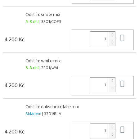
Odstín: snow mix
5-8 dní
| 3301/COF3
Do 
4 200 Kč
Odstín: white mix
5-8 dní
| 3301/WAL
Do 
4 200 Kč
Odstín: dakschocolate mix
Skladem
| 3301/BLA
Do 
4 200 Kč