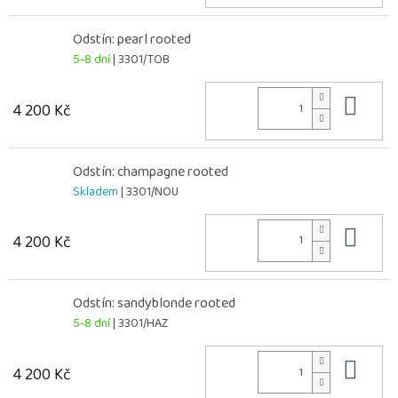
Odstín: pearl rooted
5-8 dní
| 3301/TOB
Do 
4 200 Kč
Odstín: champagne rooted
Skladem
| 3301/NOU
Do 
4 200 Kč
Odstín: sandyblonde rooted
5-8 dní
| 3301/HAZ
Do 
4 200 Kč