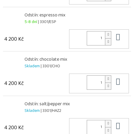
Odstín: espresso mix
5-8 dní
| 3301/ESP
Do 
4 200 Kč
Odstín: chocolate mix
Skladem
| 3301/CHO
Do 
4 200 Kč
Odstín: salt/pepper mix
Skladem
| 3301/HAZ2
Do 
4 200 Kč