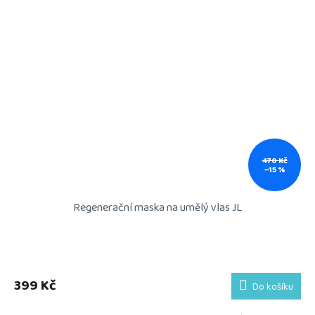
470 Kč
–15 %
Regenerační maska na umělý vlas JL
399 Kč
Do košíku