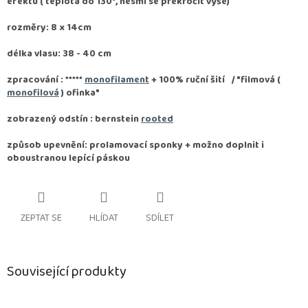
efektu ( teplota do 130°, nesmí se překročit výše)
rozměry: 8 x 14cm
délka vlasu: 38 - 40 cm
zpracování :
*****
monofilament
+ 100% ruční šití / "filmová (
monofilová
) ofinka"
zobrazený odstín : bernstein
rooted
způsob upevnění: prolamovací sponky + možno doplnit i
oboustranou lepící páskou
ZEPTAT SE
HLÍDAT
SDÍLET
Související produkty