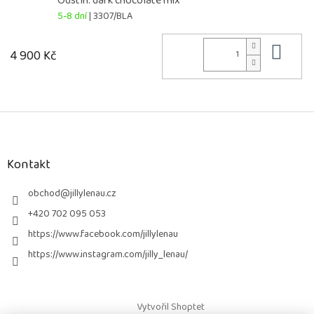
Odstín: dark chocolate mix
5-8 dní
| 3307/BLA
Do 
4 900 Kč
Z
á
p
a
Kontakt
t
í
obchod
@
jillylenau.cz
+420 702 095 053
https://www.facebook.com/jillylenau
https://www.instagram.com/jilly_lenau/
Vytvořil Shoptet