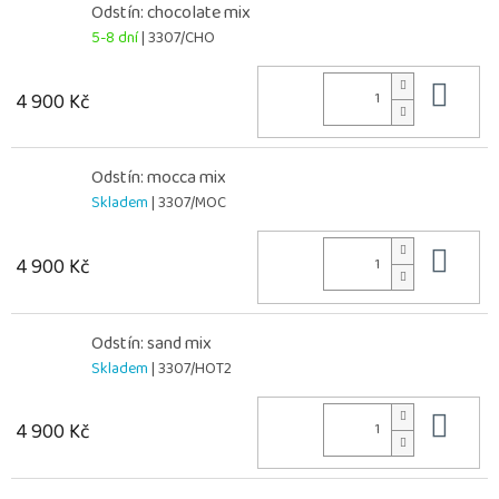
Odstín: chocolate mix
5-8 dní
| 3307/CHO
Do 
4 900 Kč
Odstín: mocca mix
Skladem
| 3307/MOC
Do 
4 900 Kč
Odstín: sand mix
Skladem
| 3307/HOT2
Do 
4 900 Kč