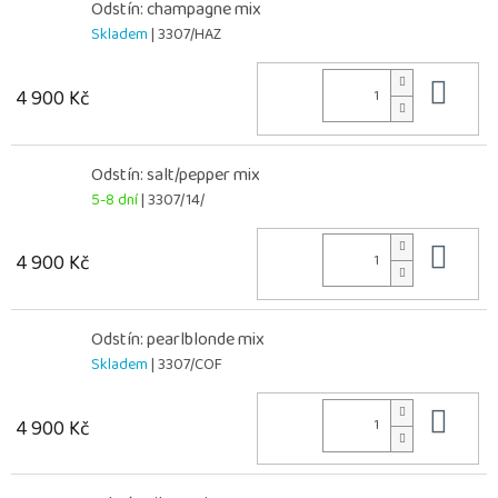
Odstín: champagne mix
Skladem
| 3307/HAZ
Do 
4 900 Kč
Odstín: salt/pepper mix
5-8 dní
| 3307/14/
Do 
4 900 Kč
Odstín: pearlblonde mix
Skladem
| 3307/COF
Do 
4 900 Kč