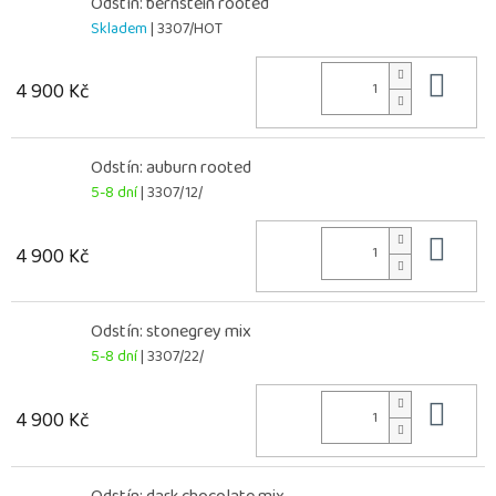
Odstín: bernstein rooted
Skladem
| 3307/HOT
Do 
4 900 Kč
Odstín: auburn rooted
5-8 dní
| 3307/12/
Do 
4 900 Kč
Odstín: stonegrey mix
5-8 dní
| 3307/22/
Do 
4 900 Kč