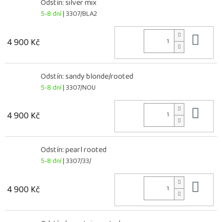
Odstín: silver mix
5-8 dní
| 3307/BLA2
Do 
4 900 Kč
Odstín: sandy blonde/rooted
5-8 dní
| 3307/NOU
Do 
4 900 Kč
Odstín: pearl rooted
5-8 dní
| 3307/33/
Do 
4 900 Kč