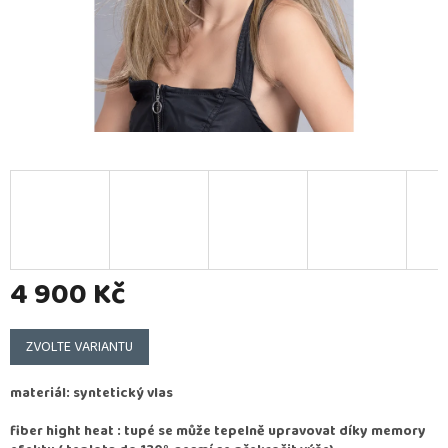
4 900 Kč
Měrná
cena:
ZVOLTE VARIANTU
materiál: syntetický vlas
fiber hight heat : tupé se může tepelně upravovat díky memory