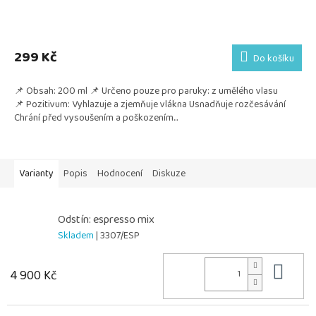
299 Kč
Do košíku
📌 Obsah: 200 ml 📌 Určeno pouze pro paruky: z umělého vlasu
📌 Pozitivum: Vyhlazuje a zjemňuje vlákna Usnadňuje rozčesávání
Chrání před vysoušením a poškozením...
Varianty
Popis
Hodnocení
Diskuze
Odstín: espresso mix
Skladem
| 3307/ESP
Do 
4 900 Kč