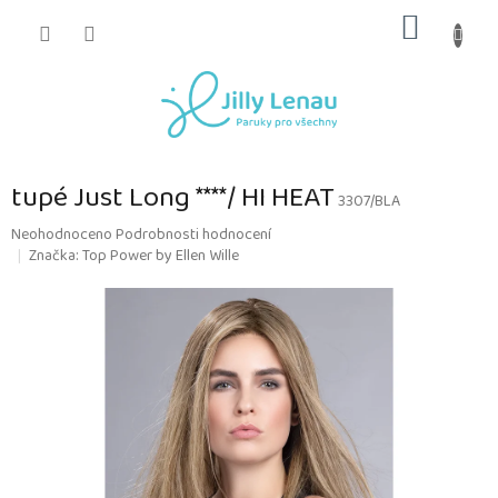
Přejít
NÁKUP
na
obsah
KOŠÍK
tupé Just Long ****/ HI HEAT
3307/BLA
Průměrné
Neohodnoceno
Podrobnosti hodnocení
hodnocení
Značka:
Top Power by Ellen Wille
produktu
je
0,0
z
5
hvězdiček.