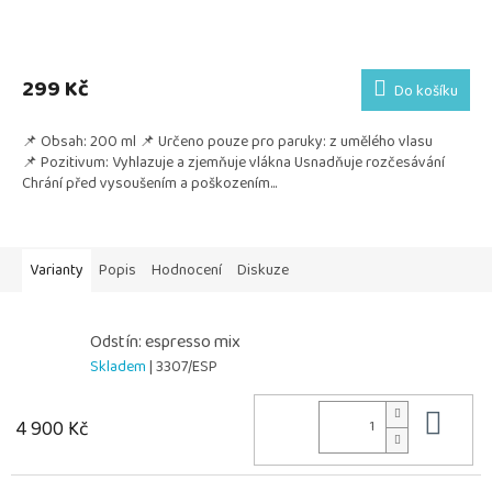
299 Kč
Do košíku
📌 Obsah: 200 ml 📌 Určeno pouze pro paruky: z umělého vlasu
📌 Pozitivum: Vyhlazuje a zjemňuje vlákna Usnadňuje rozčesávání
Chrání před vysoušením a poškozením...
Varianty
Popis
Hodnocení
Diskuze
Odstín: espresso mix
Skladem
| 3307/ESP
Do 
4 900 Kč