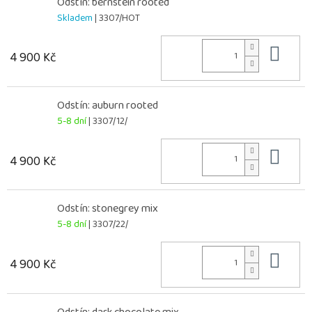
Odstín: bernstein rooted
Skladem
| 3307/HOT
Do 
4 900 Kč
Odstín: auburn rooted
5-8 dní
| 3307/12/
Do 
4 900 Kč
Odstín: stonegrey mix
5-8 dní
| 3307/22/
Do 
4 900 Kč