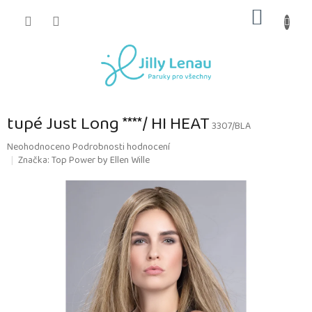
Přejít
NÁKUP
na
obsah
KOŠÍK
tupé Just Long ****/ HI HEAT
3307/BLA
Průměrné
Neohodnoceno
Podrobnosti hodnocení
hodnocení
Značka:
Top Power by Ellen Wille
produktu
je
0,0
z
5
hvězdiček.