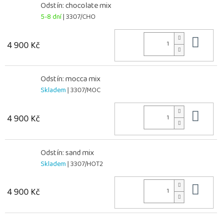
Odstín: chocolate mix
5-8 dní
| 3307/CHO
Do 
4 900 Kč
Odstín: mocca mix
Skladem
| 3307/MOC
Do 
4 900 Kč
Odstín: sand mix
Skladem
| 3307/HOT2
Do 
4 900 Kč