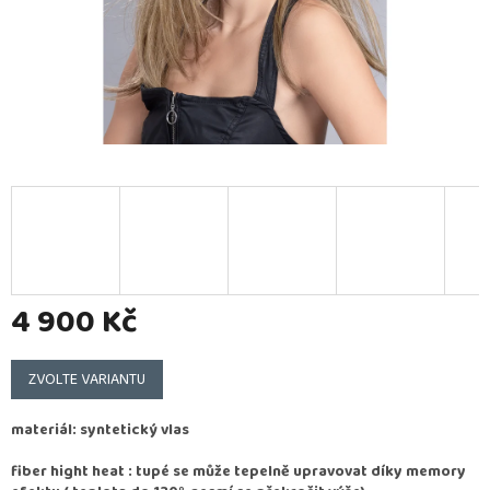
4 900 Kč
Měrná
cena:
ZVOLTE VARIANTU
materiál: syntetický vlas
fiber hight heat : tupé se může tepelně upravovat díky memory