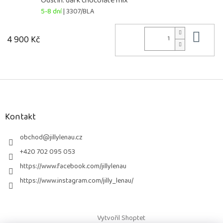
Odstín: dark chocolate mix
5-8 dní
| 3307/BLA
Do 
4 900 Kč
Z
á
p
a
Kontakt
t
í
obchod
@
jillylenau.cz
+420 702 095 053
https://www.facebook.com/jillylenau
https://www.instagram.com/jilly_lenau/
Vytvořil Shoptet