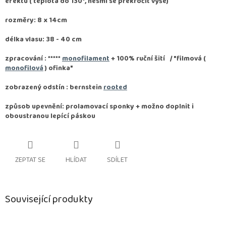
efektu ( teplota do 130°, nesmí se překročit výše)
rozměry: 8 x 14cm
délka vlasu: 38 - 40 cm
zpracování :
*****
monofilament
+ 100% ruční šití / "filmová (
monofilová
) ofinka"
zobrazený odstín : bernstein
rooted
způsob upevnění: prolamovací sponky + možno doplnit i
oboustranou lepící páskou
ZEPTAT SE
HLÍDAT
SDÍLET
Související produkty