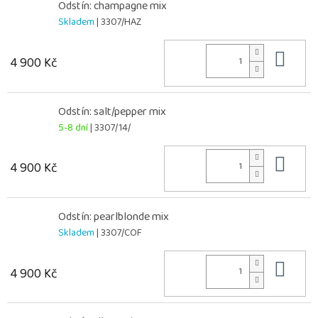
Odstín: champagne mix
Skladem
| 3307/HAZ
Do 
4 900 Kč
Odstín: salt/pepper mix
5-8 dní
| 3307/14/
Do 
4 900 Kč
Odstín: pearlblonde mix
Skladem
| 3307/COF
Do 
4 900 Kč