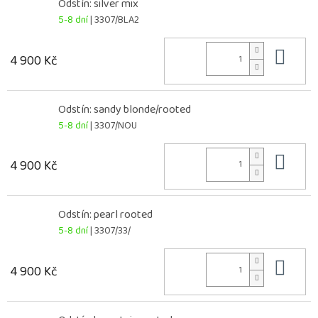
Odstín: silver mix
5-8 dní
| 3307/BLA2
Do 
4 900 Kč
Odstín: sandy blonde/rooted
5-8 dní
| 3307/NOU
Do 
4 900 Kč
Odstín: pearl rooted
5-8 dní
| 3307/33/
Do 
4 900 Kč