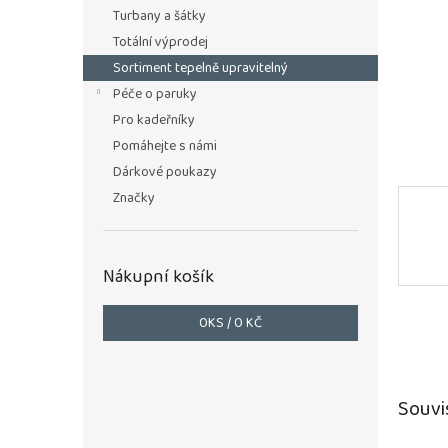
n
Turbany a šátky
e
Totální výprodej
l
Sortiment tepelně upravitelný
Péče o paruky
Pro kadeřníky
Pomáhejte s námi
Dárkové poukazy
Značky
Nákupní košík
0
KS /
0 KČ
Souvi