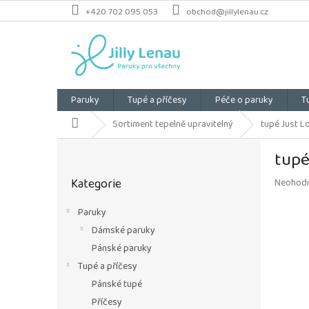
Přejít
+420 702 095 053
obchod@jillylenau.cz
na
obsah
Paruky
Tupé a příčesy
Péče o paruky
T
Domů
Sortiment tepelně upravitelný
tupé Just Lo
P
tupé
o
Přeskočit
s
Kategorie
Průměrn
Neohod
kategorie
t
hodnoce
r
produkt
Paruky
a
je
Dámské paruky
n
0,0
z
n
Pánské paruky
5
í
Tupé a příčesy
hvězdiče
p
Pánské tupé
a
Příčesy