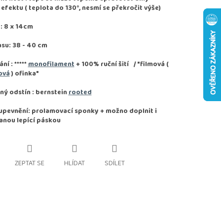
fektu ( teplota do 130°, nesmí se překročit výše)
: 8 x 14cm
asu: 38 - 40 cm
ání :
*****
monofilament
+ 100% ruční šití / "filmová (
ová
) ofinka"
ý odstín : bernstein
rooted
pevnění: prolamovací sponky + možno doplnit i
anou lepící páskou
ZEPTAT SE
HLÍDAT
SDÍLET