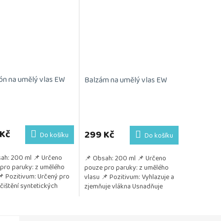
n na umělý vlas EW
Balzám na umělý vlas EW
 Kč
299 Kč
Do košíku
Do košíku
ah: 200 ml 📌 Určeno
📌 Obsah: 200 ml 📌 Určeno
pro paruky: z umělého
pouze pro paruky: z umělého
📌 Pozitivum: Určený pro
vlasu 📌 Pozitivum: Vyhlazuje a
 čištění syntetických
zjemňuje vlákna Usnadňuje
a příčesků Jemně
rozčesávání Chrání před
uje nečistoty...
vysoušením a poškozením...