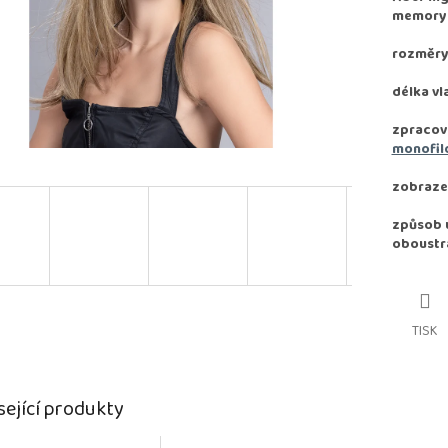
memory e
rozměry
délka vl
zpracov
monofil
zobrazen
způsob u
oboustr
TISK
sející produkty