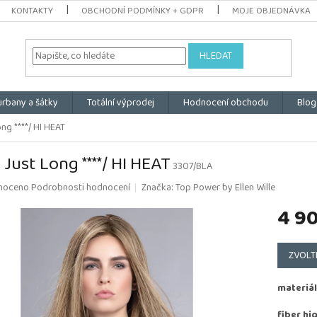
KONTAKTY
OBCHODNÍ PODMÍNKY + GDPR
MOJE OBJEDNÁVKA
HLEDAT
urbany a šátky
Totální výprodej
Hodnocení obchodu
Blog
ng ****/ HI HEAT
 Just Long ****/ HI HEAT
3307/BLA
é
noceno
Podrobnosti hodnocení
Značka:
Top Power by Ellen Wille
ní
4 9
u
Měrná
cena:
ZVOLT
k.
materiál
fiber hi