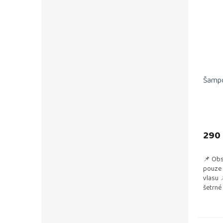
Šampó
290
📌 Obs
pouze 
vlasu 
šetrné
paruk 
odstraň