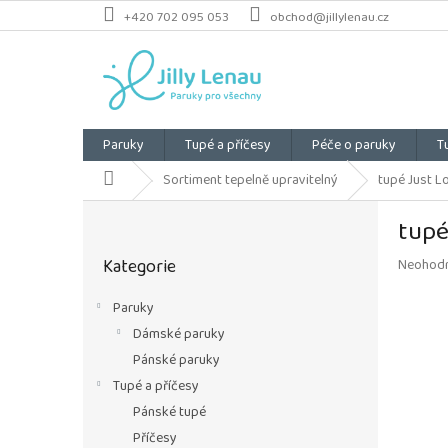
Přejít
+420 702 095 053
obchod@jillylenau.cz
na
obsah
Paruky
Tupé a příčesy
Péče o paruky
T
Domů
Sortiment tepelně upravitelný
tupé Just Lo
P
tupé
o
Přeskočit
s
Kategorie
Průměrn
Neohod
kategorie
t
hodnoce
r
produkt
Paruky
a
je
Dámské paruky
n
0,0
z
n
Pánské paruky
5
í
Tupé a příčesy
hvězdiče
p
Pánské tupé
a
Příčesy