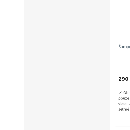
Šampó
290
📌 Obs
pouze 
vlasu 
šetrné
paruk 
odstraň