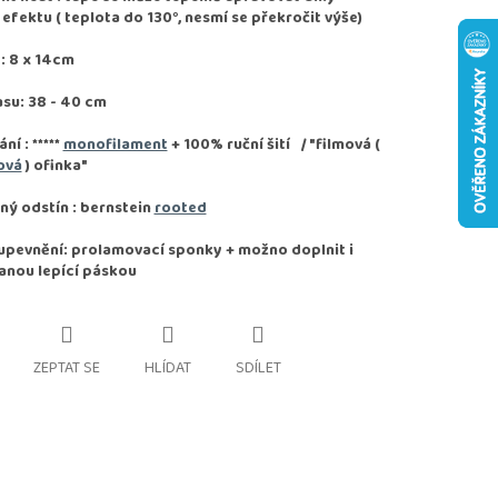
fektu ( teplota do 130°, nesmí se překročit výše)
: 8 x 14cm
asu: 38 - 40 cm
ání :
*****
monofilament
+ 100% ruční šití / "filmová (
ová
) ofinka"
ý odstín : bernstein
rooted
pevnění: prolamovací sponky + možno doplnit i
anou lepící páskou
ZEPTAT SE
HLÍDAT
SDÍLET