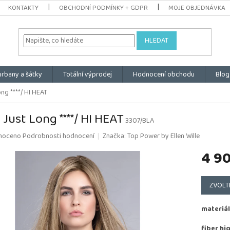
KONTAKTY
OBCHODNÍ PODMÍNKY + GDPR
MOJE OBJEDNÁVKA
HLEDAT
urbany a šátky
Totální výprodej
Hodnocení obchodu
Blog
ng ****/ HI HEAT
 Just Long ****/ HI HEAT
3307/BLA
é
noceno
Podrobnosti hodnocení
Značka:
Top Power by Ellen Wille
ní
4 9
u
Měrná
cena:
ZVOLT
k.
materiál
fiber hi