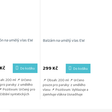
n na umělý vlas EW
Balzám na umělý vlas EW
 Kč
299 Kč
Do košíku
Do košíku
ah: 200 ml 📌 Určeno
📌 Obsah: 200 ml 📌 Určeno
pro paruky: z umělého
pouze pro paruky: z umělého
📌 Pozitivum: Určený pro
vlasu 📌 Pozitivum: Vyhlazuje a
 čištění syntetických
zjemňuje vlákna Usnadňuje
a příčesků Jemně
rozčesávání Chrání před
uje nečistoty...
vysoušením a poškozením...