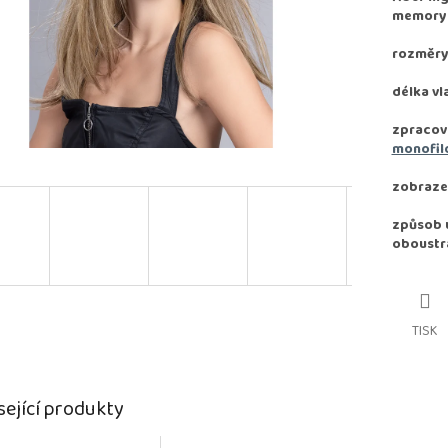
memory e
rozměry
délka vl
zpracov
monofil
zobrazen
způsob u
oboustr
TISK
sející produkty