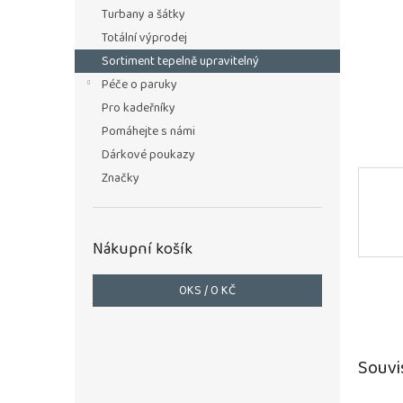
n
Turbany a šátky
e
Totální výprodej
l
Sortiment tepelně upravitelný
Péče o paruky
Pro kadeřníky
Pomáhejte s námi
Dárkové poukazy
Značky
Nákupní košík
0
KS /
0 KČ
Souvi