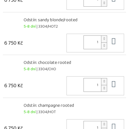
6 750 Kč
Odstín: sandy blonde/rooted
5-8 dní
| 3304/HOT2
Do 
6 750 Kč
Odstín: chocolate rooted
5-8 dní
| 3304/CHO
Do 
6 750 Kč
Odstín: champagne rooted
5-8 dní
| 3304/HOT
Do 
6 750 Kč