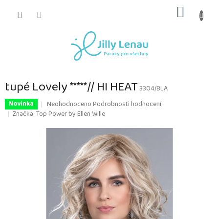
Přejít
NÁKUP
na
obsah
KOŠÍK
tupé Lovely *****// HI HEAT
3304/BLA
Průměrné
Neohodnoceno
Podrobnosti hodnocení
Novinka
hodnocení
Značka:
Top Power by Ellen Wille
produktu
je
0,0
z
5
hvězdiček.