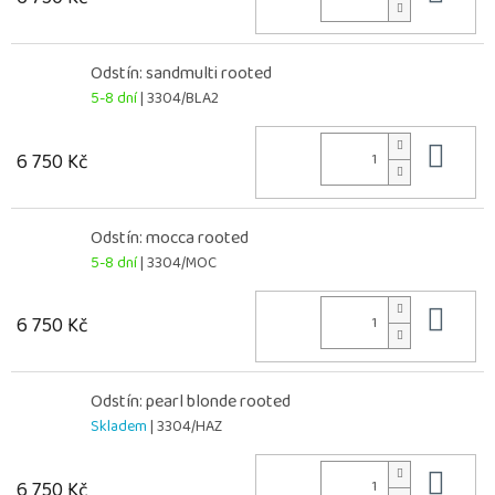
Odstín: sandmulti rooted
5-8 dní
| 3304/BLA2
Do 
6 750 Kč
Odstín: mocca rooted
5-8 dní
| 3304/MOC
Do 
6 750 Kč
Odstín: pearl blonde rooted
Skladem
| 3304/HAZ
Do 
6 750 Kč