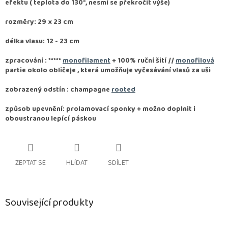
efektu ( teplota do 130°, nesmí se překročit výše)
rozměry: 29 x 23 cm
délka vlasu: 12 - 23 cm
zpracování :
*****
monofilament
+ 100% ruční šití //
monofilová
partie okolo obličeje , která umožňuje vyčesávání vlasů za uši
zobrazený odstín : champagne
rooted
způsob upevnění: prolamovací sponky + možno doplnit i
oboustranou lepící páskou
ZEPTAT SE
HLÍDAT
SDÍLET
Související produkty