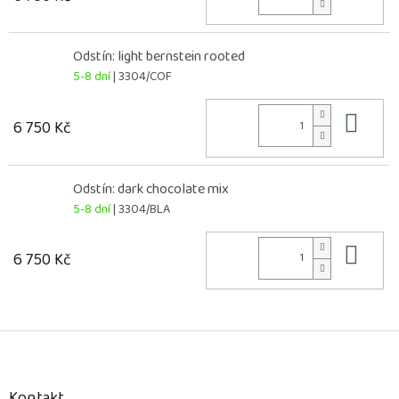
Odstín: light bernstein rooted
5-8 dní
| 3304/COF
Do 
6 750 Kč
Odstín: dark chocolate mix
5-8 dní
| 3304/BLA
Do 
6 750 Kč
Z
á
p
a
Kontakt