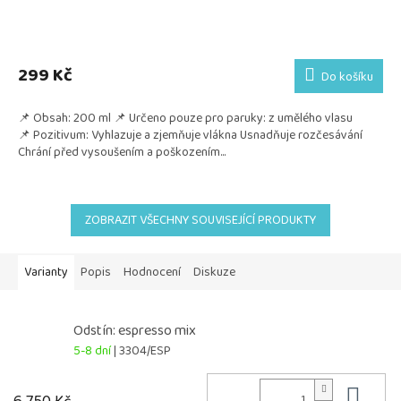
299 Kč
Do košíku
📌 Obsah: 200 ml 📌 Určeno pouze pro paruky: z umělého vlasu
📌 Pozitivum: Vyhlazuje a zjemňuje vlákna Usnadňuje rozčesávání
Chrání před vysoušením a poškozením...
ZOBRAZIT VŠECHNY SOUVISEJÍCÍ PRODUKTY
Varianty
Popis
Hodnocení
Diskuze
Odstín: espresso mix
5-8 dní
| 3304/ESP
Do 