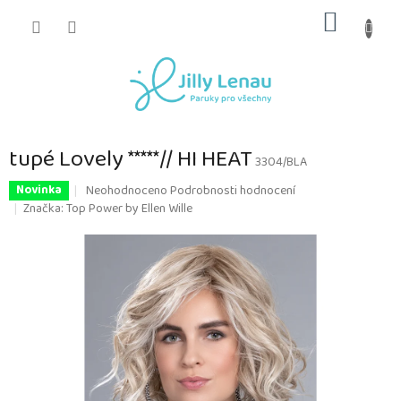
Přejít
NÁKUP
na
obsah
KOŠÍK
tupé Lovely *****// HI HEAT
3304/BLA
Průměrné
Neohodnoceno
Podrobnosti hodnocení
Novinka
hodnocení
Značka:
Top Power by Ellen Wille
produktu
je
0,0
z
5
hvězdiček.