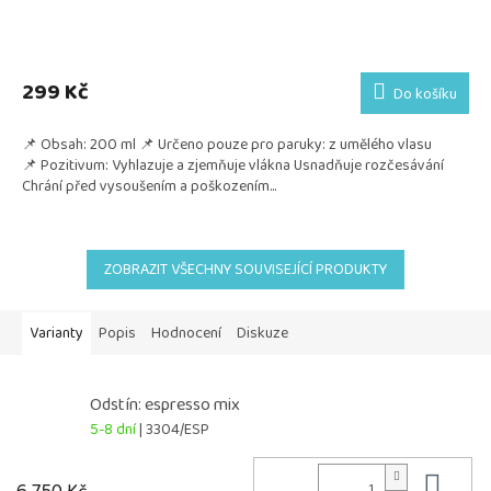
299 Kč
Do košíku
📌 Obsah: 200 ml 📌 Určeno pouze pro paruky: z umělého vlasu
📌 Pozitivum: Vyhlazuje a zjemňuje vlákna Usnadňuje rozčesávání
Chrání před vysoušením a poškozením...
ZOBRAZIT VŠECHNY SOUVISEJÍCÍ PRODUKTY
Varianty
Popis
Hodnocení
Diskuze
Odstín: espresso mix
5-8 dní
| 3304/ESP
Do 