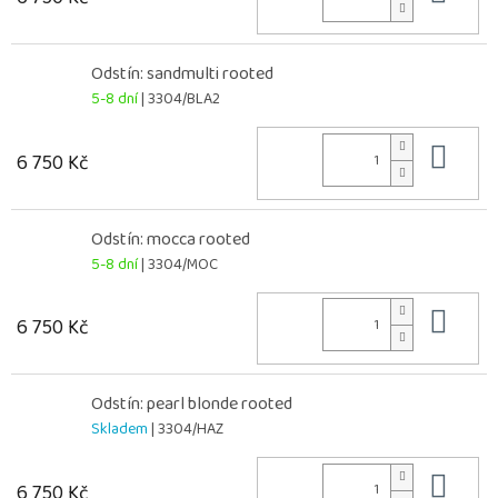
Odstín: sandmulti rooted
5-8 dní
| 3304/BLA2
Do 
6 750 Kč
Odstín: mocca rooted
5-8 dní
| 3304/MOC
Do 
6 750 Kč
Odstín: pearl blonde rooted
Skladem
| 3304/HAZ
Do 
6 750 Kč