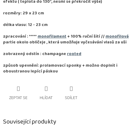
efektu ( teplota do 130°, nesmí se překročit výše)
rozměry: 29 x 23 cm
délka vlasu: 12 - 23 cm
zpracování :
*****
monofilament
+ 100% ruční šití //
monofilová
partie okolo obličeje , která umožňuje vyčesávání vlasů za uši
zobrazený odstín : champagne
rooted
způsob upevnění: prolamovací sponky + možno doplnit i
oboustranou lepící páskou
ZEPTAT SE
HLÍDAT
SDÍLET
Související produkty