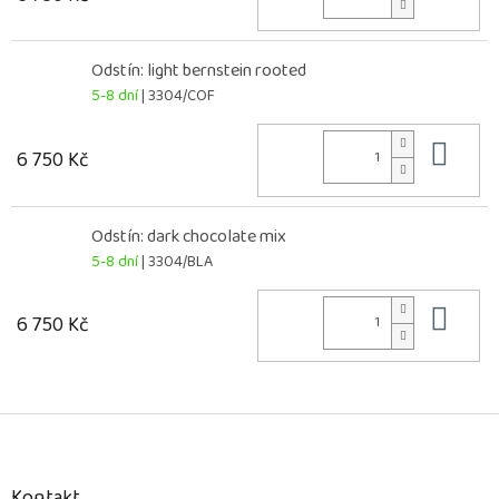
Odstín: light bernstein rooted
5-8 dní
| 3304/COF
Do 
6 750 Kč
Odstín: dark chocolate mix
5-8 dní
| 3304/BLA
Do 
6 750 Kč
Z
á
p
a
Kontakt