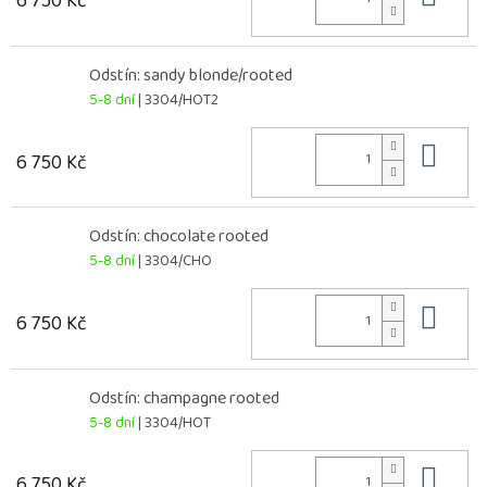
6 750 Kč
Odstín: sandy blonde/rooted
5-8 dní
| 3304/HOT2
Do 
6 750 Kč
Odstín: chocolate rooted
5-8 dní
| 3304/CHO
Do 
6 750 Kč
Odstín: champagne rooted
5-8 dní
| 3304/HOT
Do 
6 750 Kč