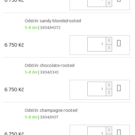
6 750 Kč
Odstín: sandy blonde/rooted
5-8 dní
| 3304/HOT2
Do 
6 750 Kč
Odstín: chocolate rooted
5-8 dní
| 3304/CHO
Do 
6 750 Kč
Odstín: champagne rooted
5-8 dní
| 3304/HOT
Do 
6 750 Kč