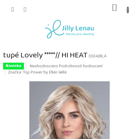
Přejít
NÁKUP
na
obsah
KOŠÍK
tupé Lovely *****// HI HEAT
3304/BLA
Průměrné
Neohodnoceno
Podrobnosti hodnocení
Novinka
hodnocení
Značka:
Top Power by Ellen Wille
produktu
je
0,0
z
5
hvězdiček.