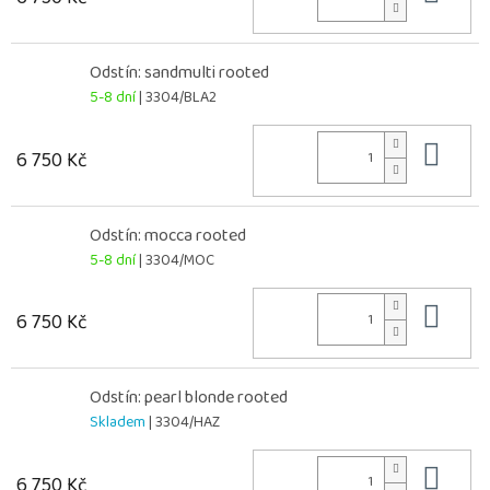
Odstín: sandmulti rooted
5-8 dní
| 3304/BLA2
Do 
6 750 Kč
Odstín: mocca rooted
5-8 dní
| 3304/MOC
Do 
6 750 Kč
Odstín: pearl blonde rooted
Skladem
| 3304/HAZ
Do 
6 750 Kč