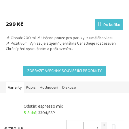
299 Kč
Do košíku
📌 Obsah: 200 ml 📌 Určeno pouze pro paruky: z umělého vlasu
📌 Pozitivum: Vyhlazuje a zjemňuje vlákna Usnadňuje rozčesávání
Chrání před vysoušením a poškozením...
ZOBRAZIT VŠECHNY SOUVISEJÍCÍ PRODUKTY
Varianty
Popis
Hodnocení
Diskuze
Odstín: espresso mix
5-8 dní
| 3304/ESP
Do 