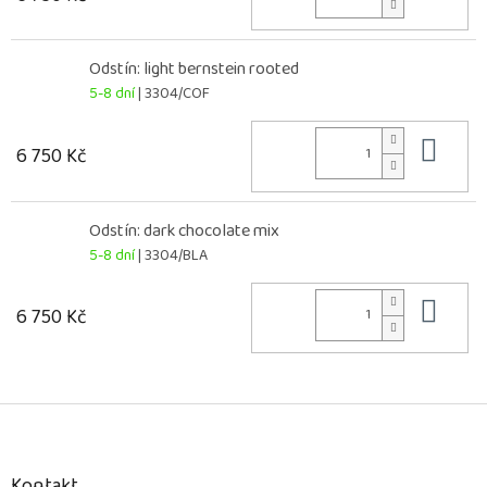
Odstín: light bernstein rooted
5-8 dní
| 3304/COF
Do 
6 750 Kč
Odstín: dark chocolate mix
5-8 dní
| 3304/BLA
Do 
6 750 Kč
Z
á
p
a
Kontakt