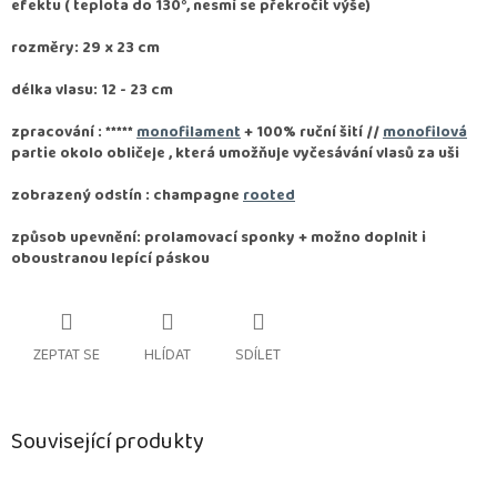
efektu ( teplota do 130°, nesmí se překročit výše)
rozměry: 29 x 23 cm
délka vlasu: 12 - 23 cm
zpracování :
*****
monofilament
+ 100% ruční šití //
monofilová
partie okolo obličeje , která umožňuje vyčesávání vlasů za uši
zobrazený odstín : champagne
rooted
způsob upevnění: prolamovací sponky + možno doplnit i
oboustranou lepící páskou
ZEPTAT SE
HLÍDAT
SDÍLET
Související produkty