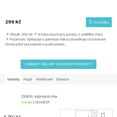
299 Kč
Do košíku
📌 Obsah: 200 ml 📌 Určeno pouze pro paruky: z umělého vlasu
📌 Pozitivum: Vyhlazuje a zjemňuje vlákna Usnadňuje rozčesávání
Chrání před vysoušením a poškozením...
ZOBRAZIT VŠECHNY SOUVISEJÍCÍ PRODUKTY
Varianty
Popis
Hodnocení
Diskuze
Odstín: espresso mix
5-8 dní
| 3304/ESP
Do 