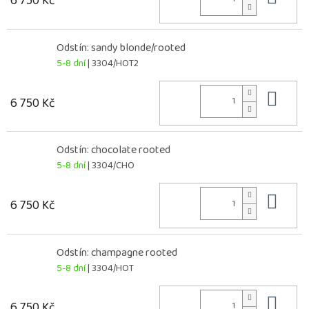
6 750 Kč
Odstín: sandy blonde/rooted
5-8 dní
| 3304/HOT2
Do 
6 750 Kč
Odstín: chocolate rooted
5-8 dní
| 3304/CHO
Do 
6 750 Kč
Odstín: champagne rooted
5-8 dní
| 3304/HOT
Do 
6 750 Kč