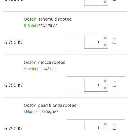
Odstín: sandmulti rooted
5-8 dní
| 3304/BLA2
Do 
6 750 Kč
Odstín: mocca rooted
5-8 dní
| 3304/MOC
Do 
6 750 Kč
Odstín: pearl blonde rooted
Skladem
| 3304/HAZ
Do 
6 750 Kč