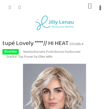
Přejít
NÁKUP
na
obsah
KOŠÍK
tupé Lovely *****// HI HEAT
3304/BLA
Průměrné
Neohodnoceno
Podrobnosti hodnocení
Novinka
hodnocení
Značka:
Top Power by Ellen Wille
produktu
je
0,0
z
5
hvězdiček.