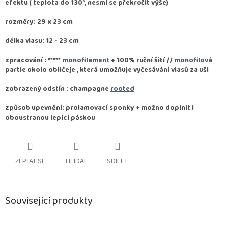
efektu ( teplota do 130°, nesmí se překročit výše)
rozměry: 29 x 23 cm
délka vlasu: 12 - 23 cm
zpracování :
*****
monofilament
+ 100% ruční šití //
monofilová
partie okolo obličeje , která umožňuje vyčesávání vlasů za uši
zobrazený odstín : champagne
rooted
způsob upevnění: prolamovací sponky + možno doplnit i
oboustranou lepící páskou
ZEPTAT SE
HLÍDAT
SDÍLET
Související produkty