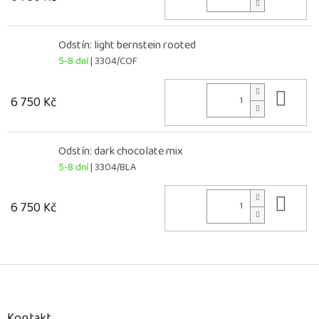
Odstín: light bernstein rooted
5-8 dní
| 3304/COF
Do 
6 750 Kč
Odstín: dark chocolate mix
5-8 dní
| 3304/BLA
Do 
6 750 Kč
Z
á
p
a
Kontakt