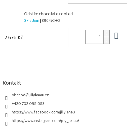
Odstín: chocolate rooted
Skladem
| 3964/CHO
Do 
2 676 Kč
Z
á
p
a
Kontakt
t
í
obchod
@
jillylenau.cz
+420 702 095 053
https://www.facebook.com/jillylenau
https://www.instagram.com/jilly_lenau/