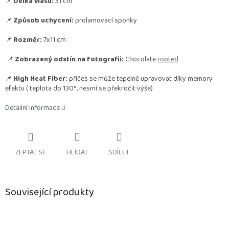
📌
Délka vlasu:
31 cm
📌
Způsob uchycení:
prolamovací sponky
📌
Rozměr:
7x11 cm
📌
Zobrazený odstín na fotografii:
Chocolate
rooted
📌
High Heat Fiber:
příčes se může tepelně upravovat díky memory
efektu
( teplota do 130°, nesmí se překročit výše)
Detailní informace
ZEPTAT SE
HLÍDAT
SDÍLET
Související produkty