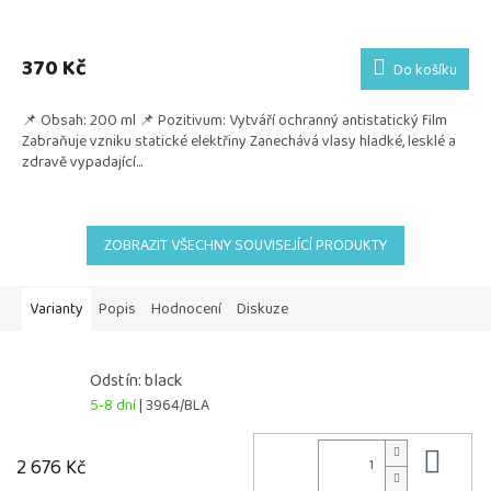
370 Kč
Do košíku
📌 Obsah: 200 ml 📌 Pozitivum: Vytváří ochranný antistatický film
Zabraňuje vzniku statické elektřiny Zanechává vlasy hladké, lesklé a
zdravě vypadající...
ZOBRAZIT VŠECHNY SOUVISEJÍCÍ PRODUKTY
Varianty
Popis
Hodnocení
Diskuze
Odstín: black
5-8 dní
| 3964/BLA
Do 
2 676 Kč