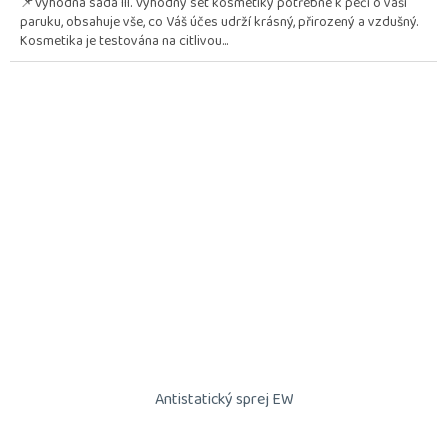
📌Výhodná sada III. Výhodný set kosmetiky potřebné k péči o vaši
z
paruku, obsahuje vše, co Váš účes udrží krásný, přirozený a vzdušný.
5
Kosmetika je testována na citlivou...
hvězdiček.
Antistatický sprej EW