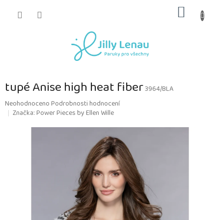
Přejít
NÁKUP
na
obsah
KOŠÍK
tupé Anise high heat fiber
3964/BLA
Průměrné
Neohodnoceno
Podrobnosti hodnocení
hodnocení
Značka:
Power Pieces by Ellen Wille
produktu
je
0,0
z
5
hvězdiček.