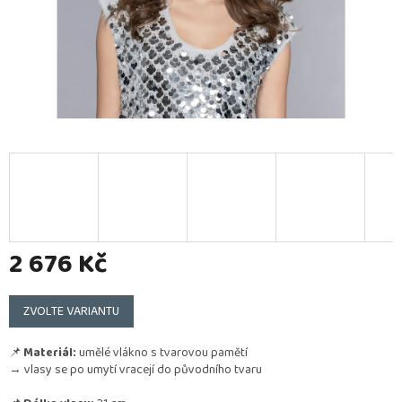
2 676 Kč
Měrná
cena:
ZVOLTE VARIANTU
📌
Materiál:
umělé vlákno s tvarovou pamětí
→ vlasy se po umytí vracejí do původního tvaru