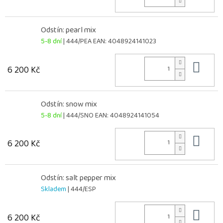
Odstín: pearl mix
5-8 dní
| 444/PEA
EAN:
4048924141023
Do 
6 200 Kč
Odstín: snow mix
5-8 dní
| 444/SNO
EAN:
4048924141054
Do 
6 200 Kč
Odstín: salt pepper mix
Skladem
| 444/ESP
Do 
6 200 Kč