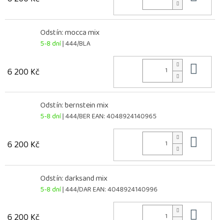
Odstín: mocca mix
5-8 dní
| 444/BLA
Do 
6 200 Kč
Odstín: bernstein mix
5-8 dní
| 444/BER
EAN:
4048924140965
Do 
6 200 Kč
Odstín: darksand mix
5-8 dní
| 444/DAR
EAN:
4048924140996
Do 
6 200 Kč