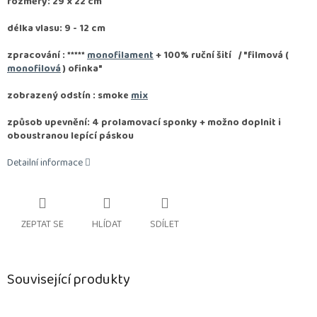
rozměry: 29 x 22 cm
délka vlasu: 9 - 12 cm
zpracování :
*****
monofilament
+ 100% ruční šití / "filmová (
monofilová
) ofinka"
zobrazený odstín : smoke
mix
způsob upevnění: 4 prolamovací sponky + možno doplnit i
oboustranou lepící páskou
Detailní informace
ZEPTAT SE
HLÍDAT
SDÍLET
Související produkty