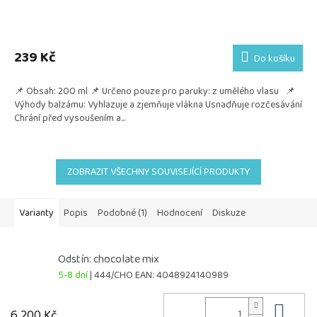
239 Kč
Do košíku
📌 Obsah: 200 ml 📌 Určeno pouze pro paruky: z umělého vlasu 📌
Výhody balzámu: Vyhlazuje a zjemňuje vlákna Usnadňuje rozčesávání
Chrání před vysoušením a...
ZOBRAZIT VŠECHNY SOUVISEJÍCÍ PRODUKTY
Varianty
Popis
Podobné (1)
Hodnocení
Diskuze
Odstín: chocolate mix
5-8 dní
| 444/CHO
EAN:
4048924140989
Do 
6 200 Kč