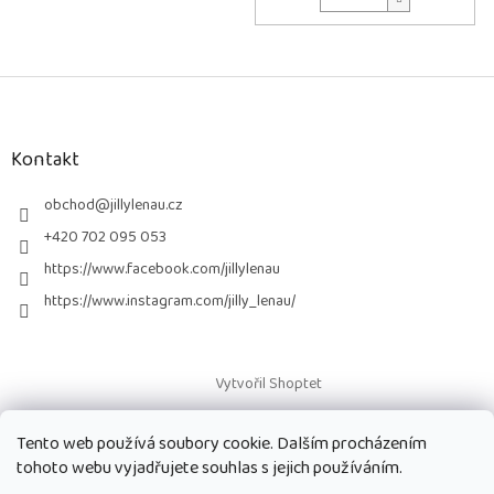
Z
á
p
a
Kontakt
t
í
obchod
@
jillylenau.cz
+420 702 095 053
https://www.facebook.com/jillylenau
https://www.instagram.com/jilly_lenau/
Vytvořil Shoptet
Tento web používá soubory cookie. Dalším procházením
Copyright 2026
Paruky Jilly Lenau s.r.o.
. Všechna práva vyhrazena.
tohoto webu vyjadřujete souhlas s jejich používáním.