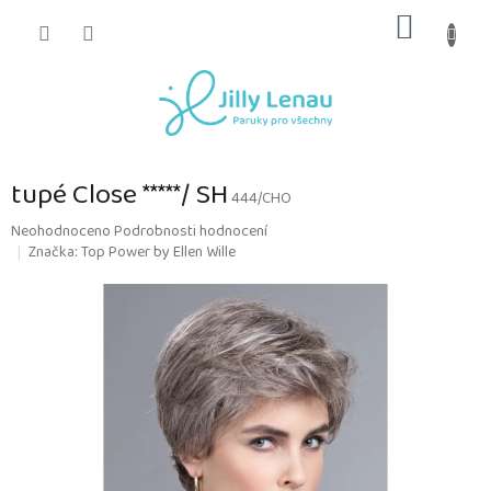
Přejít
NÁKUP
na
obsah
KOŠÍK
tupé Close *****/ SH
444/CHO
Průměrné
Neohodnoceno
Podrobnosti hodnocení
hodnocení
Značka:
Top Power by Ellen Wille
produktu
je
0,0
z
5
hvězdiček.