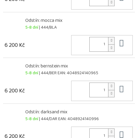
Odstín: mocca mix
5-8 dní
| 444/BLA
Do 
6 200 Kč
Odstín: bernstein mix
5-8 dní
| 444/BER
EAN:
4048924140965
Do 
6 200 Kč
Odstín: darksand mix
5-8 dní
| 444/DAR
EAN:
4048924140996
Do 
6 200 Kč