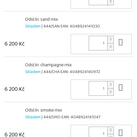
Odstín: sand mix
Skladem
| 444/SAN
EAN:
4048924141030
Do 
6 200 Kč
Odstín: champagne mix
Skladem
| 444/CHA
EAN:
4048924140972
Do 
6 200 Kč
Odstín: smoke mix
Skladem
| 444/SMO
EAN:
4048924141047
Do 
6 200 Kč