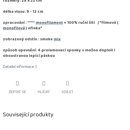
rozměry: 29 x 22 cm
délka vlasu: 9 - 12 cm
zpracování :
*****
monofilament
+ 100% ruční šití / "filmová (
monofilová
) ofinka"
zobrazený odstín : smoke
mix
způsob upevnění: 4 prolamovací sponky + možno doplnit i
oboustranou lepící páskou
Detailní informace
ZEPTAT SE
HLÍDAT
SDÍLET
Související produkty