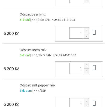
Odstín: pearl mix
5-8 dní
| 444/PEA
EAN:
4048924141023
Do 
6 200 Kč
Odstín: snow mix
5-8 dní
| 444/SNO
EAN:
4048924141054
Do 
6 200 Kč
Odstín: salt pepper mix
Skladem
| 444/ESP
Do 
6 200 Kč