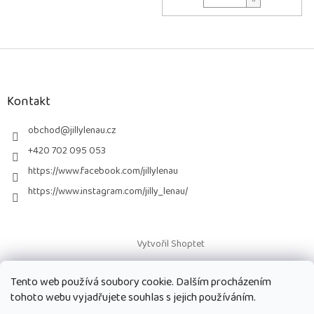
Z
á
p
a
Kontakt
t
í
obchod
@
jillylenau.cz
+420 702 095 053
https://www.facebook.com/jillylenau
https://www.instagram.com/jilly_lenau/
Vytvořil Shoptet
Tento web používá soubory cookie. Dalším procházením
Copyright 2026
Paruky Jilly Lenau s.r.o.
. Všechna práva vyhrazena.
tohoto webu vyjadřujete souhlas s jejich používáním.