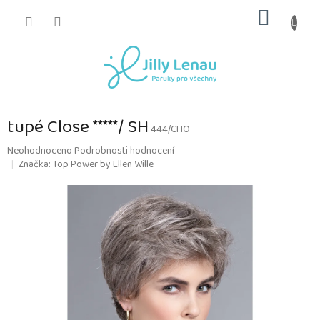
Přejít
NÁKUP
na
obsah
KOŠÍK
tupé Close *****/ SH
444/CHO
Průměrné
Neohodnoceno
Podrobnosti hodnocení
hodnocení
Značka:
Top Power by Ellen Wille
produktu
je
0,0
z
5
hvězdiček.