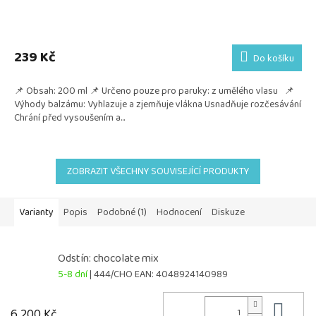
239 Kč
Do košíku
📌 Obsah: 200 ml 📌 Určeno pouze pro paruky: z umělého vlasu 📌
Výhody balzámu: Vyhlazuje a zjemňuje vlákna Usnadňuje rozčesávání
Chrání před vysoušením a...
ZOBRAZIT VŠECHNY SOUVISEJÍCÍ PRODUKTY
Varianty
Popis
Podobné (1)
Hodnocení
Diskuze
Odstín: chocolate mix
5-8 dní
| 444/CHO
EAN:
4048924140989
Do 
6 200 Kč