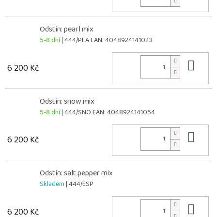
Odstín: pearl mix
5-8 dní
| 444/PEA
EAN:
4048924141023
Do 
6 200 Kč
Odstín: snow mix
5-8 dní
| 444/SNO
EAN:
4048924141054
Do 
6 200 Kč
Odstín: salt pepper mix
Skladem
| 444/ESP
Do 
6 200 Kč