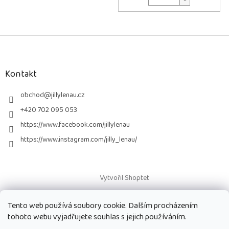
Z
á
p
a
Kontakt
t
í
obchod
@
jillylenau.cz
+420 702 095 053
https://www.facebook.com/jillylenau
https://www.instagram.com/jilly_lenau/
Vytvořil Shoptet
Tento web používá soubory cookie. Dalším procházením
Copyright 2026
Paruky Jilly Lenau s.r.o.
. Všechna práva vyhrazena.
tohoto webu vyjadřujete souhlas s jejich používáním.