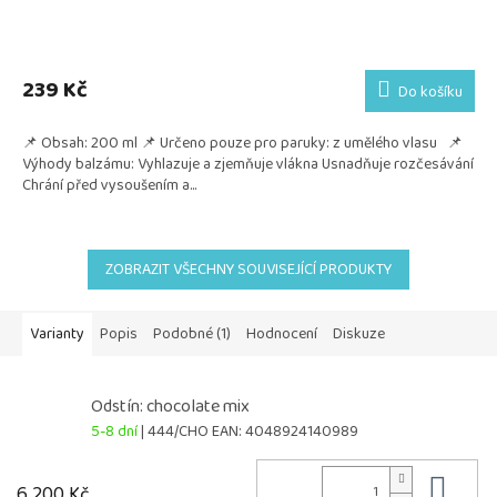
239 Kč
Do košíku
📌 Obsah: 200 ml 📌 Určeno pouze pro paruky: z umělého vlasu 📌
Výhody balzámu: Vyhlazuje a zjemňuje vlákna Usnadňuje rozčesávání
Chrání před vysoušením a...
ZOBRAZIT VŠECHNY SOUVISEJÍCÍ PRODUKTY
Varianty
Popis
Podobné (1)
Hodnocení
Diskuze
Odstín: chocolate mix
5-8 dní
| 444/CHO
EAN:
4048924140989
Do 
6 200 Kč