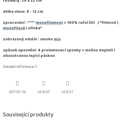
rozměry: 29 x 22 cm
délka vlasu: 9 - 12 cm
zpracování :
*****
monofilament
+ 100% ruční šití / "filmová (
monofilová
) ofinka"
zobrazený odstín : smoke
mix
způsob upevnění: 4 prolamovací sponky + možno doplnit i
oboustranou lepící páskou
Detailní informace
ZEPTAT SE
HLÍDAT
SDÍLET
Související produkty