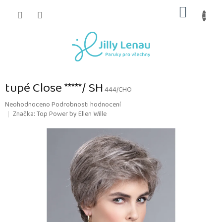
Přejít
NÁKUP
na
obsah
KOŠÍK
tupé Close *****/ SH
444/CHO
Průměrné
Neohodnoceno
Podrobnosti hodnocení
hodnocení
Značka:
Top Power by Ellen Wille
produktu
je
0,0
z
5
hvězdiček.