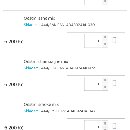
Odstín: sand mix
Skladem
| 444/SAN
EAN:
4048924141030
Do 
6 200 Kč
Odstín: champagne mix
Skladem
| 444/CHA
EAN:
4048924140972
Do 
6 200 Kč
Odstín: smoke mix
Skladem
| 444/SMO
EAN:
4048924141047
Do 
6 200 Kč