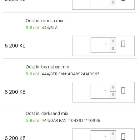
Odstín: mocca mix
5-8 dní
| 444/BLA
Do 
6 200 Kč
Odstín: bernstein mix
5-8 dní
| 444/BER
EAN:
4048924140965
Do 
6 200 Kč
Odstín: darksand mix
5-8 dní
| 444/DAR
EAN:
4048924140996
Do 
6 200 Kč