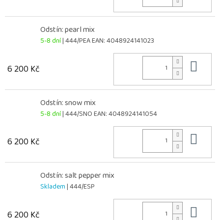
Odstín: pearl mix
5-8 dní
| 444/PEA
EAN:
4048924141023
Do 
6 200 Kč
Odstín: snow mix
5-8 dní
| 444/SNO
EAN:
4048924141054
Do 
6 200 Kč
Odstín: salt pepper mix
Skladem
| 444/ESP
Do 
6 200 Kč