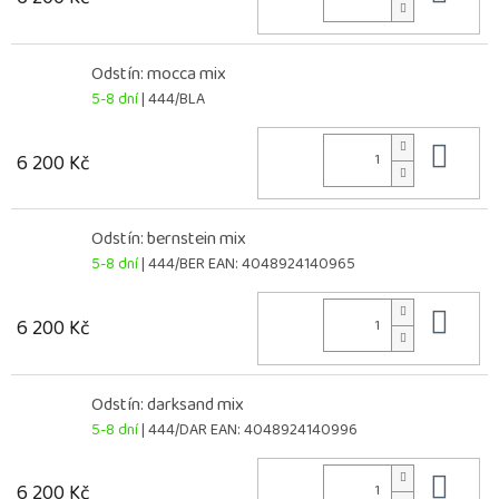
Odstín: mocca mix
5-8 dní
| 444/BLA
Do 
6 200 Kč
Odstín: bernstein mix
5-8 dní
| 444/BER
EAN:
4048924140965
Do 
6 200 Kč
Odstín: darksand mix
5-8 dní
| 444/DAR
EAN:
4048924140996
Do 
6 200 Kč