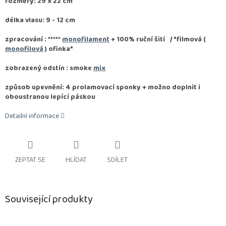
rozměry: 29 x 22 cm
délka vlasu: 9 - 12 cm
zpracování :
*****
monofilament
+ 100% ruční šití / "filmová (
monofilová
) ofinka"
zobrazený odstín : smoke
mix
způsob upevnění: 4 prolamovací sponky + možno doplnit i
oboustranou lepící páskou
Detailní informace
ZEPTAT SE
HLÍDAT
SDÍLET
Související produkty