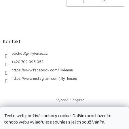
Z
á
p
a
Kontakt
t
í
obchod
@
jillylenau.cz
+420 702 095 053
https://www.facebook.com/jillylenau
https://www.instagram.com/jilly_lenau/
Vytvořil Shoptet
Tento web používá soubory cookie. Dalším procházením
Copyright 2026
Paruky Jilly Lenau s.r.o.
. Všechna práva vyhrazena.
tohoto webu vyjadřujete souhlas s jejich používáním.