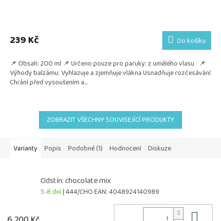
239 Kč
Do košíku
📌 Obsah: 200 ml 📌 Určeno pouze pro paruky: z umělého vlasu 📌
Výhody balzámu: Vyhlazuje a zjemňuje vlákna Usnadňuje rozčesávání
Chrání před vysoušením a...
ZOBRAZIT VŠECHNY SOUVISEJÍCÍ PRODUKTY
Varianty
Popis
Podobné (1)
Hodnocení
Diskuze
Odstín: chocolate mix
5-8 dní
| 444/CHO
EAN:
4048924140989
Do 
6 200 Kč