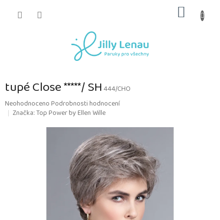
Přejít
NÁKUP
na
obsah
KOŠÍK
tupé Close *****/ SH
444/CHO
Průměrné
Neohodnoceno
Podrobnosti hodnocení
hodnocení
Značka:
Top Power by Ellen Wille
produktu
je
0,0
z
5
hvězdiček.