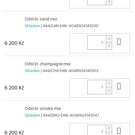
Odstín: sand mix
Skladem
| 444/SAN
EAN:
4048924141030
Do 
6 200 Kč
Odstín: champagne mix
Skladem
| 444/CHA
EAN:
4048924140972
Do 
6 200 Kč
Odstín: smoke mix
Skladem
| 444/SMO
EAN:
4048924141047
Do 
6 200 Kč