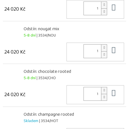
Do 
24 020 Kč
Odstín: nougat mix
5-8 dní
| 3534/NOU
Do 
24 020 Kč
Odstín: chocolate rooted
5-8 dní
| 3534/CHO
Do 
24 020 Kč
Odstín: champagne rooted
Skladem
| 3534/HOT