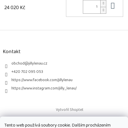
Do 
24 020 Kč
Z
á
p
a
Kontakt
t
í
obchod
@
jillylenau.cz
+420 702 095 053
https://www.facebook.com/jillylenau
https://www.instagram.com/jilly_lenau/
Vytvořil Shoptet
Tento web používá soubory cookie. Dalším procházením
Copyright 2026
Paruky Jilly Lenau s.r.o.
. Všechna práva vyhrazena.