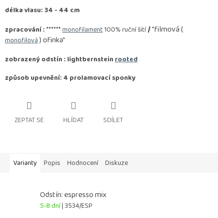
délka vlasu: 34 - 44 cm
/
"filmová (
zpracování :
******
monofilament
100% ruční šití
) ofinka"
monofilová
zobrazený odstín : lightbernstein
rooted
způsob upevnění: 4 prolamovací sponky
ZEPTAT SE
HLÍDAT
SDÍLET
Varianty
Popis
Hodnocení
Diskuze
Odstín: espresso mix
5-8 dní
| 3534/ESP