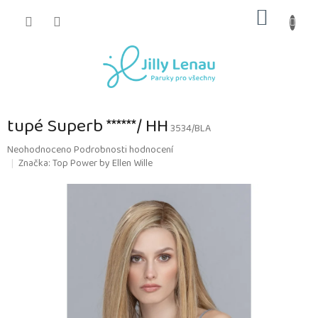
Přejít
NÁKUP
na
obsah
KOŠÍK
tupé Superb ******/ HH
3534/BLA
Průměrné
Neohodnoceno
Podrobnosti hodnocení
hodnocení
Značka:
Top Power by Ellen Wille
produktu
je
0,0
z
5
hvězdiček.