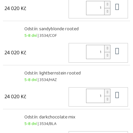
Do 
24 020 Kč
Odstín: sandyblonde rooted
5-8 dní
| 3534/COF
Do 
24 020 Kč
Odstín: lightbernstein rooted
5-8 dní
| 3534/HAZ
Do 
24 020 Kč
Odstín: darkchocolate mix
5-8 dní
| 3534/BLA