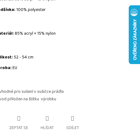
dšívka:
100% polyester
teriál:
85% acryl + 15% nylon
likost:
52 - 54 cm
roba:
EU
vhodné pro sušení v sušičce prádla
vod přiložen na štítku výrobku
ZEPTAT SE
HLÍDAT
SDÍLET