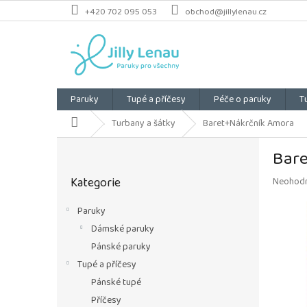
Přejít
+420 702 095 053
obchod@jillylenau.cz
na
obsah
Paruky
Tupé a příčesy
Péče o paruky
T
Domů
Turbany a šátky
Baret+Nákrčník Amora
P
Bar
o
Přeskočit
s
Kategorie
Průměrn
Neohod
kategorie
t
hodnoce
r
produkt
Paruky
a
je
Dámské paruky
n
0,0
z
n
Pánské paruky
5
í
Tupé a příčesy
hvězdiče
p
Pánské tupé
a
Příčesy