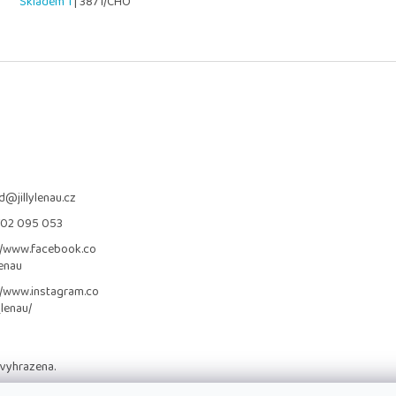
Skladem 1
| 3871/CHO
d
@
jillylenau.cz
702 095 053
//www.facebook.co
lenau
//www.instagram.co
_lenau/
 vyhrazena.