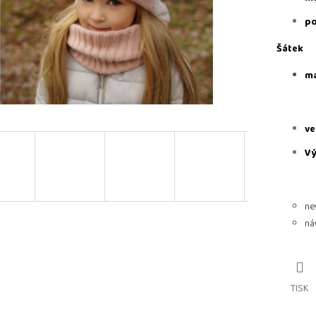
po
Šátek
ma
ve
Vý
ne
ná
TISK