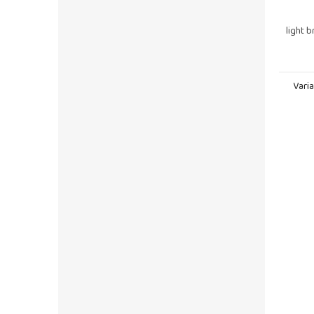
light 
Vari