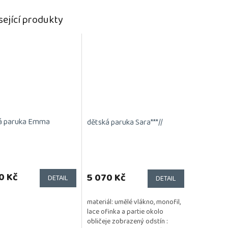
sející produkty
á paruka Emma
dětská paruka Sara***//
0 Kč
5 070 Kč
DETAIL
DETAIL
materiál: umělé vlákno, monofil,
lace ofinka a partie okolo
obličeje zobrazený odstín :