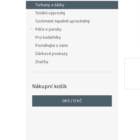
n
Turbany a šátky
e
Totální výprodej
l
Sortiment tepelně upravitelný
Péče o paruky
Pro kadeřníky
Pomáhejte s námi
Dárkové poukazy
Značky
Nákupní košík
0
KS /
0 KČ