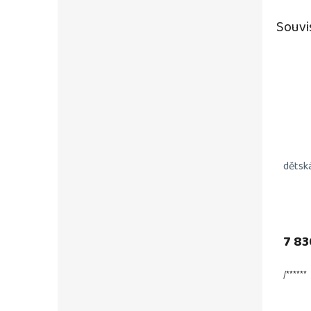
Souvi
dětsk
7 83
/******