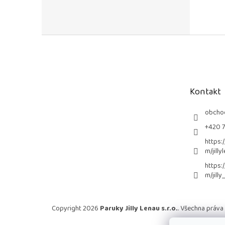
Z
á
p
a
t
Kontakt
í
obcho
+420 
https:
m/jilly
https:
m/jilly
Copyright 2026
Paruky Jilly Lenau s.r.o.
. Všechna práva