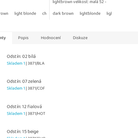
lightbrown velikost: malá 52 -
54 cm
brown
light blonde
chocolate brown
dark brown
middlblonde
lightblonde
lightbrown
middlbrown
ch
anty
Popis
Hodnocení
Diskuze
Odstín: 02 bílá
Skladem 1
| 3871/BLA
Odstín: 07 zelená
Skladem 1
| 3871/COF
Odstín: 12 fialová
Skladem 1
| 3871/HOT
Odstín: 15 beige