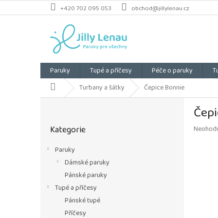
Přejít
+420 702 095 053
obchod@jillylenau.cz
na
obsah
Paruky
Tupé a příčesy
Péče o paruky
T
Domů
Turbany a šátky
Čepice Bonnie
P
Čepi
o
Přeskočit
s
Kategorie
Průměrn
Neohod
kategorie
t
hodnoce
r
produkt
Paruky
a
je
Dámské paruky
n
0,0
z
n
Pánské paruky
5
í
Tupé a příčesy
hvězdiče
p
Pánské tupé
a
Příčesy