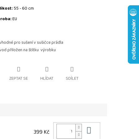
likost:
55 - 60 cm
roba:
EU
vhodné pro sušení v sušičce prádla
vod přiložen na štítku výrobku
ZEPTAT SE
HLÍDAT
SDÍLET
Do košíku
399 Kč