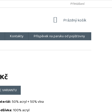
Přihlášení
NÁKUPNÍ
Prázdný košík
KOŠÍK
Kontakty
Příspěvek na paruku od pojišťovny
Vše o náku
 Kč
E VARIANTU
teriál:
50% acryl + 50% vlna
dšívka:
100% acryl