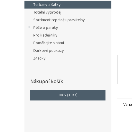
n
Turbany a šátky
e
Totální výprodej
l
Sortiment tepelně upravitelný
Péče o paruky
Pro kadeřníky
Pomáhejte s námi
Dárkové poukazy
Značky
Nákupní košík
0
KS /
0 KČ
Vari