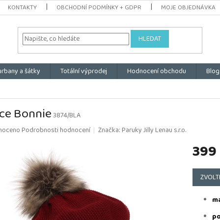
KONTAKTY
OBCHODNÍ PODMÍNKY + GDPR
MOJE OBJEDNÁVKA
HLEDAT
urbany a šátky
Totální výprodej
Hodnocení obchodu
Blog
ce Bonnie
3874/BLA
é
noceno
Podrobnosti hodnocení
Značka:
Paruky Jilly Lenau s.r.o.
ní
399
u
Měrná
cena:
ZVOLT
k.
ma
po