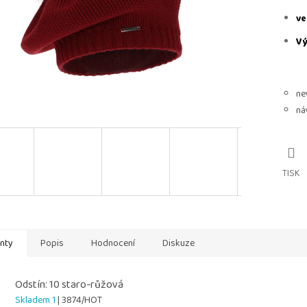
ve
Vý
ne
ná
TISK
anty
Popis
Hodnocení
Diskuze
Odstín: 10 staro-růžová
Skladem 1
| 3874/HOT