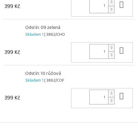
Do 
399 Kč
Odstín: 09 zelená
Skladem 1
| 3862/CHO
Do 
399 Kč
Odstín: 10 růžová
Skladem 1
| 3862/COF
Do 
399 Kč
Z
á