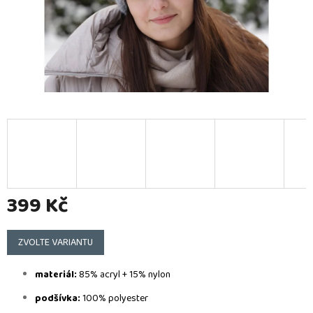
399 Kč
Měrná
cena:
ZVOLTE VARIANTU
materiál:
85% acryl + 15% nylon
podšívka:
100% polyester