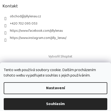
p
a
Kontakt
t
í
obchod
@
jillylenau.cz
+420 702 095 053
https://www.facebook.com/jillylenau
https://www.instagram.com/jilly_lenau/
Vytvořil Shoptet
Tento web používá soubory cookie. Dalším procházením
Copyright 2026
Paruky Jilly Lenau s.r.o.
. Všechna práva vyhrazena.
tohoto webu vyjadřujete souhlas s jejich používáním.
Nastavení
Souhlasím