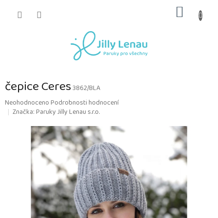
Přejít
NÁKUP
na
obsah
KOŠÍK
čepice Ceres
3862/BLA
Průměrné
Neohodnoceno
Podrobnosti hodnocení
hodnocení
Značka:
Paruky Jilly Lenau s.r.o.
produktu
je
0,0
z
5
hvězdiček.