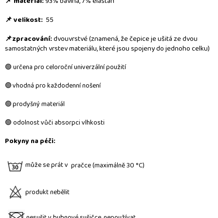
📌 materiál:
93% bavlna, 7% elastan
📌 velikost:
55
📌zpracování:
dvouvrstvé (znamená, že čepice je ušitá ze dvou
samostatných vrstev materiálu, které jsou spojeny do jednoho celku)
🟢 určena pro celoroční univerzální použití
🟢 vhodná pro každodenní nošení
🟢 prodyšný materiál
🟢 odolnost vůči absorpci vlhkosti
Pokyny na péči:
může se prát v
pra
čc
e (maximálně 30 °C)
produkt nebělit
nesušit v bubnové sušičce, nepoužívat