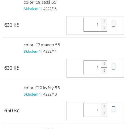
color: C9 šedá 55
Skladem 1
| 4222/16
Do 
630 Kč
color: C7 mango 55
Skladem 1
| 4222/14
Do 
630 Kč
color: C10 květy 55
Skladem 1
| 4222/10
Do 
650 Kč