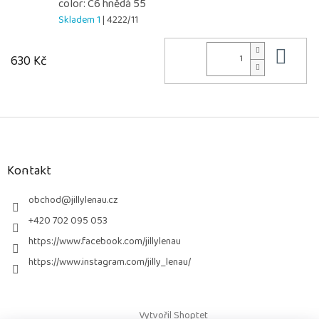
color: C6 hnědá 55
Skladem 1
| 4222/11
Do 
630 Kč
Z
á
p
a
Kontakt
t
í
obchod
@
jillylenau.cz
+420 702 095 053
https://www.facebook.com/jillylenau
https://www.instagram.com/jilly_lenau/
Vytvořil Shoptet