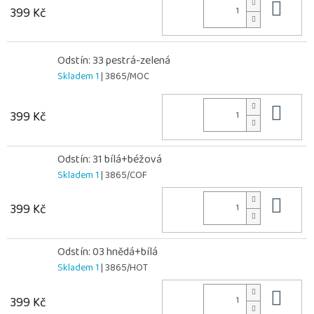
Do 
399 Kč
Odstín: 33 pestrá-zelená
Skladem 1
| 3865/MOC
Do 
399 Kč
Odstín: 31 bílá+béžová
Skladem 1
| 3865/COF
Do 
399 Kč
Odstín: 03 hnědá+bílá
Skladem 1
| 3865/HOT
Do 
399 Kč