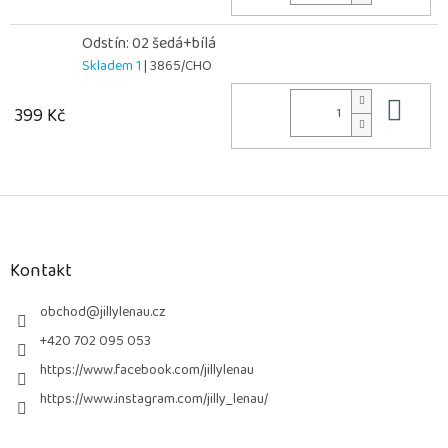
Odstín: 02 šedá+bílá
Skladem 1
| 3865/CHO
Do 
399 Kč
Z
á
p
a
Kontakt
t
í
obchod
@
jillylenau.cz
+420 702 095 053
https://www.facebook.com/jillylenau
https://www.instagram.com/jilly_lenau/