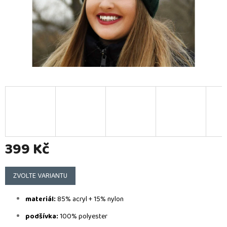
399 Kč
Měrná
cena:
ZVOLTE VARIANTU
materiál:
85% acryl + 15% nylon
podšívka:
100% polyester