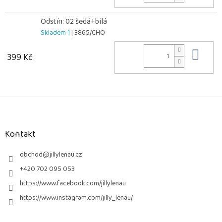
Odstín: 02 šedá+bílá
Skladem 1
| 3865/CHO
Do 
399 Kč
Z
á
p
a
Kontakt
t
í
obchod
@
jillylenau.cz
+420 702 095 053
https://www.facebook.com/jillylenau
https://www.instagram.com/jilly_lenau/