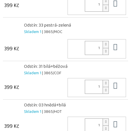
Do 
399 Kč
Odstín: 33 pestrá-zelená
Skladem 1
| 3865/MOC
Do 
399 Kč
Odstín: 31 bílá+béžová
Skladem 1
| 3865/COF
Do 
399 Kč
Odstín: 03 hnědá+bílá
Skladem 1
| 3865/HOT
Do 
399 Kč