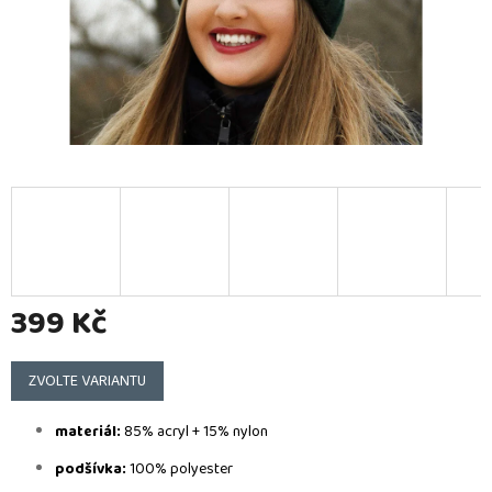
399 Kč
Měrná
cena:
ZVOLTE VARIANTU
materiál:
85% acryl + 15% nylon
podšívka:
100% polyester