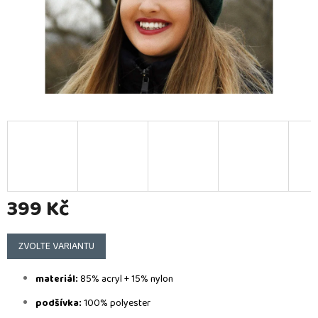
399 Kč
Měrná
cena:
ZVOLTE VARIANTU
materiál:
85% acryl + 15% nylon
podšívka:
100% polyester