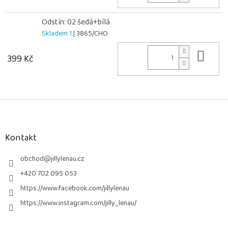
Odstín: 02 šedá+bílá
Skladem 1
| 3865/CHO
Do 
399 Kč
Z
á
p
a
Kontakt
t
í
obchod
@
jillylenau.cz
+420 702 095 053
https://www.facebook.com/jillylenau
https://www.instagram.com/jilly_lenau/