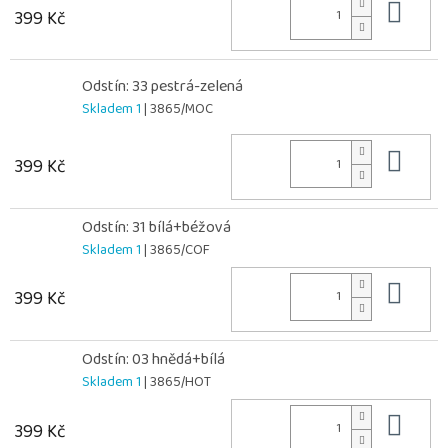
Do 
399 Kč
Odstín: 33 pestrá-zelená
Skladem 1
| 3865/MOC
Do 
399 Kč
Odstín: 31 bílá+béžová
Skladem 1
| 3865/COF
Do 
399 Kč
Odstín: 03 hnědá+bílá
Skladem 1
| 3865/HOT
Do 
399 Kč