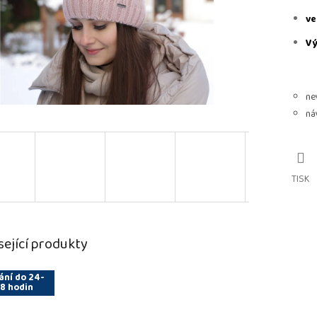
ve
Vý
ne
ná
TISK
sející produkty
ání do 24-
8 hodin