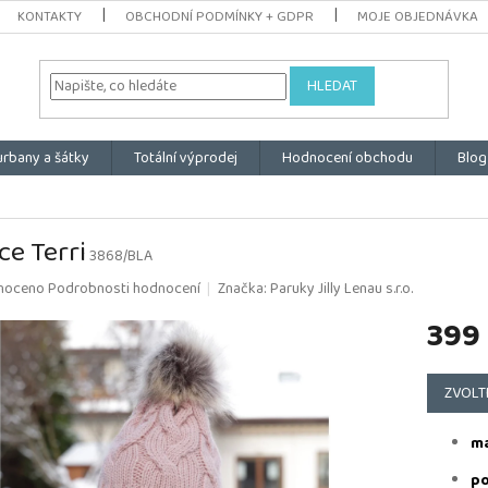
KONTAKTY
OBCHODNÍ PODMÍNKY + GDPR
MOJE OBJEDNÁVKA
HLEDAT
urbany a šátky
Totální výprodej
Hodnocení obchodu
Blog
ce Terri
3868/BLA
é
noceno
Podrobnosti hodnocení
Značka:
Paruky Jilly Lenau s.r.o.
ní
399
u
Měrná
cena:
ZVOLT
k.
ma
po