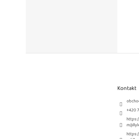
Z
á
p
a
t
Kontakt
í
obcho
+420 
https:
m/jilly
https: