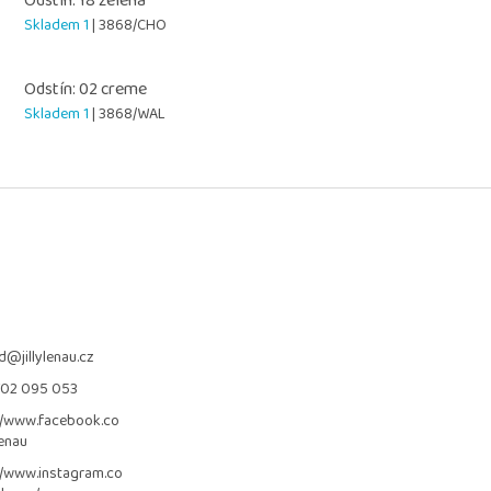
Odstín: 18 zelená
Skladem 1
| 3868/CHO
Odstín: 02 creme
Skladem 1
| 3868/WAL
d
@
jillylenau.cz
702 095 053
//www.facebook.co
lenau
//www.instagram.co