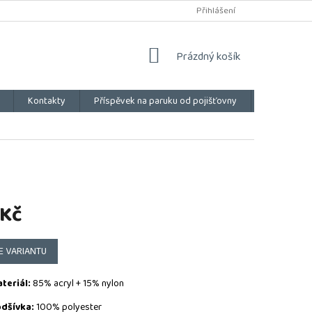
Přihlášení
NÁKUPNÍ
Prázdný košík
KOŠÍK
Kontakty
Příspěvek na paruku od pojišťovny
Vše o náku
 Kč
E VARIANTU
teriál:
85% acryl + 15% nylon
dšívka:
100% polyester