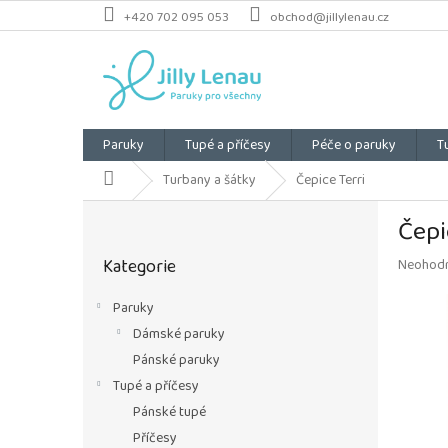
Přejít
+420 702 095 053
obchod@jillylenau.cz
na
obsah
Paruky
Tupé a příčesy
Péče o paruky
T
Domů
Turbany a šátky
Čepice Terri
P
Čepi
o
Přeskočit
s
Kategorie
Průměrn
Neohod
kategorie
t
hodnoce
r
produkt
Paruky
a
je
Dámské paruky
n
0,0
z
n
Pánské paruky
5
í
Tupé a příčesy
hvězdiče
p
Pánské tupé
a
Příčesy