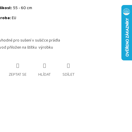
likost:
55 - 60 cm
roba:
EU
vhodné pro sušení v sušičce prádla
vod přiložen na štítku výrobku
ZEPTAT SE
HLÍDAT
SDÍLET