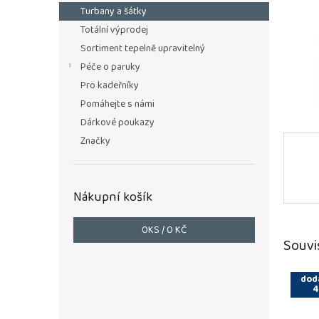
n
Turbany a šátky
e
Totální výprodej
l
Sortiment tepelně upravitelný
Péče o paruky
Pro kadeřníky
Pomáhejte s námi
Dárkové poukazy
Značky
Nákupní košík
0
KS /
0 KČ
Souvi
dod
4