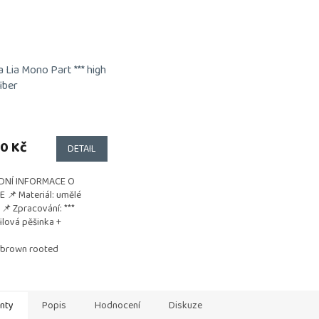
 Lia Mono Part *** high
iber
0 Kč
DETAIL
DNÍ INFORMACE O
 📌 Materiál: umělé
 📌 Zpracování: ***
lová pěšinka +
lová vsadka 📌 Velikost
: 54–56 cm→ univerzální
ebrown rooted
t pro většinu...
anty
Popis
Hodnocení
Diskuze