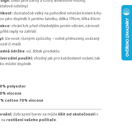
sign:
svěží jarní barvy a vzory (květinové motivy,
stelové odstíny)
likost:
dostatečně velký na pohodlné omotání kolem krku
bo jako doplněk k jarnímu šatníku, délka 179cm, šířka 83cm
nkce:
chrání krk před chladnějším jarním větrem, zároveň
příliš teplý na zahřátí
yl:
lze nosit různými způsoby – volně přehozený, uvázaný
uzel či mašli
adná údržba
: viz. štítek produktu
iverzální použití:
vhodný jak pro každodenní nošení, tak
jako módní doplněk
0% polyester
0% viscose
% cotton 70% viscose
rnění:
Zobrazení barev se může
lišit od skutečnosti
v
i na
rozlišení vašeho počítače
.