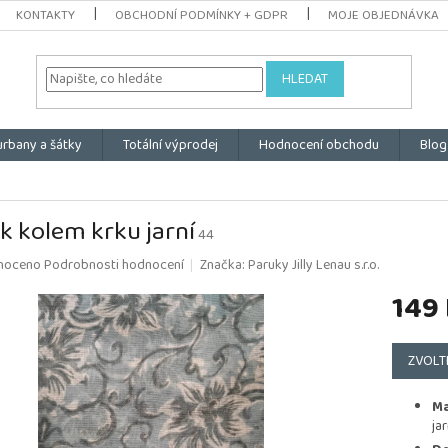
KONTAKTY
OBCHODNÍ PODMÍNKY + GDPR
MOJE OBJEDNÁVKA
HLEDAT
urbany a šátky
Totální výprodej
Hodnocení obchodu
Blog
k kolem krku jarní
44
é
noceno
Podrobnosti hodnocení
Značka:
Paruky Jilly Lenau s.r.o.
ní
149
u
Měrná
cena:
ZVOLT
k.
Ma
ja