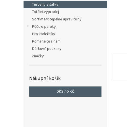
n
Turbany a šátky
e
Totální výprodej
l
Sortiment tepelně upravitelný
Péče o paruky
Pro kadeřníky
Pomáhejte s námi
Dárkové poukazy
Značky
Nákupní košík
0
KS /
0 KČ