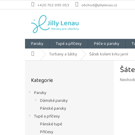
Přejít
+420 702 095 053
obchod@jillylenau.cz
na
obsah
Paruky
Tupé a příčesy
Péče o paruky
T
Domů
Turbany a šátky
Šátek kolem krku jarní
P
Šáte
o
Přeskočit
s
Kategorie
Průměrn
Neohod
kategorie
t
hodnoce
r
produkt
Paruky
a
je
Dámské paruky
n
0,0
z
n
Pánské paruky
5
í
Tupé a příčesy
hvězdiče
p
Pánské tupé
a
Příčesy