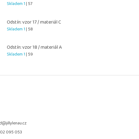
Skladem 1
| 57
Odstín: vzor 17 / materiál C
Skladem 1
| 58
Odstín: vzor 18 / materiál A
Skladem 1
| 59
d
@
jillylenau.cz
702 095 053