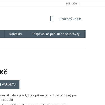
Přihlášení
NÁKUPNÍ
Prázdný košík
KOŠÍK
Kontakty
Příspěvek na paruku od pojišťovny
Vše o náku
 Kč
E VARIANTU
teriál:
lehký, prodyšný a příjemný na dotek, vhodný pro
rní období