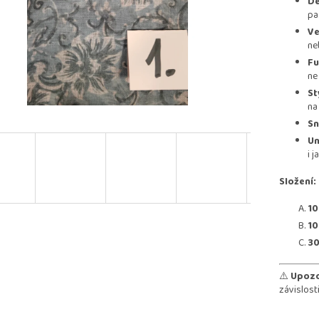
De
pa
Ve
ne
Fu
ne 
St
na 
Sn
Un
i 
Složení:
10
10
30
⚠️
Upozo
závislost