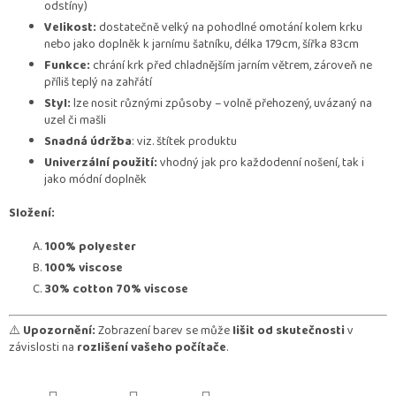
odstíny)
Velikost:
dostatečně velký na pohodlné omotání kolem krku
nebo jako doplněk k jarnímu šatníku, délka 179cm, šířka 83cm
Funkce:
chrání krk před chladnějším jarním větrem, zároveň ne
příliš teplý na zahřátí
Styl:
lze nosit různými způsoby – volně přehozený, uvázaný na
uzel či mašli
Snadná údržba
: viz. štítek produktu
Univerzální použití:
vhodný jak pro každodenní nošení, tak i
jako módní doplněk
Složení:
100% polyester
100% viscose
30% cotton 70% viscose
⚠️
Upozornění:
Zobrazení barev se může
lišit od skutečnosti
v
závislosti na
rozlišení vašeho počítače
.