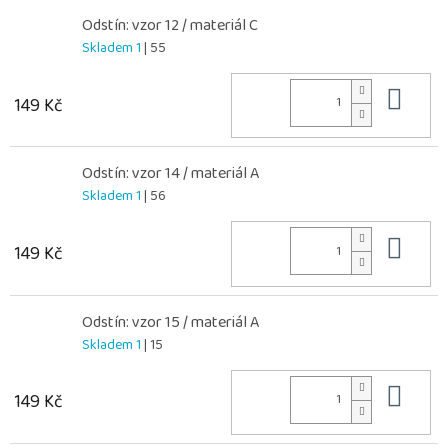
Odstín: vzor 12 / materiál C
Skladem 1
| 55
Do 
149 Kč
Odstín: vzor 14 / materiál A
Skladem 1
| 56
Do 
149 Kč
Odstín: vzor 15 / materiál A
Skladem 1
| 15
Do 
149 Kč