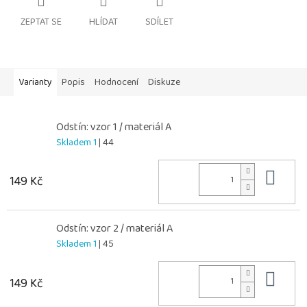
ZEPTAT SE
HLÍDAT
SDÍLET
Varianty
Popis
Hodnocení
Diskuze
Odstín: vzor 1 / materiál A
Skladem 1
| 44
Do 
149 Kč
Odstín: vzor 2 / materiál A
Skladem 1
| 45
Do 
149 Kč