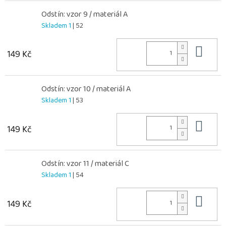
Odstín: vzor 9 / materiál A
Skladem 1
| 52
Do 
149 Kč
Odstín: vzor 10 / materiál A
Skladem 1
| 53
Do 
149 Kč
Odstín: vzor 11 / materiál C
Skladem 1
| 54
Do 
149 Kč