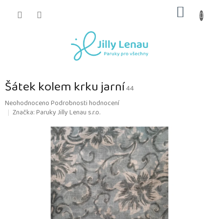
Přejít
NÁKUP
na
obsah
KOŠÍK
Šátek kolem krku jarní
44
Průměrné
Neohodnoceno
Podrobnosti hodnocení
hodnocení
Značka:
Paruky Jilly Lenau s.r.o.
produktu
je
0,0
z
5
hvězdiček.