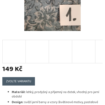
149 Kč
Měrná
cena:
ZVOLTE VARIANTU
Materiál:
lehký, prodyšný a příjemný na dotek, vhodný pro jarní
období
Design:
svěží jarní barvy a vzory (květinové motivy, pastelové