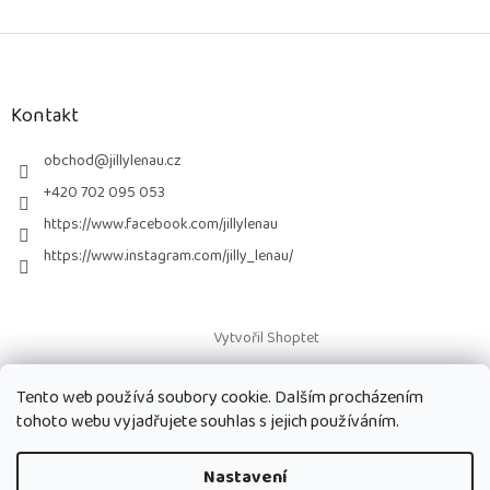
Z
á
p
a
Kontakt
t
í
obchod
@
jillylenau.cz
+420 702 095 053
https://www.facebook.com/jillylenau
https://www.instagram.com/jilly_lenau/
Vytvořil Shoptet
Tento web používá soubory cookie. Dalším procházením
Copyright 2026
Paruky Jilly Lenau s.r.o.
. Všechna práva vyhrazena.
tohoto webu vyjadřujete souhlas s jejich používáním.
Nastavení