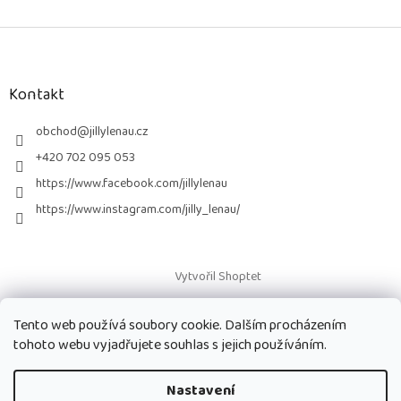
Z
á
p
a
Kontakt
t
í
obchod
@
jillylenau.cz
+420 702 095 053
https://www.facebook.com/jillylenau
https://www.instagram.com/jilly_lenau/
Vytvořil Shoptet
Tento web používá soubory cookie. Dalším procházením
Copyright 2026
Paruky Jilly Lenau s.r.o.
. Všechna práva vyhrazena.
tohoto webu vyjadřujete souhlas s jejich používáním.
Nastavení