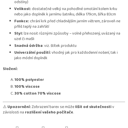
odstíny)
Velikost:
dostatečně velký na pohodlné omotání kolem krku
nebo jako doplněk k jarnímu šatníku, délka 179cm, šířka 83cm
Funkce:
chrání krk před chladnějším jarním větrem, zároveň ne
příliš teplý na zahřátí
Styl:
lze nosit různými způsoby – volně přehozený, uvázaný na
uzel či mašli
Snadná údržba
: viz. štítek produktu
Univerzální použití:
vhodný jak pro každodenní nošení, tak i
jako módní doplněk
Složení:
100% polyester
100% viscose
30% cotton 70% viscose
⚠️
Upozornění:
Zobrazení barev se může
lišit od skutečnosti
v
závislosti na
rozlišení vašeho počítače
.