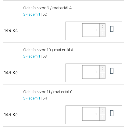
Odstín: vzor 9 / materiál A
Skladem 1
| 52
Do 
149 Kč
Odstín: vzor 10 / materiál A
Skladem 1
| 53
Do 
149 Kč
Odstín: vzor 11 / materiál C
Skladem 1
| 54
Do 
149 Kč