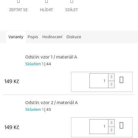
ZEPTAT SE
HLÍDAT
SDÍLET
Varianty
Popis
Hodnocení
Diskuze
Odstín: vzor 1 / materiál A
Skladem 1
| 44
Do 
149 Kč
Odstín: vzor 2 / materiál A
Skladem 1
| 45
Do 
149 Kč