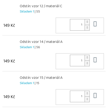
Odstín: vzor 12 / materiál C
Skladem 1
| 55
Do 
149 Kč
Odstín: vzor 14 / materiál A
Skladem 1
| 56
Do 
149 Kč
Odstín: vzor 15 / materiál A
Skladem 1
| 15
Do 
149 Kč