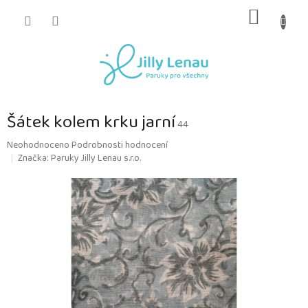
Přejít
NÁKUP
na
obsah
KOŠÍK
Šátek kolem krku jarní
44
Průměrné
Neohodnoceno
Podrobnosti hodnocení
hodnocení
Značka:
Paruky Jilly Lenau s.r.o.
produktu
je
0,0
z
5
hvězdiček.