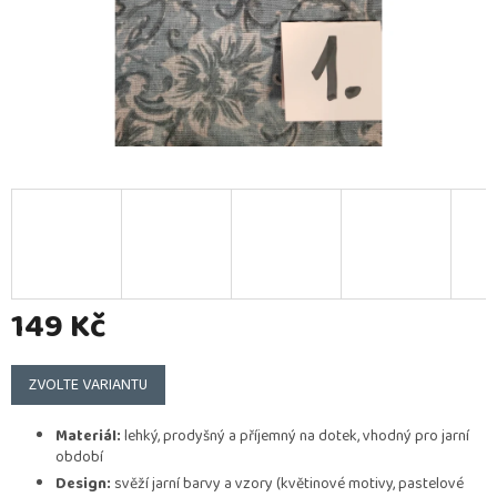
149 Kč
Měrná
cena:
ZVOLTE VARIANTU
Materiál:
lehký, prodyšný a příjemný na dotek, vhodný pro jarní
období
Design:
svěží jarní barvy a vzory (květinové motivy, pastelové