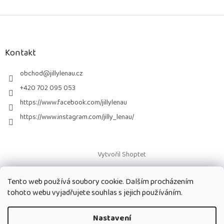
Z
á
p
a
Kontakt
t
í
obchod
@
jillylenau.cz
+420 702 095 053
https://www.facebook.com/jillylenau
https://www.instagram.com/jilly_lenau/
Vytvořil Shoptet
Tento web používá soubory cookie. Dalším procházením
Copyright 2026
Paruky Jilly Lenau s.r.o.
. Všechna práva vyhrazena.
tohoto webu vyjadřujete souhlas s jejich používáním.
Nastavení