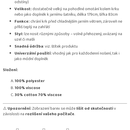
odstíny)
Velikost:
dostatečně velký na pohodlné omotání kolem krku
nebo jako doplněk k jarnímu šatníku, délka 179cm, šířka 83cm
Funkce:
chrání krk před chladnějším jarním větrem, zároveň ne
příliš teplý na zahřátí
Styl:
lze nosit různými způsoby – volně přehozený, uvázaný na
uzel či mašli
Snadná údržba
: viz. štítek produktu
Univerzální použití:
vhodný jak pro každodenní nošení, tak i
jako módní doplněk
Složení:
100% polyester
100% viscose
30% cotton 70% viscose
⚠️
Upozornění:
Zobrazení barev se může
lišit od skutečnosti
v
závislosti na
rozlišení vašeho počítače
.