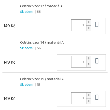
Odstín: vzor 12 / materiál C
Skladem 1
| 55
Do 
149 Kč
Odstín: vzor 14 / materiál A
Skladem 1
| 56
Do 
149 Kč
Odstín: vzor 15 / materiál A
Skladem 1
| 15
Do 
149 Kč