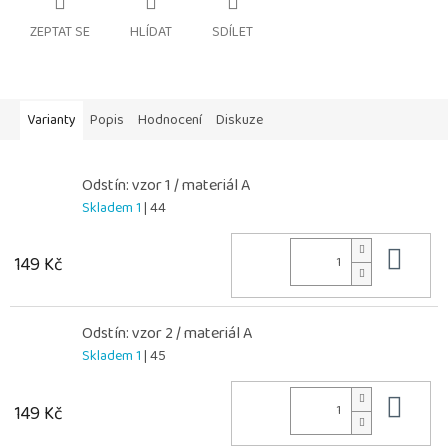
ZEPTAT SE
HLÍDAT
SDÍLET
Varianty
Popis
Hodnocení
Diskuze
Odstín: vzor 1 / materiál A
Skladem 1
| 44
Do 
149 Kč
Odstín: vzor 2 / materiál A
Skladem 1
| 45
Do 
149 Kč