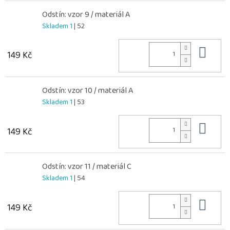
Odstín: vzor 9 / materiál A
Skladem 1
| 52
Do 
149 Kč
Odstín: vzor 10 / materiál A
Skladem 1
| 53
Do 
149 Kč
Odstín: vzor 11 / materiál C
Skladem 1
| 54
Do 
149 Kč