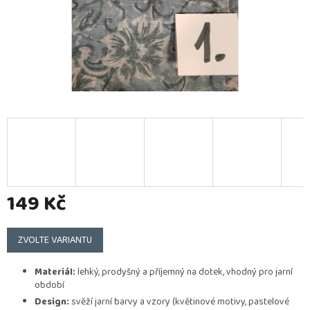
149 Kč
Měrná
cena:
ZVOLTE VARIANTU
Materiál:
lehký, prodyšný a příjemný na dotek, vhodný pro jarní
období
Design:
svěží jarní barvy a vzory (květinové motivy, pastelové