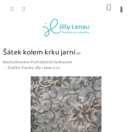
Přejít
NÁKUP
na
obsah
KOŠÍK
Šátek kolem krku jarní
44
Průměrné
Neohodnoceno
Podrobnosti hodnocení
hodnocení
Značka:
Paruky Jilly Lenau s.r.o.
produktu
je
0,0
z
5
hvězdiček.