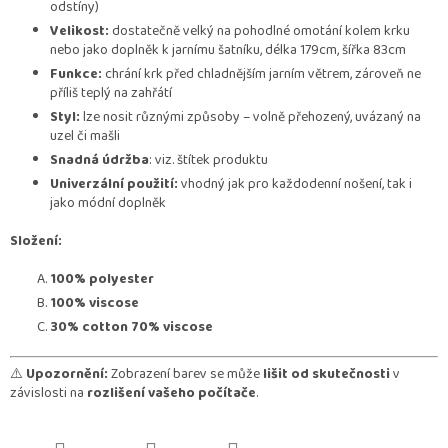
odstíny)
Velikost:
dostatečně velký na pohodlné omotání kolem krku
nebo jako doplněk k jarnímu šatníku, délka 179cm, šířka 83cm
Funkce:
chrání krk před chladnějším jarním větrem, zároveň ne
příliš teplý na zahřátí
Styl:
lze nosit různými způsoby – volně přehozený, uvázaný na
uzel či mašli
Snadná údržba
: viz. štítek produktu
Univerzální použití:
vhodný jak pro každodenní nošení, tak i
jako módní doplněk
Složení:
100% polyester
100% viscose
30% cotton 70% viscose
⚠️
Upozornění:
Zobrazení barev se může
lišit od skutečnosti
v
závislosti na
rozlišení vašeho počítače
.