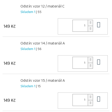
Odstín: vzor 12 / materiál C
Skladem 1
| 55
Do 
149 Kč
Odstín: vzor 14 / materiál A
Skladem 1
| 56
Do 
149 Kč
Odstín: vzor 15 / materiál A
Skladem 1
| 15
Do 
149 Kč