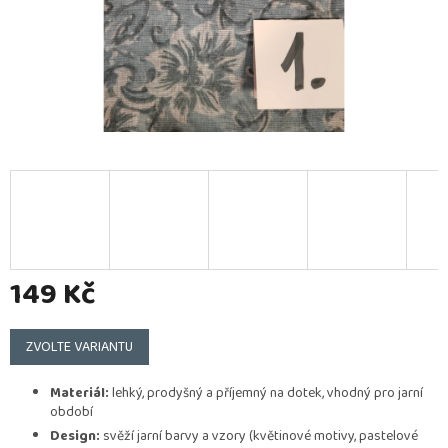
149 Kč
Měrná
cena:
ZVOLTE VARIANTU
Materiál:
lehký, prodyšný a příjemný na dotek, vhodný pro jarní
období
Design:
svěží jarní barvy a vzory (květinové motivy, pastelové