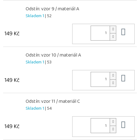
Odstín: vzor 9 / materiál A
Skladem 1
| 52
Do 
149 Kč
Odstín: vzor 10 / materiál A
Skladem 1
| 53
Do 
149 Kč
Odstín: vzor 11 / materiál C
Skladem 1
| 54
Do 
149 Kč