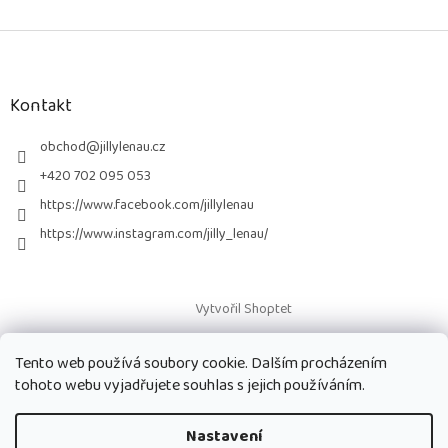
Z
á
p
a
Kontakt
t
í
obchod
@
jillylenau.cz
+420 702 095 053
https://www.facebook.com/jillylenau
https://www.instagram.com/jilly_lenau/
Vytvořil Shoptet
Tento web používá soubory cookie. Dalším procházením
Copyright 2026
Paruky Jilly Lenau s.r.o.
. Všechna práva vyhrazena.
tohoto webu vyjadřujete souhlas s jejich používáním.
Nastavení