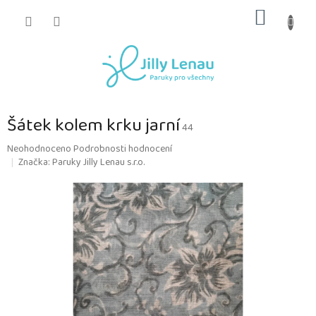
Přejít
NÁKUP
na
obsah
KOŠÍK
Šátek kolem krku jarní
44
Průměrné
Neohodnoceno
Podrobnosti hodnocení
hodnocení
Značka:
Paruky Jilly Lenau s.r.o.
produktu
je
0,0
z
5
hvězdiček.