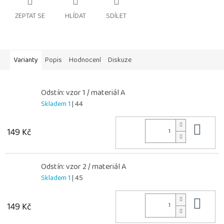
ZEPTAT SE
HLÍDAT
SDÍLET
Varianty
Popis
Hodnocení
Diskuze
Odstín: vzor 1 / materiál A
Skladem 1
| 44
Do 
149 Kč
Odstín: vzor 2 / materiál A
Skladem 1
| 45
Do 
149 Kč